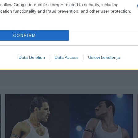
o allow Google to enable storage related to security, including
cation functionality and fraud prevention, and other user protection.
CONFIRM
Data Deletion
Data Access
Uslovi korištenja