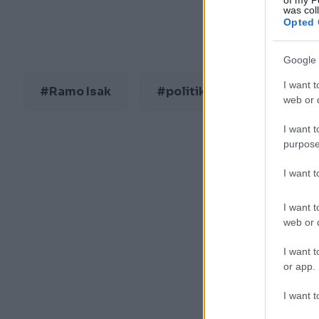
of my P
was col
Opted 
Google 
I want t
#Ramo Isak
#politika
web or d
I want t
purpose
I want 
I want t
web or d
I want t
or app.
I want t