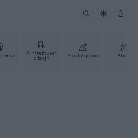
Arhitektura i
jivosti
Nostalgicno
Show
dizajn