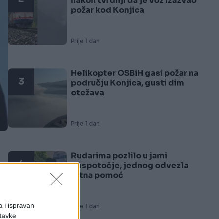
nakon tvrdnji da je voz izazvao
požar kod Konjica
Prije 1 dan
Helikopter OSBiH gasi požar na
3
području Konjica, gusti dim
otežava
Prije 1 dan
Rudarima pozlilo u jami
4
Raspotočje, jednog odvezla
Hitna pomoć
u
a i ispravan
Prije 1 dan
stavke