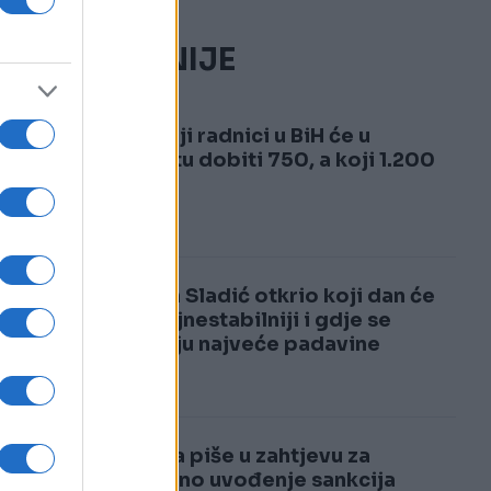
NAJČITANIJE
1
Evo koji radnici u BiH će u
avgustu dobiti 750, a koji 1.200
KM
2
Nedim Sladić otkrio koji dan će
biti najnestabilniji i gdje se
očekuju najveće padavine
Evo šta piše u zahtjevu za
ponovno uvođenje sankcija