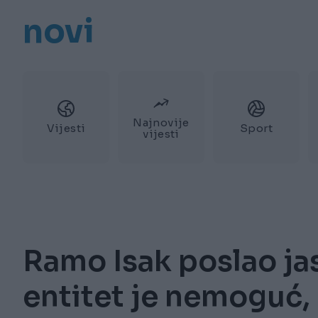
novi
Najnovije
Vijesti
Sport
vijesti
Ramo Isak poslao ja
entitet je nemoguć, 