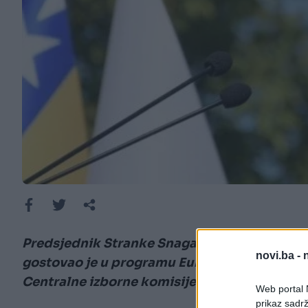
Predsjednik Stranke Snaga naroda i federaln
novi.ba -
gostovao je u programu Euronewsa BiH, gdje
Centralne izborne komisije, predstojećim iz
Web portal N
prikaz sadrž