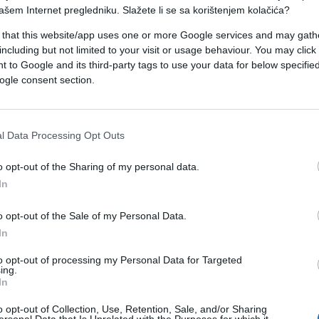
ačun CIK-a, tvrdeći da je njegovoj stranci
ašem Internet pregledniku. Slažete li se sa korištenjem kolačića?
tarnu skupštinu BiH i Narodnu skupštinu RS-a
 that this website/app uses one or more Google services and may gath
jenih potpisa.
including but not limited to your visit or usage behaviour. You may click 
 to Google and its third-party tags to use your data for below specifi
ogle consent section.
je poslao i jasnu poruku kada je riječ o idejama o
l Data Processing Opt Outs
", poručio je Isak, naglašavajući da Bosna i
ržava.
o opt-out of the Sharing of my personal data.
In
 Izbornog zakona, Južnu interkonekciju te
o opt-out of the Sale of my Personal Data.
tvo BiH, ističući da će njegova politička opcija
In
to opt-out of processing my Personal Data for Targeted
ing.
tavak pravne borbe pred nadležnim sudskim
In
anke biti uvažena.
o opt-out of Collection, Use, Retention, Sale, and/or Sharing