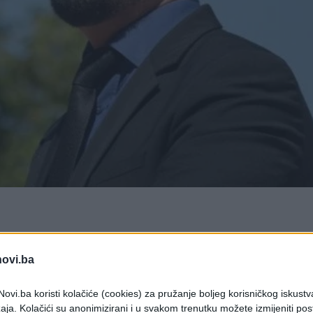
i ministar unutrašnjih poslova Ramo Isak
novi.ba
 je govorio o aktuelnim političkim temama, rad
borima i budućnosti Bosne i Hercegovine.
ovi.ba koristi kolačiće (cookies) za pružanje boljeg korisničkog iskustv
aja. Kolačići su anonimizirani i u svakom trenutku možete izmijeniti po