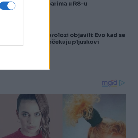
3
političarima u RS-u
4
Meteorolozi objavili: Evo kad se
u BiH očekuju pljuskovi