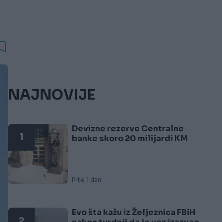
NAJNOVIJE
Devizne rezerve Centralne
1
banke skoro 20 milijardi KM
Prije 1 dan
Evo šta kažu iz Željeznica FBiH
2