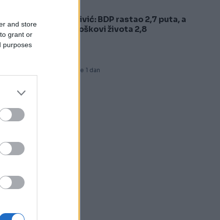
Trivić: BDP rastao 2,7 puta, a
er and store
5
troškovi života 2,8
to grant or
ed purposes
Prije 1 dan