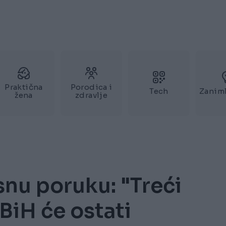
Praktična
Porodica i
Tech
Zaniml
žena
zdravlje
snu poruku: "Treći
BiH će ostati