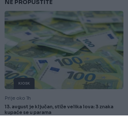
NE PROPUSTITE
KIOSK
Prije oko 1h
13. avgust je ključan, stiže velika lova: 3 znaka
kupaće se u parama
Saznaj više