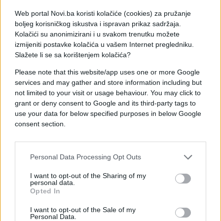
mogla predstavljati sigurnosni rizik zbog bezviznog
Web portal Novi.ba koristi kolačiće (cookies) za pružanje
režima Srbije sa šengenskim prostorom, dok iz
boljeg korisničkog iskustva i ispravan prikaz sadržaja.
Vlade Srbije zasad nema odgovora na pitanja o
Kolačići su anonimizirani i u svakom trenutku možete
kriterijima dodjele državljanstava.
izmijeniti postavke kolačića u vašem Internet pregledniku.
Slažete li se sa korištenjem kolačića?
Please note that this website/app uses one or more Google
services and may gather and store information including but
not limited to your visit or usage behaviour. You may click to
grant or deny consent to Google and its third-party tags to
#Alеksandar Vučić
#politika
use your data for below specified purposes in below Google
consent section.
Personal Data Processing Opt Outs
I want to opt-out of the Sharing of my
personal data.
Opted In
I want to opt-out of the Sale of my
Personal Data.