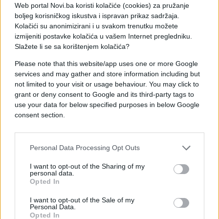
Iako ovakve metode ne zamjenjuju u potpunosti
Web portal Novi.ba koristi kolačiće (cookies) za pružanje
profesionalna sredstva, mnogi ih koriste kao
boljeg korisničkog iskustva i ispravan prikaz sadržaja.
jednostavnu i pristupačnu pomoć u borbi protiv
Kolačići su anonimizirani i u svakom trenutku možete
ljetnih insekata.
izmijeniti postavke kolačića u vašem Internet pregledniku.
Slažete li se sa korištenjem kolačića?
Please note that this website/app uses one or more Google
services and may gather and store information including but
not limited to your visit or usage behaviour. You may click to
grant or deny consent to Google and its third-party tags to
use your data for below specified purposes in below Google
#bitni trikovi
#MUHE
consent section.
Personal Data Processing Opt Outs
I want to opt-out of the Sharing of my
personal data.
Opted In
I want to opt-out of the Sale of my
Personal Data.
Opted In