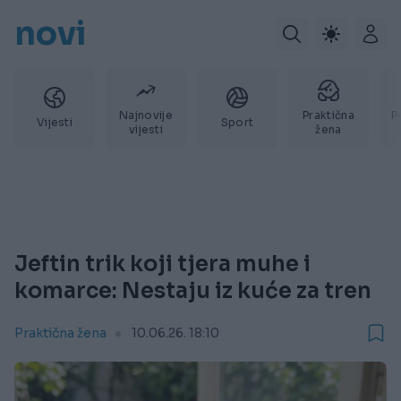
novi
Najnovije
Praktična
P
Vijesti
Sport
vijesti
žena
Jeftin trik koji tjera muhe i
komarce: Nestaju iz kuće za tren
Praktična žena
10.06.26. 18:10