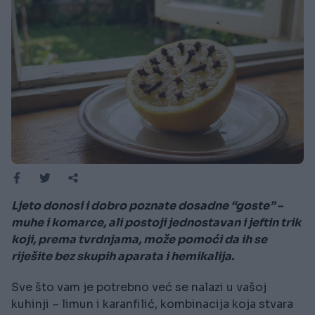
Ljeto donosi i dobro poznate dosadne “goste” –
muhe i komarce, ali postoji jednostavan i jeftin trik
koji, prema tvrdnjama, može pomoći da ih se
riješite bez skupih aparata i hemikalija.
Sve što vam je potrebno već se nalazi u vašoj
kuhinji – limun i karanfilić, kombinacija koja stvara