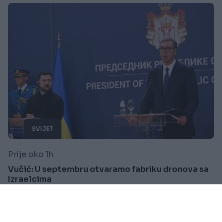
SVIJET
Prije oko 1h
Vučić: U septembru otvaramo fabriku dronova sa
Izraelcima
Saznaj više