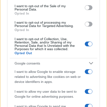
Za oca Vladimira Kecmanovića tužitelj je predložio
maksimalnu kaznu od 12 godina zatvora zbog
I want to opt-out of the Sale of my
Personal Data.
teškog djela protiv opće sigurnosti te tri godine
Opted In
zatvora za zanemarivanje i zlostavljanje
maloljetnog dječaka, objedinjeno u ukupnu kaznu
I want to opt-out of processing my
Personal Data for Targeted Advertising.
od 14 godina i 11 mjeseci zatvora.
Opted In
Za majku Miljanu Kecmanović tužitelj je predložio
I want to opt-out of Collection, Use,
Retention, Sale, and/or Sharing of my
kaznu od tri godine zatvora zbog kaznenog djela
Personal Data that Is Unrelated with the
Purposes for which it was collected.
zanemarivanja i zlostavljanja maloljetne osobe.
Opted Out
Centar za socijalni rad pridružio se ocjenama
tužiteljstva. Iznošenje završnih riječi bilo je
Google consents
otvoreno za javnost, za razliku od ostatka suđenja,
I want to allow Google to enable storage
koje je bilo zatvoreno radi zaštite prava
related to advertising like cookies on web or
maloljetnika.
device identifiers in apps.
I want to allow my user data to be sent to
Google for online advertising purposes.
I want to allow Google to send me