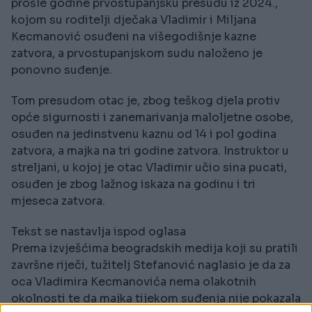
prošle godine prvostupanjsku presudu iz 2024.,
kojom su roditelji dječaka Vladimir i Miljana
Kecmanović osuđeni na višegodišnje kazne
zatvora, a prvostupanjskom sudu naloženo je
ponovno suđenje.
Tom presudom otac je, zbog teškog djela protiv
opće sigurnosti i zanemarivanja maloljetne osobe,
osuđen na jedinstvenu kaznu od 14 i pol godina
zatvora, a majka na tri godine zatvora. Instruktor u
streljani, u kojoj je otac Vladimir učio sina pucati,
osuđen je zbog lažnog iskaza na godinu i tri
mjeseca zatvora.
Tekst se nastavlja ispod oglasa
Prema izvješćima beogradskih medija koji su pratili
završne riječi, tužitelj Stefanović naglasio je da za
oca Vladimira Kecmanovića nema olakotnih
okolnosti te da majka tijekom suđenja nije pokazala