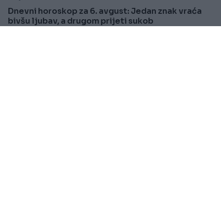
Dnevni horoskop za 6. avgust: Jedan znak vraća
bivšu ljubav, a drugom prijeti sukob
Saznaj više
VIJESTI