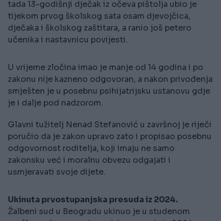
tada 13-godišnji dječak iz očeva pištolja ubio je
tijekom prvog školskog sata osam djevojčica,
dječaka i školskog zaštitara, a ranio još petero
učenika i nastavnicu povijesti.
U vrijeme zločina imao je manje od 14 godina i po
zakonu nije kazneno odgovoran, a nakon privođenja
smješten je u posebnu psihijatrijsku ustanovu gdje
je i dalje pod nadzorom.
Glavni tužitelj Nenad Stefanović u završnoj je riječi
poručio da je zakon upravo zato i propisao posebnu
odgovornost roditelja, koji imaju ne samo
zakonsku već i moralnu obvezu odgajati i
usmjeravati svoje dijete.
Ukinuta prvostupanjska presuda iz 2024.
Žalbeni sud u Beogradu ukinuo je u studenom