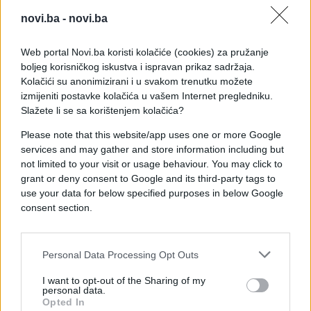
empatiju prema žrtvama.
novi.ba -
novi.ba
Ocijenio je da "zapuštenost u odgoju kakva se
ogleda kod malodobnog K. K. nije nastala
Web portal Novi.ba koristi kolačiće (cookies) za pružanje
odjednom, već da je posljedica dugotrajnog
boljeg korisničkog iskustva i ispravan prikaz sadržaja.
Kolačići su anonimizirani i u svakom trenutku možete
propusta" u roditeljskom nadzoru i emocionalnom
izmijeniti postavke kolačića u vašem Internet pregledniku.
razvoju djeteta, "propusta u kontroli njegova
Slažete li se sa korištenjem kolačića?
ponašanja i prepoznavanju ozbiljnih upozoravajućih
znakova".
Please note that this website/app uses one or more Google
services and may gather and store information including but
Za oca predloženo 14 godina i 11 mjeseci, a za majku
not limited to your visit or usage behaviour. You may click to
grant or deny consent to Google and its third-party tags to
tri godine zatvora
use your data for below specified purposes in below Google
Tužitelj je istaknuo i to da su roditelji propustili
consent section.
prepoznati opasnost, ograničiti dječaku pristup
oružju i provoditi primjeren nadzor, zbog čega je
došlo do katastrofalnih posljedica proizašlih iz
Personal Data Processing Opt Outs
očiglednih devijacija u njegovim interesima i
ponašanju.
I want to opt-out of the Sharing of my
personal data.
Opted In