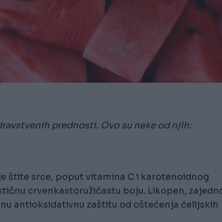
zdravstvenih prednosti. Ovo su neke od njih:
je štite srce, poput vitamina C i karotenoidnog
rističnu crvenkastoružičastu boju. Likopen, zajedn
u antioksidativnu zaštitu od oštećenja ćelijskih