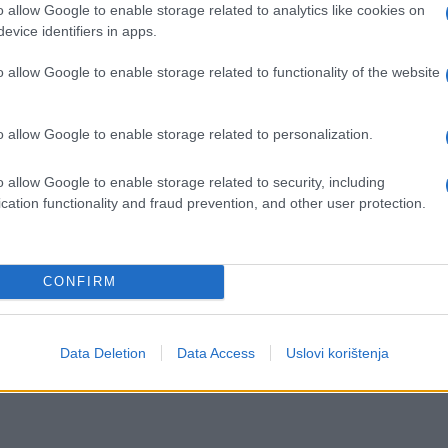
o allow Google to enable storage related to analytics like cookies on
 srca.
evice identifiers in apps.
d stomatologa najvažniji su u prevenciji bolesti
o allow Google to enable storage related to functionality of the website
oći u usporavanju razvoja i pogoršanja ovih
mina.
o allow Google to enable storage related to personalization.
o allow Google to enable storage related to security, including
a koji u organizam dospijevaju putem hrane, pića 
cation functionality and fraud prevention, and other user protection.
na iz organizma, a lubenica ih sadrži u značajnim
CONFIRM
 pomoći u smanjenju rizika od nastanka bubrežni
Data Deletion
Data Access
Uslovi korištenja