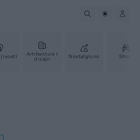
Arhitektura i
jivosti
Nostalgicno
Show
dizajn