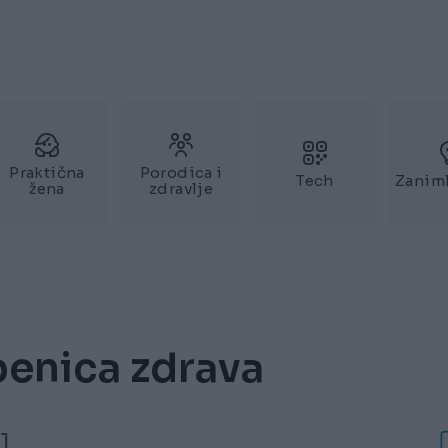
Praktična
Porodica i
Tech
Zaniml
žena
zdravlje
ubenica zdrava
1