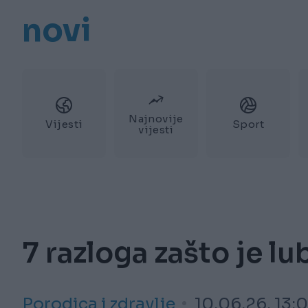
novi
Najnovije
Vijesti
Sport
vijesti
7 razloga zašto je l
Porodica i zdravlje
10.06.26. 13:0