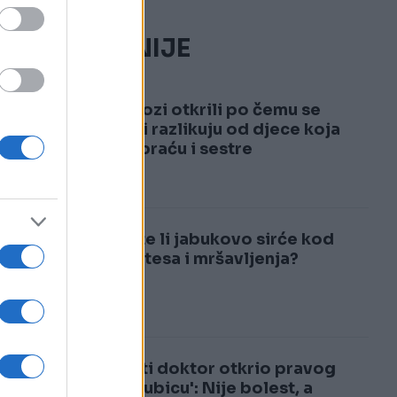
NAJČITANIJE
49
 u
1
Psiholozi otkrili po čemu se
jedinci razlikuju od djece koja
imaju braću i sestre
2
Pomaže li jabukovo sirće kod
dijabetesa i mršavljenja?
Poznati doktor otkrio pravog
'tihog ubicu': Nije bolest, a