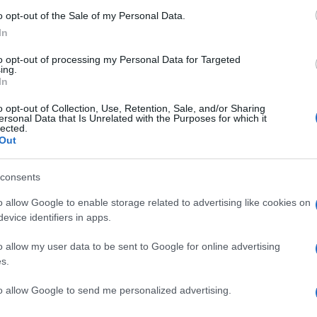
o opt-out of the Sale of my Personal Data.
In
o kalorija, jedna šolja lubenice sadrži svega oko 
to opt-out of processing my Personal Data for Targeted
pa osobe osjetljive na nagle promjene nivoa šećera
ing.
In
 sa namirnicama niskog glikemijskog indeksa.
o opt-out of Collection, Use, Retention, Sale, and/or Sharing
ersonal Data that Is Unrelated with the Purposes for which it
lected.
Out
enju bubrega i mokraćnog sistema, a sadrži čak
odličan saveznik u detoksikaciji organizma i
consents
o allow Google to enable storage related to advertising like cookies on
-9 masne kiseline, cink i likopen. Zahvaljujući
evice identifiers in apps.
i kože, jer hidrira, tonira i pomaže u oporavku
o allow my user data to be sent to Google for online advertising
od sunca.
s.
to allow Google to send me personalized advertising.
ba, infekcija i povezuje se sa drugim