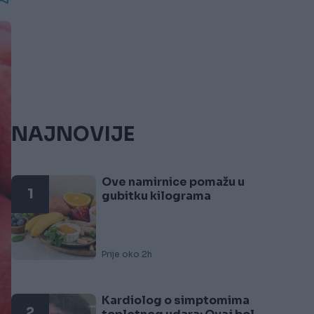
NAJNOVIJE
Ove namirnice pomažu u
1
gubitku kilograma
Prije oko 2h
Kardiolog o simptomima
2