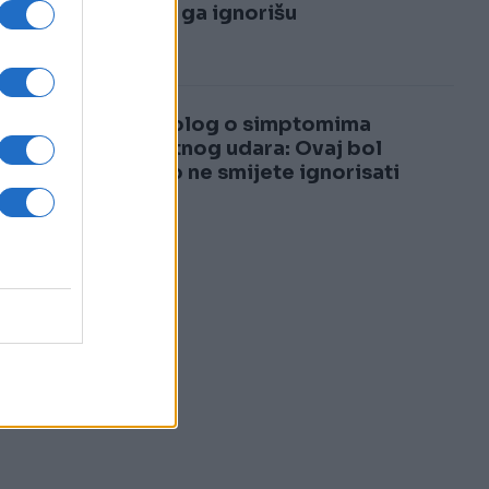
3
mnogi ga ignorišu
4
Kardiolog o simptomima
toplotnog udara: Ovaj bol
nikako ne smijete ignorisati
i
h