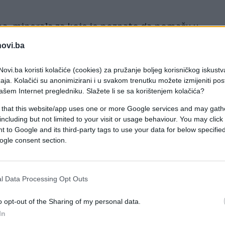
ma, minerala za koje je poznato da pomažu u
rlo dobar izvor vitamina B6, koji doprinosi
novi.ba
a u organizmu.
ovi.ba koristi kolačiće (cookies) za pružanje boljeg korisničkog iskustv
aja. Kolačići su anonimizirani i u svakom trenutku možete izmijeniti po
ašem Internet pregledniku. Slažete li se sa korištenjem kolačića?
pomaže u održavanju erekcije. Bogata je prirodni
nizmu. Jedan od njih je citrulin, koji utiče na
 that this website/app uses one or more Google services and may gath
including but not limited to your visit or usage behaviour. You may click 
inosi opuštanju krvnih sudova, slično djelovanju
 to Google and its third-party tags to use your data for below specifi
ogle consent section.
odlična namirnica za regulisanje tjelesne težine.
l Data Processing Opt Outs
traje od devet do 13 dana. Tokom prve faze, koja
o opt-out of the Sharing of my personal data.
 drugoj fazi postepeno se uvode i druge namirnice,
In