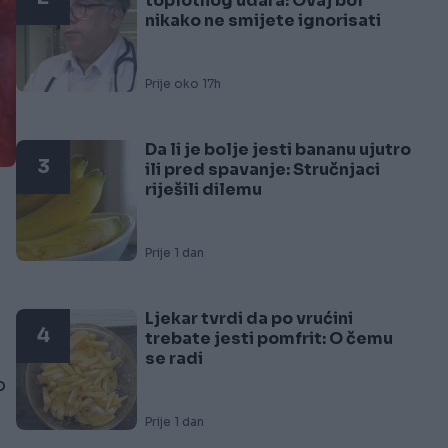
toplotnog udara: Ovaj bol
nikako ne smijete ignorisati
Prije oko 17h
Da li je bolje jesti bananu ujutro
3
ili pred spavanje: Stručnjaci
riješili dilemu
Prije 1 dan
Ljekar tvrdi da po vrućini
4
trebate jesti pomfrit: O čemu
se radi
o
Prije 1 dan