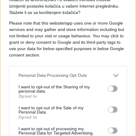
smatra da je period prilagođavanja uspješno
izmijeniti postavke kolačića u vašem Internet pregledniku.
Slažete li se sa korištenjem kolačića?
završen.
Please note that this website/app uses one or more Google
"Poslije tolikog puta nije se bilo lako priviknuti na
services and may gather and store information including but
vremensku razliku. Trebalo nam je nekoliko dana da
not limited to your visit or usage behaviour. You may click to
se adaptiramo, a i utakmica sa Panamom pokazala
grant or deny consent to Google and its third-party tags to
je koliko uslovi mogu biti zahtjevni. Međutim, sada
use your data for below specified purposes in below Google
consent section.
smo se već privikli. Kanada je kvalitetna
reprezentacija iako će im nedostajati Davies. Imaju
tim koji može napraviti probleme svakome", rekao
Personal Data Processing Opt Outs
je Vasilj.
I want to opt-out of the Sharing of my
Reprezentacija će posljednji trening uoči prve
personal data.
Opted In
utakmice na SP protiv Kanade odraditi na
"Centenial Parku" u Torontu. Svaki naredni dan
I want to opt-out of the Sale of my
Personal Data.
donosi dodatno uigravanje i podizanje forme, a u
Opted In
taboru „zmajeva“ vlada uvjerenje da će spremno
dočekati početak svog nastupa na Svjetskom
I want to opt-out of processing my
Personal Data for Targeted Advertising.
prvenstvu.