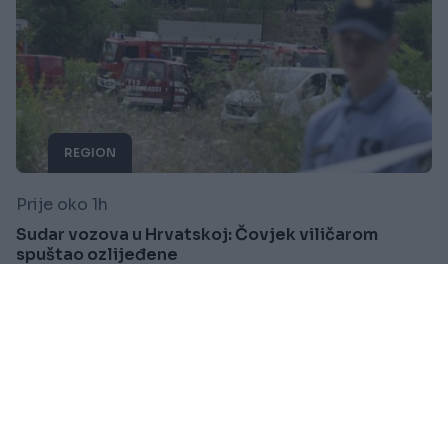
REGION
Prije oko 1h
Sudar vozova u Hrvatskoj: Čovjek viličarom
spuštao ozlijeđene
Saznaj više