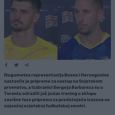
Nogometna reprezentacija Bosne i Hercegovine
nastavila je pripreme za nastup na Svjetskom
prvenstvu, a izabranici Sergeja Barbareza su u
Torontu odradili još jedan trening u sklopu
završne faze priprema za predstojeće izazove na
najvećoj svjetskoj fudbalskoj smotri.