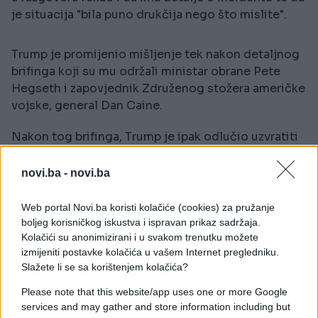
je situacija "bila puno drukčija nego što mislite".
Trump je promijenio mišljenje tek nakon detaljnog
brifinga koji su mu održali ministar obrane Pete
Hegseth i zapovjednik Združenog stožera američke
vojske, general Dan Caine.
Nakon tog brifinga, Trump je ipak odlučio uzvratiti
udarac.
novi.ba -
novi.ba
TRUMP: Says Iran shot down U.S. Apache
helicopter over Strait of Hormuz, vows
Web portal Novi.ba koristi kolačiće (cookies) za pružanje
response
pic.twitter.com/qI9aKudgF1
boljeg korisničkog iskustva i ispravan prikaz sadržaja.
— Trump Truths (@trumptruthsbot)
June 9,
Kolačići su anonimizirani i u svakom trenutku možete
2026
izmijeniti postavke kolačića u vašem Internet pregledniku.
Slažete li se sa korištenjem kolačića?
Please note that this website/app uses one or more Google
services and may gather and store information including but