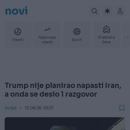
novi
Najnovije
Praktična
P
Vijesti
Sport
vijesti
žena
Trump nije planirao napasti Iran,
a onda se desio 1 razgovor
Svijet
10.06.26. 08:21