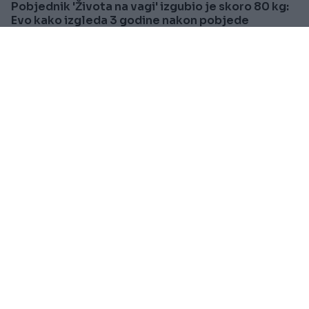
Pobjednik 'Života na vagi' izgubio je skoro 80 kg:
Evo kako izgleda 3 godine nakon pobjede
Saznaj više
PRAKTIČNA ŽENA
Prije oko 1h