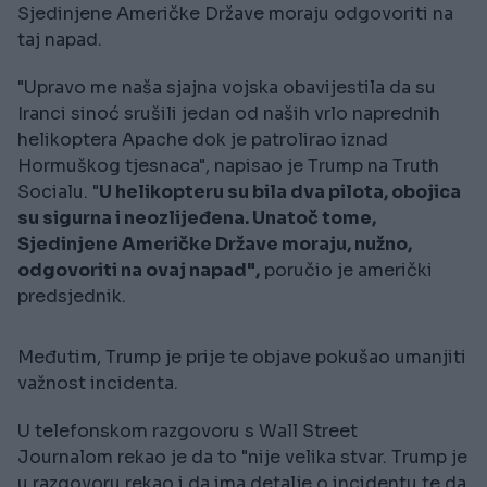
Sjedinjene Američke Države moraju odgovoriti na
taj napad.
"Upravo me naša sjajna vojska obavijestila da su
Iranci sinoć srušili jedan od naših vrlo naprednih
helikoptera Apache dok je patrolirao iznad
Hormuškog tjesnaca", napisao je Trump na Truth
Socialu. "
U helikopteru su bila dva pilota, obojica
su sigurna i neozlijeđena. Unatoč tome,
Sjedinjene Američke Države moraju, nužno,
odgovoriti na ovaj napad",
poručio je američki
predsjednik.
Međutim, Trump je prije te objave pokušao umanjiti
važnost incidenta.
U telefonskom razgovoru s Wall Street
Journalom rekao je da to "nije velika stvar. Trump je
u razgovoru rekao i da ima detalje o incidentu te da