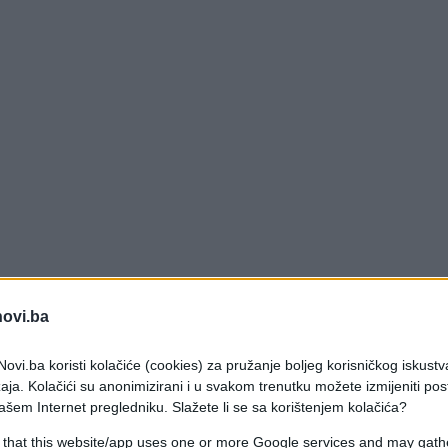
novi.ba
ovi.ba koristi kolačiće (cookies) za pružanje boljeg korisničkog iskustv
aja. Kolačići su anonimizirani i u svakom trenutku možete izmijeniti po
ašem Internet pregledniku. Slažete li se sa korištenjem kolačića?
 that this website/app uses one or more Google services and may gath