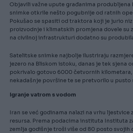
Objavili važne upute građanima produbljena k
snimke otkrile nešto pogubnije od ratnih op
Pokušao se spasiti od traktora koji je jurio 
proizvodnje i klimatskih promjena dovele su z
na civilnoj infrastrukturi dodatno su produbila
Satelitske snimke najbolje ilustriraju razmj
jezero na Bliskom istoku, danas je tek sjena 
pokrivalo gotovo 6000 četvornih kilometara,
nekadašnje površine te se pretvorilo u pusto 
Igranje vatrom s vodom
Iran se već godinama nalazi na vrhu ljestvic
resursa. Prema podacima instituta Instituta z
zemlja godišnje troši više od 80 posto svojih 