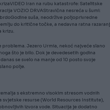
rizaVIDEO Iran na rubu katastrofe: Satelitske
eracija VOZIO DRVAStravična nesreća u šumi:
nizbrdoGodine suša, neodržive poljoprivredne
emlju do kritične točke, a nedavna ratna razaran
 krizu.
ere problema. Jezero Urmia, nekoć najveće slano
onoga što je bilo. Dok je devedesetih godina
 danas se svelo na manje od 10 posto svoje
slano polje.
e zemalja s ekstremno visokim stresom vodnih
a svjetske resurse (World Resources Institute),
obnovljivih izvora vode. Situacija je dodatno