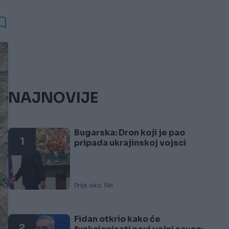
NAJNOVIJE
Bugarska: Dron koji je pao
1
pripada ukrajinskoj vojsci
Prije oko 14h
Fidan otkrio kako će
2