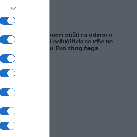
3
4
Penzioneri otišli na odmor u
Italiju i odlučili da se više ne
vraćaju: Evo zbog čega