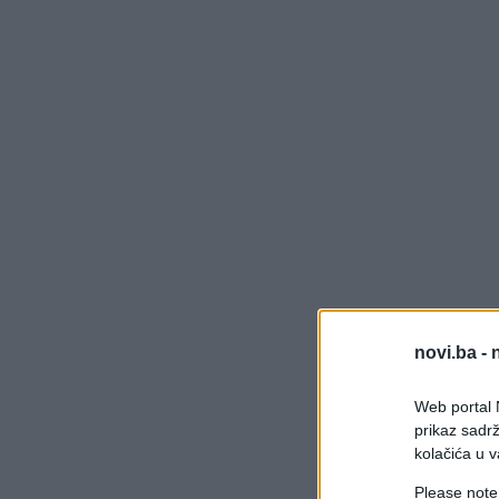
novi.ba -
Web portal N
prikaz sadrž
kolačića u v
Please note