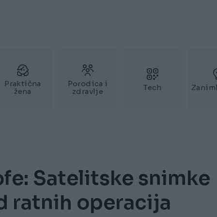
Praktična
Porodica i
Tech
Zaniml
žena
zdravlje
ofe: Satelitske snimke
d ratnih operacija