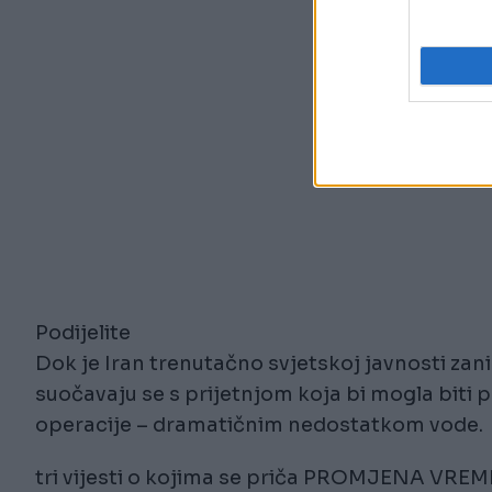
Podijelite
Dok je Iran trenutačno svjetskoj javnosti zan
suočavaju se s prijetnjom koja bi mogla biti p
operacije – dramatičnim nedostatkom vode.
tri vijesti o kojima se priča PROMJENA VR