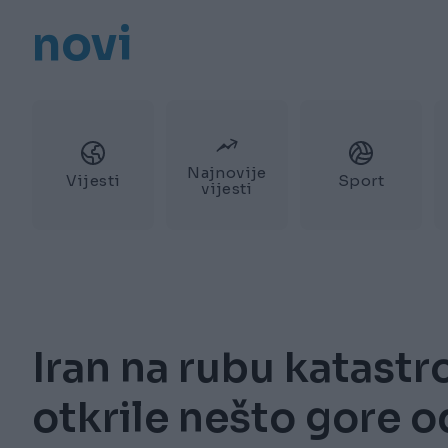
novi
Najnovije
Vijesti
Sport
vijesti
Iran na rubu katastr
otkrile nešto gore o