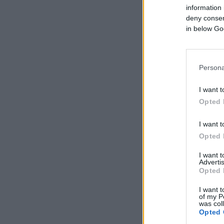
information 
deny consent
in below Go
Persona
I want t
Opted 
I want t
Opted 
I want 
Advertis
Opted 
I want t
of my P
was col
Opted 