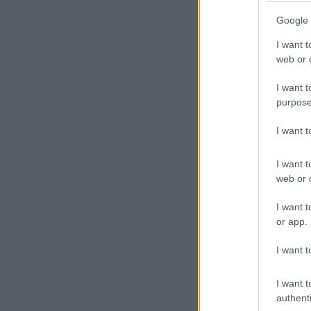
Google 
I want t
web or d
I want t
purpose
I want 
I want t
web or d
I want t
or app.
I want t
I want t
authenti