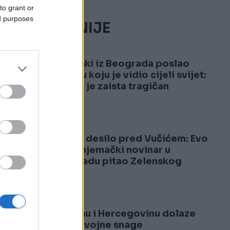
to grant or
ed purposes
NAJČITANIJE
1
Zelenski iz Beograda poslao
poruku koju je vidio cijeli svijet:
Povod je zaista tragičan
2
Sve se desilo pred Vučićem: Evo
šta je njemački novinar u
Beogradu pitao Zelenskog
U Bosnu i Hercegovinu dolaze
velike vojne snage