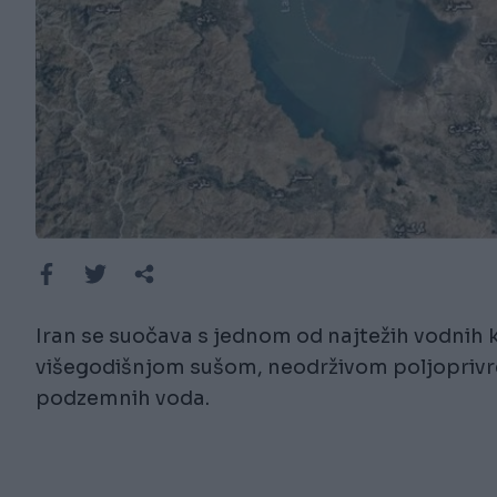
Iran se suočava s jednom od najtežih vodnih kr
višegodišnjom sušom, neodrživom poljopriv
podzemnih voda.