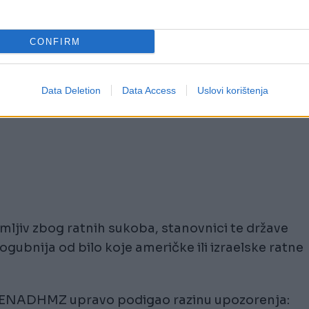
CONFIRM
Data Deletion
Data Access
Uslovi korištenja
imljiv zbog ratnih sukoba, stanovnici te države
ogubnija od bilo koje američke ili izraelske ratne
EMENADHMZ upravo podigao razinu upozorenja: