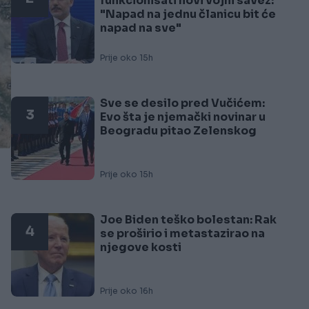
funkcionisati novi vojni savez:
"Napad na jednu članicu bit će
napad na sve"
Prije oko 15h
Sve se desilo pred Vučićem:
3
Evo šta je njemački novinar u
Beogradu pitao Zelenskog
Prije oko 15h
Joe Biden teško bolestan: Rak
4
se proširio i metastazirao na
njegove kosti
Prije oko 16h