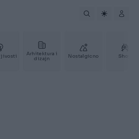
Arhitektura i
jivosti
Nostalgicno
Show
dizajn