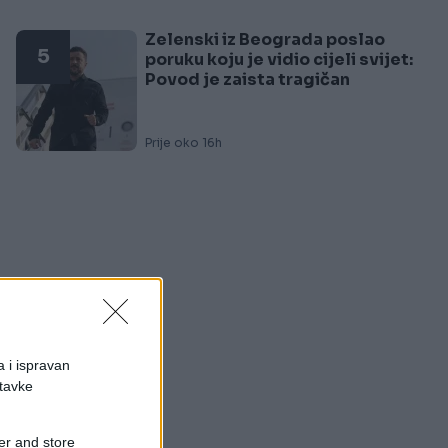
Zelenski iz Beograda poslao
5
poruku koju je vidio cijeli svijet:
Povod je zaista tragičan
Prije oko 16h
a i ispravan
stavke
er and store