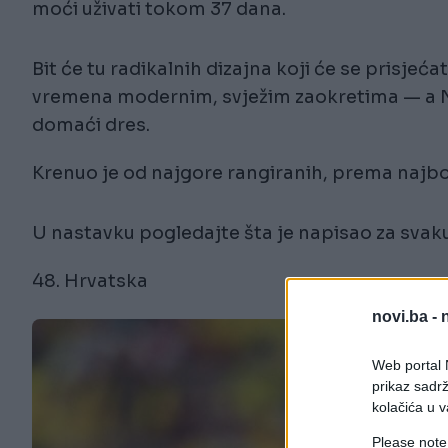
moći uživati tokom 37 dana.
Bit će tu radikalnih dizajna koji će se prisjeć
vremena modernim, svježim zaokretima — a Nick
domaći dres.
Krenuo je od najgore rangiranih, prema najbo
U nastavku pogledajte šta je napisao za svak
48. Hrvatska
novi.ba -
Web portal N
prikaz sadrž
kolačića u v
Please note