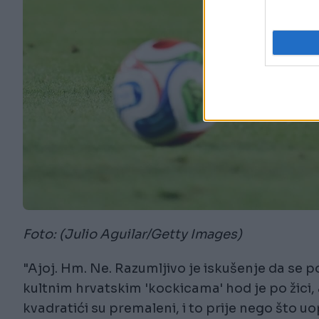
Foto: (Julio Aguilar/Getty Images)
"Ajoj. Hm. Ne. Razumljivo je iskušenje da se p
kultnim hrvatskim 'kockicama' hod je po žici,
kvadratići su premaleni, i to prije nego što 