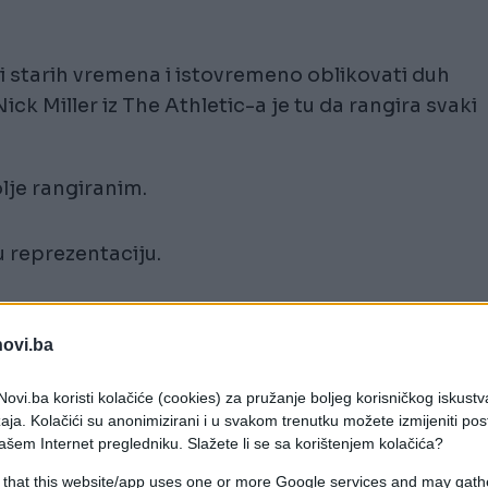
ati starih vremena i istovremeno oblikovati duh
 Miller iz The Athletic-a je tu da rangira svaki
lje rangiranim.
u reprezentaciju.
novi.ba
ovi.ba koristi kolačiće (cookies) za pružanje boljeg korisničkog iskustv
aja. Kolačići su anonimizirani i u svakom trenutku možete izmijeniti po
ašem Internet pregledniku. Slažete li se sa korištenjem kolačića?
 that this website/app uses one or more Google services and may gath