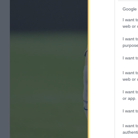
Google 
I want t
web or d
I want t
purpose
I want 
I want t
web or d
I want t
or app.
I want t
I want t
authenti