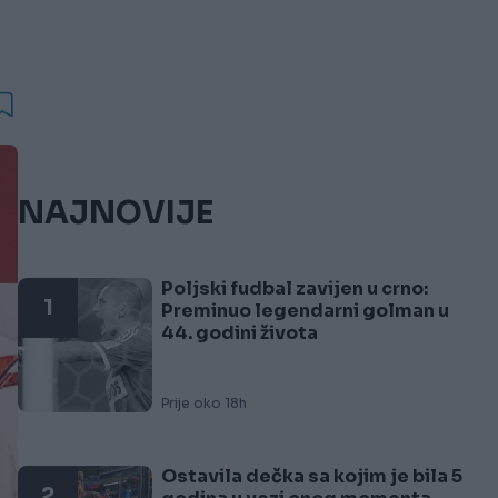
NAJNOVIJE
Poljski fudbal zavijen u crno:
1
Preminuo legendarni golman u
44. godini života
Prije oko 18h
Ostavila dečka sa kojim je bila 5
2