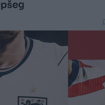
epšeg