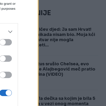
to grant or
ed purposes
NAJČITANIJE
1
Đokovićev djed: Ja sam Hrvat!
Srbin nikada nisam bio. Moja kći
jednu stvar nije mogla
razumjeti...
2
Juventus srušio Chelsea, evo
zašto je Alajbegović meč pratio
sa tribina (VIDEO)
Ostavila dečka sa kojim je bila 5
godina u vezi onog momenta