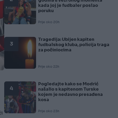
godina u vezi onog momenta
kada joj je fudbaler poslao
poruku
Prije oko 20h
Tragedija: Ubijen kapiten
3
fudbalskog kluba, policija traga
za počiniocima
Prije oko 22h
Pogledajte kako se Modrić
4
našalio s kapitenom Turske
kojem je nedavno presađena
kosa
Prije oko 23h
či