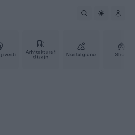
Arhitektura i
jivosti
Nostalgicno
Show
dizajn