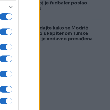
3
kada joj je fudbaler poslao
poruku
4
Pogledajte kako se Modrić
našalio s kapitenom Turske
kojem je nedavno presađena
kosa