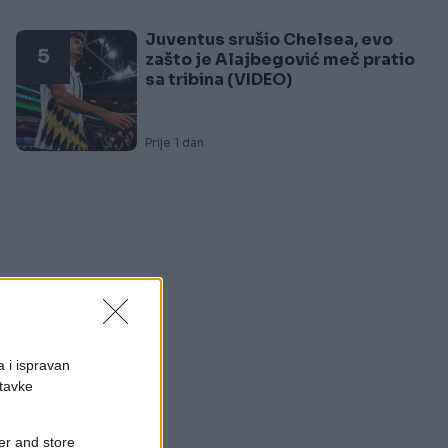
Juventus srušio Chelsea, evo
5
zašto je Alajbegović meč pratio
sa tribina (VIDEO)
Prije 1 dan
a i ispravan
stavke
er and store