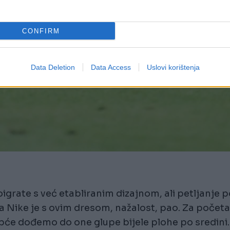
CONFIRM
Data Deletion
Data Access
Uslovi korištenja
oigrate s već etabliranim dizajnom, ali petljanje 
 a Nike je s ovim dresom, nažalost, pao. Za početa
uopće dođemo do one glupe bijele plohe po sredini.