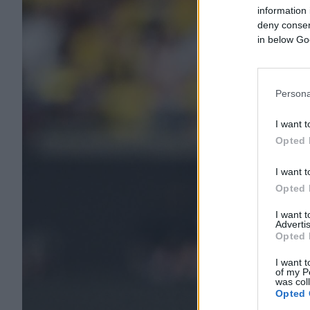
information 
deny consent
in below Go
Persona
I want t
Opted 
I want t
Opted 
I want 
Advertis
Opted 
I want t
of my P
was col
Opted 