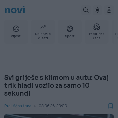
novi
Najnovije
Praktična
P
Vijesti
Sport
vijesti
žena
Svi griješe s klimom u autu: Ovaj
trik hladi vozilo za samo 10
sekundi
Praktična žena
08.06.26. 20:00