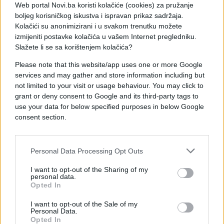
vozilo prije nego što klima preuzme glavni posao.
Web portal Novi.ba koristi kolačiće (cookies) za pružanje
boljeg korisničkog iskustva i ispravan prikaz sadržaja.
Stručnjaci upozoravaju i na osnovne greške, poput
Kolačići su anonimizirani i u svakom trenutku možete
izmijeniti postavke kolačića u vašem Internet pregledniku.
ostavljanja zapaljivih predmeta u automobilu ili
Slažete li se sa korištenjem kolačića?
izlaganja vozila direktnom suncu bez zaštite, što
dodatno pogoršava zagrijavanje unutrašnjosti.
Please note that this website/app uses one or more Google
services and may gather and store information including but
not limited to your visit or usage behaviour. You may click to
grant or deny consent to Google and its third-party tags to
use your data for below specified purposes in below Google
consent section.
#bitni trikovi
#klima
Personal Data Processing Opt Outs
I want to opt-out of the Sharing of my
personal data.
Opted In
I want to opt-out of the Sale of my
Personal Data.
Opted In