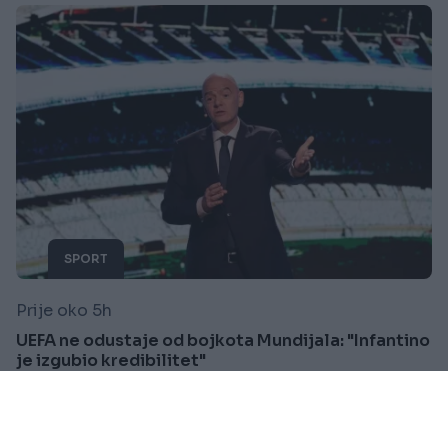
SPORT
Prije oko 5h
UEFA ne odustaje od bojkota Mundijala: "Infantino
je izgubio kredibilitet"
Saznaj više