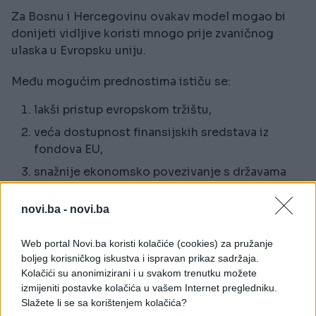
Za Bosnu i Hercegovinu ovakav model mogao bi
donijeti vidljive koristi mnogo prije zvaničnog
ulaska u Evropsku uniju.
Među mogućim prednostima ističu se:
lakši pristup evropskom tržištu,
veća dostupnost finansijskih sredstava iz
fondova EU,
snažnije ekonomsko povezivanje s državama
članicama,
novi.ba -
novi.ba
učešće predstavnika BiH u određenim
evropskim procesima u ulozi posmatrača,
Web portal Novi.ba koristi kolačiće (cookies) za pružanje
konkretne koristi za građane kroz postepeno
boljeg korisničkog iskustva i ispravan prikaz sadržaja.
usvajanje evropskih standarda.
Kolačići su anonimizirani i u svakom trenutku možete
izmijeniti postavke kolačića u vašem Internet pregledniku.
Prema mišljenju pojedinih diplomatskih izvora,
Slažete li se sa korištenjem kolačića?
takav pristup mogao bi predstavljati značajan