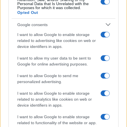
Zabrinutost proizlazi iz mogućnosti da region bude
Personal Data that Is Unrelated with the
Purposes for which it was collected.
uključen u evropski ekonomski prostor, ali bez
Opted Out
stvarnog uticaja na donošenje ključnih odluka na
nivou Evropske unije.
Google consents
I want to allow Google to enable storage
Zbog toga mnogi smatraju da će uspjeh ovog
related to advertising like cookies on web or
prijedloga zavisiti od toga hoće li postepena
device identifiers in apps.
integracija zaista voditi ka punopravnom članstvu
ili će postati njegova dugoročna zamjena.
I want to allow my user data to be sent to
Google for online advertising purposes.
Napredak se nagrađuje, ali može
I want to allow Google to send me
biti i poništen
personalized advertising.
I want to allow Google to enable storage
Važan dio prijedloga predstavlja princip
related to analytics like cookies on web or
reverzibilnosti.
device identifiers in apps.
Prema tom modelu, države koje ostvaruju napredak
I want to allow Google to enable storage
dobijale bi dodatne pogodnosti i pristup evropskim
related to functionality of the website or app.