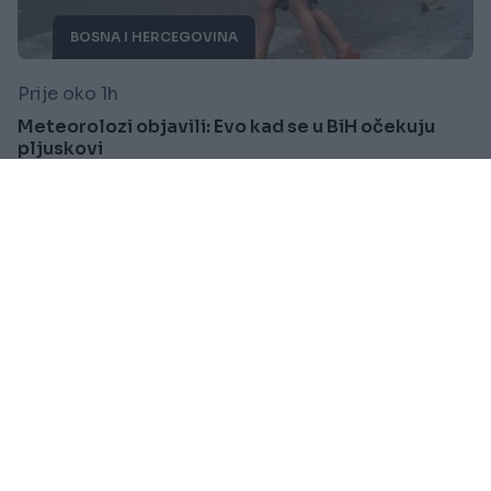
BOSNA I HERCEGOVINA
Prije oko 1h
Meteorolozi objavili: Evo kad se u BiH očekuju
pljuskovi
Saznaj više