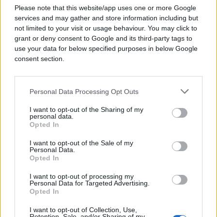
Please note that this website/app uses one or more Google
podsticaj ekonomskom razvoju zemlje koja već
services and may gather and store information including but
godinama nastoji ostvariti ozbiljniji napredak na
not limited to your visit or usage behaviour. You may click to
evropskom putu.
grant or deny consent to Google and its third-party tags to
use your data for below specified purposes in below Google
consent section.
Strah od „vječne čekaonice“
Uprkos mogućim prednostima, novi model izaziva i
Personal Data Processing Opt Outs
određene političke dileme.
I want to opt-out of the Sharing of my
personal data.
Dio analitičara smatra da postoji opasnost da
Opted In
postepena integracija preraste u trajno rješenje
umjesto puta ka punopravnom članstvu.
I want to opt-out of the Sale of my
Personal Data.
Opted In
U tom slučaju zemlje Zapadnog Balkana mogle bi
ostvariti pristup određenim ekonomskim
I want to opt-out of processing my
Personal Data for Targeted Advertising.
pogodnostima, ali bez punog prava odlučivanja
Opted In
unutar evropskih institucija.
I want to opt-out of Collection, Use,
Retention, Sale, and/or Sharing of my