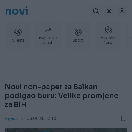
novi
Najnovije
Praktična
P
Vijesti
Sport
vijesti
žena
Novi non-paper za Balkan
podigao buru: Velike promjene
za BiH
Vijesti
08.06.26. 13:10