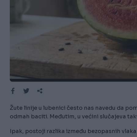
Žute linije u lubenici često nas navedu da po
odmah baciti. Međutim, u većini slučajeva takv
Ipak, postoji razlika između bezopasnih vlaka