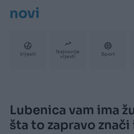
novi
Najnovije
Vijesti
Sport
vijesti
Lubenica vam ima žut
šta to zapravo znači 