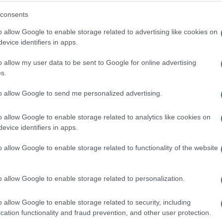
st, fermentisan ili blago alkoholni miris jedan je
consents
nije za jelo.
o allow Google to enable storage related to advertising like cookies on
evice identifiers in apps.
su prekrivene sluzavim ili neuobičajeno obojenim
ganizama i propadanje mesa.
o allow my user data to be sent to Google for online advertising
s.
to allow Google to send me personalized advertising.
jesti bez ikakvih posljedica.
o allow Google to enable storage related to analytics like cookies on
evice identifiers in apps.
ima kvarenja poput:
o allow Google to enable storage related to functionality of the website
o allow Google to enable storage related to personalization.
o allow Google to enable storage related to security, including
cation functionality and fraud prevention, and other user protection.
mirati.