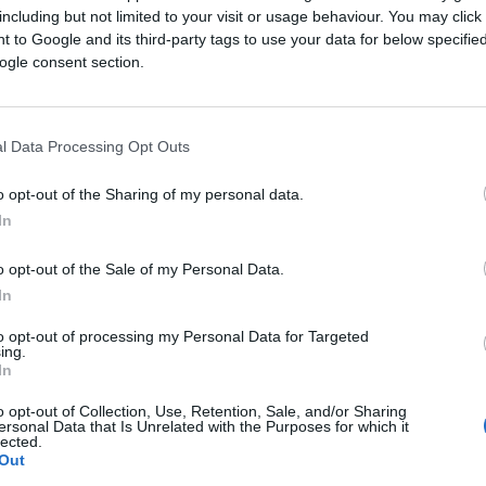
dnosno mreži vlakana koja prolazi kroz unutrašnjos
including but not limited to your visit or usage behaviour. You may click 
 to Google and its third-party tags to use your data for below specifi
ogle consent section.
 crvenim i sočnim mesom, nema razloga za
 za jelo.
l Data Processing Opt Outs
 u dijelovima gdje se nalaze vlakna, ali to ne utič
o opt-out of the Sharing of my personal data.
In
u ubrane nešto ranije nego što je bilo idealno.
o opt-out of the Sale of my Personal Data.
In
to opt-out of processing my Personal Data for Targeted
ing.
e promjenama u teksturi i mirisu ploda.
In
o opt-out of Collection, Use, Retention, Sale, and/or Sharing
raspada pod pritiskom kašike, moguće je da je
ersonal Data that Is Unrelated with the Purposes for which it
lected.
Out