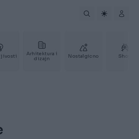
Arhitektura i
jivosti
Nostalgicno
Show
dizajn
e