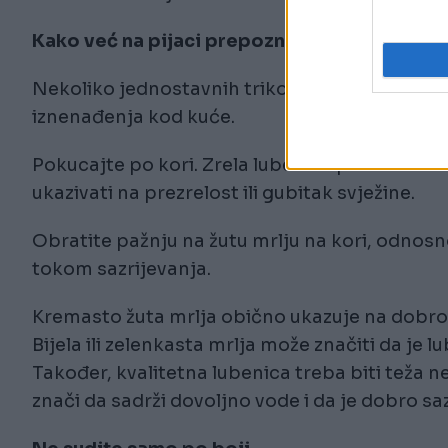
Kako već na pijaci prepoznati dobru lubenic
Nekoliko jednostavnih trikova može pomoći da
iznenađenja kod kuće.
Pokucajte po kori. Zrela lubenica proizvodi du
ukazivati na prezrelost ili gubitak svježine.
Obratite pažnju na žutu mrlju na kori, odnosn
tokom sazrijevanja.
Kremasto žuta mrlja obično ukazuje na dobro
Bijela ili zelenkasta mrlja može značiti da je 
Također, kvalitetna lubenica treba biti teža n
znači da sadrži dovoljno vode i da je dobro saz