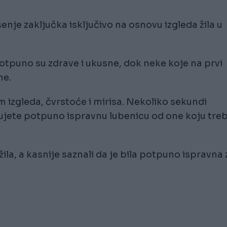
je zaključka isključivo na osnovu izgleda žila u
potpuno su zdrave i ukusne, dok neke koje na prvi
ne.
m izgleda, čvrstoće i mirisa. Nekoliko sekundi
kujete potpuno ispravnu lubenicu od one koju tre
 žila, a kasnije saznali da je bila potpuno ispravna 