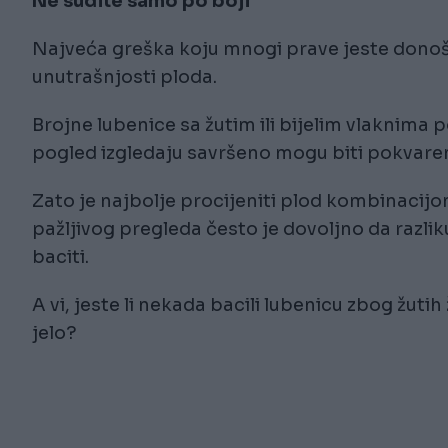
Ne sudite samo po boji
Najveća greška koju mnogi prave jeste donošen
unutrašnjosti ploda.
Brojne lubenice sa žutim ili bijelim vlaknima 
pogled izgledaju savršeno mogu biti pokvare
Zato je najbolje procijeniti plod kombinacijo
pažljivog pregleda često je dovoljno da razli
baciti.
A vi, jeste li nekada bacili lubenicu zbog žutih
jelo?