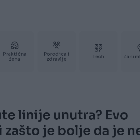
Praktična
Porodica i
Tech
Zaniml
žena
zdravlje
e linije unutra? Evo
i zašto je bolje da je n