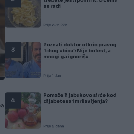
trebate jesti pomfrit: O čemu
se radi
Prije oko 22h
Poznati doktor otkrio pravog
3
'tihog ubicu': Nije bolest, a
mnogi ga ignorišu
Prije 1 dan
Pomaže li jabukovo sirće kod
4
dijabetesa i mršavljenja?
ba
Prije 2 dana