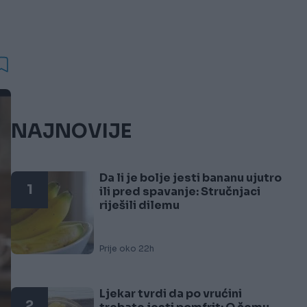
NAJNOVIJE
Da li je bolje jesti bananu ujutro
1
ili pred spavanje: Stručnjaci
riješili dilemu
Prije oko 22h
Ljekar tvrdi da po vrućini
2