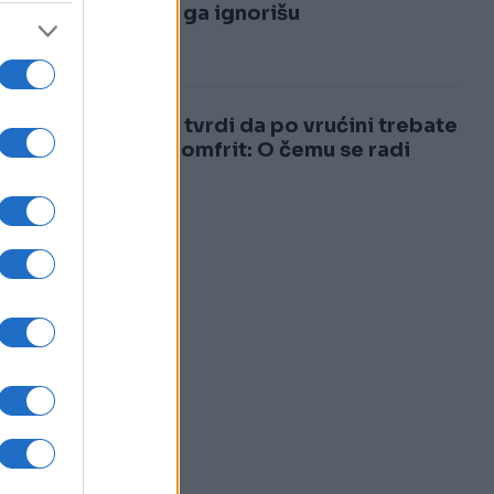
3
mnogi ga ignorišu
4
Ljekar tvrdi da po vrućini trebate
jesti pomfrit: O čemu se radi