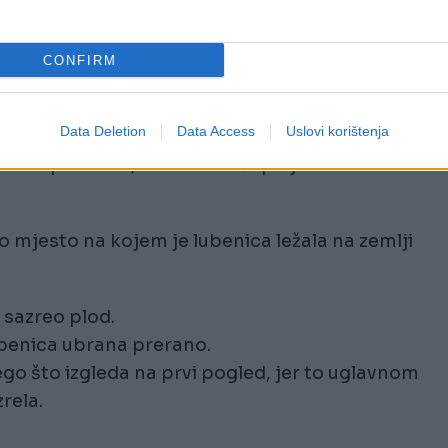
u?
CONFIRM
 izaberete kvalitetan plod i izbjegnete neprijat
Data Deletion
Data Access
Uslovi korištenja
bok i pun zvuk, dok visok i šupalj ton može
o mjesto na kojem je lubenica ležala na zemlji
 sazreo plod.
lubenica ubrana prerano.
ego što izgleda na prvi pogled, jer to uglavnom
rela.