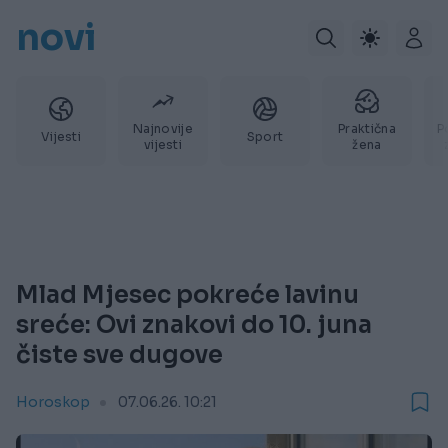
novi
Najnovije
Praktična
P
Vijesti
Sport
vijesti
žena
Mlad Mjesec pokreće lavinu
sreće: Ovi znakovi do 10. juna
čiste sve dugove
Horoskop
07.06.26. 10:21