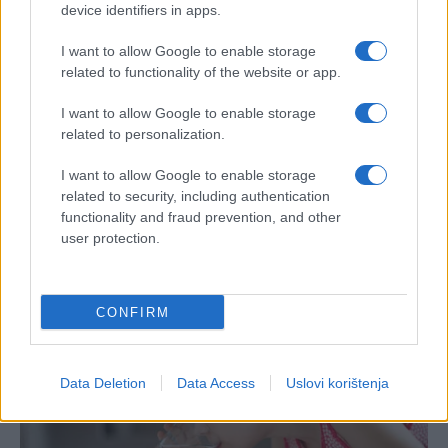
otvorite onu fioku sa starim računima i
device identifiers in apps.
dokumentima te napravite prvi korak. Prema
astrološkim tumačenjima, sreća ovih dana više voli
I want to allow Google to enable storage
konkretne poteze nego lijepe želje.
related to functionality of the website or app.
I want to allow Google to enable storage
related to personalization.
I want to allow Google to enable storage
related to security, including authentication
functionality and fraud prevention, and other
#drugačiji horoskop
user protection.
CONFIRM
Data Deletion
Data Access
Uslovi korištenja