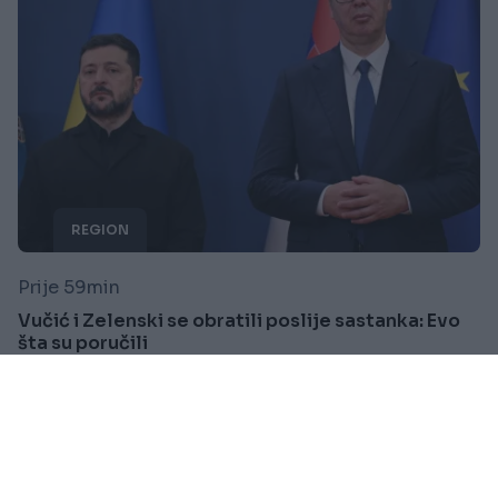
REGION
Prije 59min
Vučić i Zelenski se obratili poslije sastanka: Evo
šta su poručili
Saznaj više