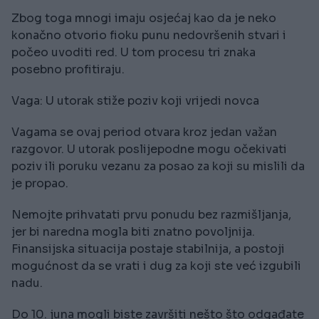
Zbog toga mnogi imaju osjećaj kao da je neko
konačno otvorio fioku punu nedovršenih stvari i
počeo uvoditi red. U tom procesu tri znaka
posebno profitiraju.
Vaga: U utorak stiže poziv koji vrijedi novca
Vagama se ovaj period otvara kroz jedan važan
razgovor. U utorak poslijepodne mogu očekivati
poziv ili poruku vezanu za posao za koji su mislili da
je propao.
Nemojte prihvatati prvu ponudu bez razmišljanja,
jer bi naredna mogla biti znatno povoljnija.
Finansijska situacija postaje stabilnija, a postoji
mogućnost da se vrati i dug za koji ste već izgubili
nadu.
Do 10. juna mogli biste završiti nešto što odgađate