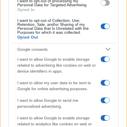
I want to opt-out of processing my
slučaju najviše se povezuje s naplatom starih
Personal Data for Targeted Advertising.
Opted In
dugova, sklapanjem novih ugovora i rješavanjem
finansijskih pitanja koja su dugo bila odgođena.
I want to opt-out of Collection, Use,
Retention, Sale, and/or Sharing of my
Personal Data that Is Unrelated with the
Najizraženiji uticaj, prema astrološkim prognozama,
Purposes for which it was collected.
osjećaju Vaga, Blizanci i Lav do 10. juna.
Opted Out
Kako ne propustiti svoju priliku?
Google consents
I want to allow Google to enable storage
Najveća greška koju možete napraviti jeste da
related to advertising like cookies on web or
čekate da novac sam dođe do vas. Ovaj period
device identifiers in apps.
nagrađuje one koji pošalju poruku, podsjete
nekoga na dug ili pokrenu razgovor koji dugo
I want to allow my user data to be sent to
izbjegavaju.
Google for online advertising purposes.
I want to allow Google to send me
Problem možda nije nedostatak sreće, već
personalized advertising.
oklijevanje da zatražite ono što vam pripada.
I want to allow Google to enable storage
Ako ste među ova tri znaka, možda je vrijeme da
related to analytics like cookies on web or