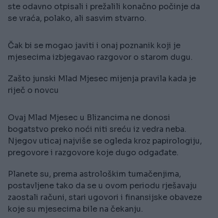
ste odavno otpisali i prežalili konačno počinje da
se vraća, polako, ali sasvim stvarno.
Čak bi se mogao javiti i onaj poznanik koji je
mjesecima izbjegavao razgovor o starom dugu.
Zašto junski Mlad Mjesec mijenja pravila kada je
riječ o novcu
Ovaj Mlad Mjesec u Blizancima ne donosi
bogatstvo preko noći niti sreću iz vedra neba.
Njegov uticaj najviše se ogleda kroz papirologiju,
pregovore i razgovore koje dugo odgađate.
Planete su, prema astrološkim tumačenjima,
postavljene tako da se u ovom periodu rješavaju
zaostali računi, stari ugovori i finansijske obaveze
koje su mjesecima bile na čekanju.