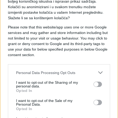
može kriti zaostali novac.
boljeg korisničkog iskustva i ispravan prikaz sadržaja.
Kolačići su anonimizirani i u svakom trenutku možete
izmijeniti postavke kolačića u vašem Internet pregledniku.
Lav: Ljeto počinje naplatom starih usluga
Slažete li se sa korištenjem kolačića?
Lavovima se vraća ono što su velikodušno davali
Please note that this website/app uses one or more Google
drugima bez očekivanja da će im biti uzvraćeno.
services and may gather and store information including but
not limited to your visit or usage behaviour. You may click to
Tokom narednih dana mogla bi se pojaviti poslovna
grant or deny consent to Google and its third-party tags to
ponuda koju ste dugo priželjkivali, i to bez
use your data for below specified purposes in below Google
posebnog truda s vaše strane.
consent section.
Budite jasni kada govorite o cijeni svog rada.
Pretjerana skromnost vas je do sada mogla koštati.
Personal Data Processing Opt Outs
Mlad Mjesec u junu donosi vam hrabrost da tražite
I want to opt-out of the Sharing of my
ono što zaista vrijedite.
personal data.
Opted In
Šta donosi Mlad Mjesec u junu kada je riječ o
I want to opt-out of the Sale of my
finansijama?
Personal Data.
Opted In
Mlad Mjesec simbolizira novi početak, a u ovom