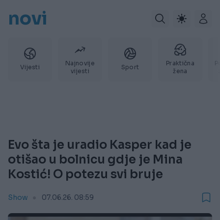
novi
Najnovije
Praktična
P
Vijesti
Sport
vijesti
žena
Evo šta je uradio Kasper kad je
otišao u bolnicu gdje je Mina
Kostić! O potezu svi bruje
Show
07.06.26. 08:59