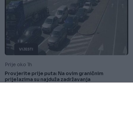
VIJESTI
Prije oko 1h
Provjerite prije puta: Na ovim graničnim
prijelazima su najduža zadržavanja
Saznaj više