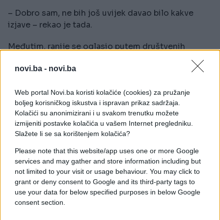
– Dobro sam, ne bih još uvijek davao bilo kakve
izjave – rekao je tada.
Međutim, ranije se oglasio putem društvenih
mreža, gdje je naveo da je Mina stabilno te da je
novi.ba -
novi.ba
njeno trenutno stanje posljedica pritisaka s kojima
se suočavala ranije u životu. Također se navodi da
Web portal Novi.ba koristi kolačiće (cookies) za pružanje
je pjevačica u međuvremenu premještena s jednog
boljeg korisničkog iskustva i ispravan prikaz sadržaja.
na drugo odjeljenje.
Kolačići su anonimizirani i u svakom trenutku možete
izmijeniti postavke kolačića u vašem Internet pregledniku.
Podsjećamo, pjevačica je 31. maja dovedena uz
Slažete li se sa korištenjem kolačića?
pratnju policije jer je pokazivala znakove
agresivnog ponašanja, nakon čega je zadržana zbog
Please note that this website/app uses one or more Google
services and may gather and store information including but
anksioznosti. Svakodnevno je obilazi njen vjerenik
not limited to your visit or usage behaviour. You may click to
Mane Ćuruvija Kasper, koji je zbog cijele situacije
grant or deny consent to Google and its third-party tags to
doputovao iz Amerike, a prema navodima medija,
use your data for below specified purposes in below Google
pjevačica bi na liječenju mogla provesti oko 30
consent section.
dana.