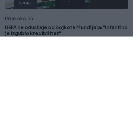
SPORT
Prije oko 5h
UEFA ne odustaje od bojkota Mundijala: "Infantino
je izgubio kredibilitet"
Saznaj više