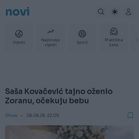
novi
Najnovije
Praktična
P
Vijesti
Sport
vijesti
žena
Saša Kovačević tajno oženio
Zoranu, očekuju bebu
Show
06.06.26. 22:09