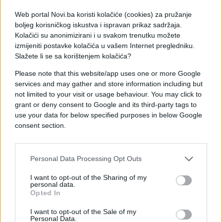
ruskog lideta, Putin je rekao da glavna stvar nisu
Web portal Novi.ba koristi kolačiće (cookies) za pružanje
godine, već kapacitet i sposobnost za rad.
boljeg korisničkog iskustva i ispravan prikaz sadržaja.
Kolačići su anonimizirani i u svakom trenutku možete
Zelenski je u otvorenom pismu ruskom
izmijeniti postavke kolačića u vašem Internet pregledniku.
predsjedniku naveo da bi rat trebalo okončati
Slažete li se sa korištenjem kolačića?
direktnim angažovanjem dva lidera, a ne spoljnim
Please note that this website/app uses one or more Google
posredovanjem, te pozvao na određivanje datuma
services and may gather and store information including but
za sastanak.
not limited to your visit or usage behaviour. You may click to
grant or deny consent to Google and its third-party tags to
use your data for below specified purposes in below Google
consent section.
#putin
#Zelenski
Personal Data Processing Opt Outs
I want to opt-out of the Sharing of my
personal data.
Opted In
I want to opt-out of the Sale of my
Personal Data.