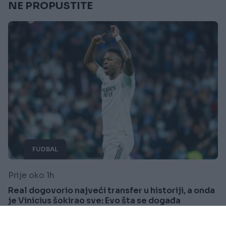
NE PROPUSTITE
FUDBAL
Prije oko 1h
Real dogovorio najveći transfer u historiji, a onda
je Vinicius šokirao sve: Evo šta se događa
Saznaj više