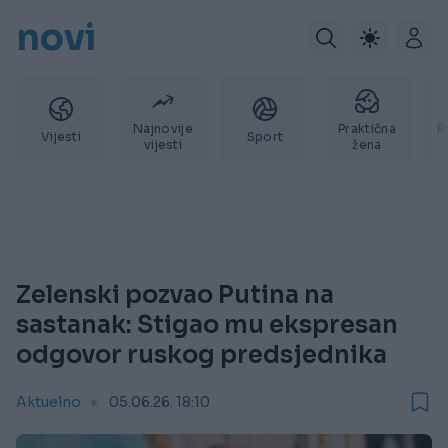
novi
Najnovije
Praktična
P
Vijesti
Sport
vijesti
žena
Zelenski pozvao Putina na
sastanak: Stigao mu ekspresan
odgovor ruskog predsjednika
Aktuelno
05.06.26. 18:10