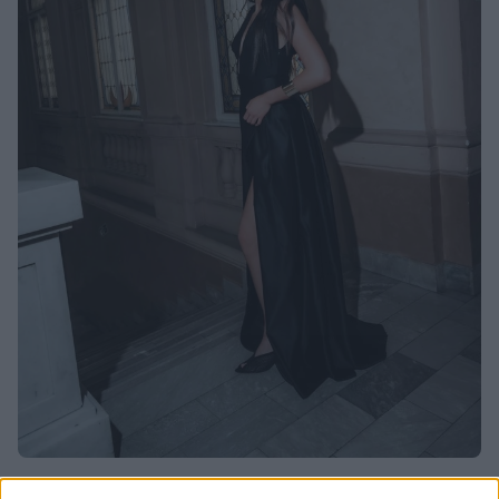
Stajling je upotpunila zlatnim minđušama i