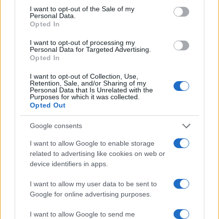
I want to opt-out of the Sale of my
Personal Data.
Dodala je da je kombinaciju upotpunila papučama
Opted In
iz lokalnog butika, zlatnim nakitom te prirodnom
šminkom i frizurom, vodeći računa da konačan
I want to opt-out of processing my
Personal Data for Targeted Advertising.
izgled ostane elegantan i nenametljiv.
Opted In
I want to opt-out of Collection, Use,
Retention, Sale, and/or Sharing of my
Personal Data that Is Unrelated with the
Purposes for which it was collected.
Opted Out
Google consents
I want to allow Google to enable storage
related to advertising like cookies on web or
device identifiers in apps.
I want to allow my user data to be sent to
Google for online advertising purposes.
I want to allow Google to send me