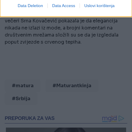
mnogih, ima odlične predispozicije.
Data Deletion
Data Access
Uslovi korištenja
Jedno je sigurno – svojim izdanjem na maturskoj
večeri Srna Kovačević pokazala je da elegancija
nikada ne izlazi iz mode, a brojni komentari na
društvenim mrežama složili su se da je izgledala
poput zvijezde s crvenog tepiha.
#matura
#Maturantkinja
#Srbija