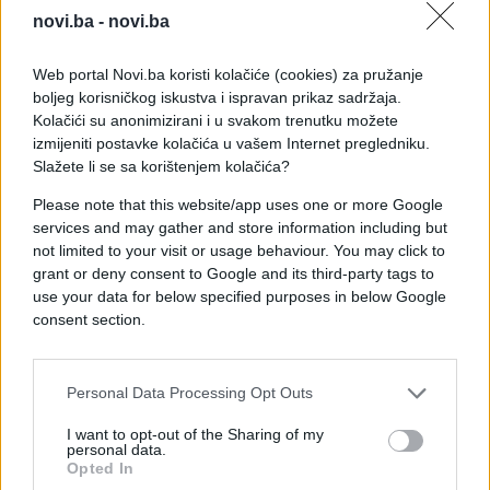
narukvicom, dok su elegantne papuče savršeno
novi.ba -
novi.ba
zaokružile modnu kombinaciju. Duga kosa
oblikovana u blage talase i prirodna šminka
Web portal Novi.ba koristi kolačiće (cookies) za pružanje
dodatno su naglasili njenu ljepotu, potvrđujući da
boljeg korisničkog iskustva i ispravan prikaz sadržaja.
Kolačići su anonimizirani i u svakom trenutku možete
je ponekad upravo jednostavnost najbolji izbor.
izmijeniti postavke kolačića u vašem Internet pregledniku.
Slažete li se sa korištenjem kolačića?
U razgovoru za medije, Srna je otkrila kako je
nastala njena maturska kombinacija.
Please note that this website/app uses one or more Google
services and may gather and store information including but
„Imala sam jasnu ideju kako želim da izgledam za
not limited to your visit or usage behaviour. You may click to
matursko veče i svoju zamisao sam zajedno s
grant or deny consent to Google and its third-party tags to
use your data for below specified purposes in below Google
krojačicom uspješno pretvorila u stvarnost. Kada je
consent section.
riječ o suknji, inspirisala sam se različitim
modelima koje sam viđala na društvenim mrežama i
Pinterestu. Posebnu pažnju mi je još prije nekoliko
Personal Data Processing Opt Outs
godina privukla jedna moja sugrađanka, ali sam
željela da kombinaciju prilagodim svom ukusu i da
I want to opt-out of the Sharing of my
personal data.
ponesem nešto što će biti potpuno u mom stilu“,
Opted In
rekla je Srna.