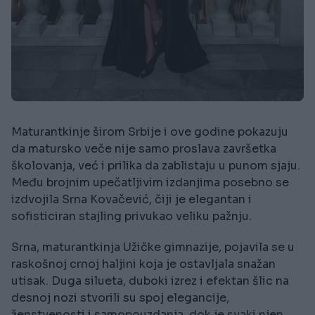
Maturantkinje širom Srbije i ove godine pokazuju
da matursko veče nije samo proslava završetka
školovanja, već i prilika da zablistaju u punom sjaju.
Među brojnim upečatljivim izdanjima posebno se
izdvojila Srna Kovačević, čiji je elegantan i
sofisticiran stajling privukao veliku pažnju.
Srna, maturantkinja Užičke gimnazije, pojavila se u
raskošnoj crnoj haljini koja je ostavljala snažan
utisak. Duga silueta, duboki izrez i efektan šlic na
desnoj nozi stvorili su spoj elegancije,
ženstvenosti i samopouzdanja, dok je svaki njen