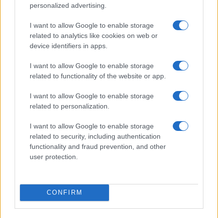
personalized advertising.
I want to allow Google to enable storage
related to analytics like cookies on web or
device identifiers in apps.
I want to allow Google to enable storage
related to functionality of the website or app.
I want to allow Google to enable storage
related to personalization.
I want to allow Google to enable storage
related to security, including authentication
functionality and fraud prevention, and other
user protection.
Osim što je privukla pažnju svojim izgledom, Srna
već ima jasne planove za budućnost. Upisala je
CONFIRM
MEF, a u narednom periodu voljela bi se ozbiljnije
posvetiti i modelingu, za koji, prema mišljenju