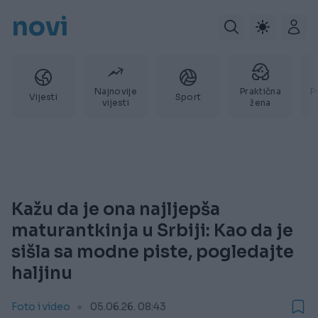
novi
Najnovije
Praktična
P
Vijesti
Sport
vijesti
žena
Kažu da je ona najljepša
maturantkinja u Srbiji: Kao da je
sišla sa modne piste, pogledajte
haljinu
Foto i video
05.06.26. 08:43