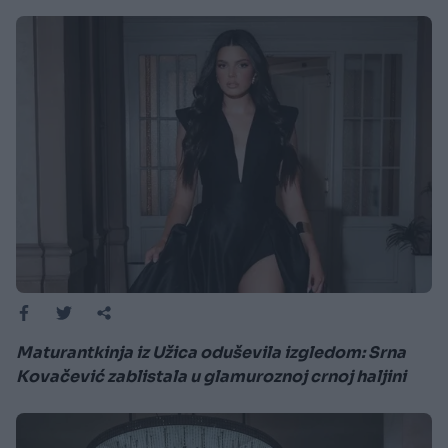
Maturantkinja iz Užica oduševila izgledom: Srna
Kovačević zablistala u glamuroznoj crnoj haljini