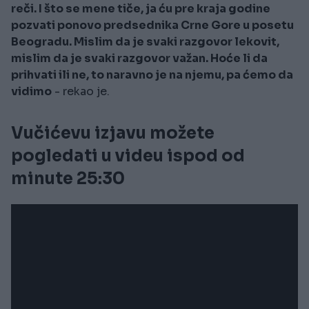
reči. I što se mene tiče, ja ću pre kraja godine
pozvati ponovo predsednika Crne Gore u posetu
Beogradu. Mislim da je svaki razgovor lekovit,
mislim da je svaki razgovor važan. Hoće li da
prihvati ili ne, to naravno je na njemu, pa ćemo da
vidimo
- rekao je.
Vučićevu izjavu možete
pogledati u videu ispod od
minute 25:30