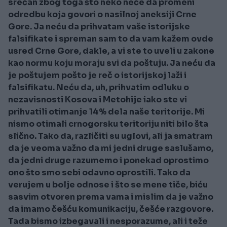
srećan zbog toga što neko neće da promeni
odredbu koja govori o nasilnoj aneksiji Crne
Gore. Ja neću da prihvatam vaše istorijske
falsifikate i spreman sam to da vam kažem ovde
usred Crne Gore, dakle, a vi ste to uveli u zakone
kao normu koju moraju svi da poštuju. Ja neću da
je poštujem pošto je reč o istorijskoj laži i
falsifikatu. Neću da, uh, prihvatim odluku o
nezavisnosti Kosova i Metohije iako ste vi
prihvatili otimanje 14% dela naše teritorije. Mi
nismo otimali crnogorsku teritoriju niti bilo šta
slično. Tako da, različiti su uglovi, ali ja smatram
da je veoma važno da mi jedni druge saslušamo,
da jedni druge razumemo i ponekad oprostimo
ono što smo sebi odavno oprostili. Tako da
verujem u bolje odnose i što se mene tiče, biću
sasvim otvoren prema vama i mislim da je važno
da imamo češću komunikaciju, češće razgovore.
Tada bismo izbegavali i nesporazume, ali i teže