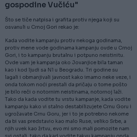
gospodine Vučiću"
Što se tiče natpisa i grafita protiv njega koji su
osvanuli u Crnoj Gori rekao je:
Kada vodite kampanju protiv nekoga godinama,
protiv mene vode godinama kampanju ovde u Crnoj
Gori, i to kampanju brutalnu i potpuno neistinitu.
Ovde vam je kampanja oko Jovanjice bila taman
kao i kod ljudi sa N1 u Beogradu. Tri godine su
lagali i obmanjivali javnost kako imamo neke veze, i
onda tokom noći prestali da pričaju o tome pošto
je bilo reči o notornim neistinama, notornoj laži.
Tako da kada vodite tu vrstu kampanje, kada vodite
kampanju kako vi stalno destabilizujete Crnu Goru i
ugrožavate Crnu Goru, jer i to je potrebno nekome
da bi vas predstavio kao malo Ruse, veliko Srbe, a
njih uvek kao žrtvu, evo mi smo mali pomozite nam
svi ostali, tako da kad vodite takvu kampanju onda