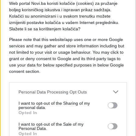
Web portal Novi.ba koristi kolačiće (cookies) za pružanje
Onda smo videli zloupotrebu podataka. Ko ste vi da
boljeg korisničkog iskustva i ispravan prikaz sadržaja.
iznosite podatke o tome ko su koja lica? Šta su
Kolačići su anonimizirani i u svakom trenutku možete
počinili? Što ih niste uhapsili ako su počinili neki
izmijeniti postavke kolačića u vašem Internet pregledniku.
kriminal? Što ih niste zadržali ako su počinili neki
Slažete li se sa korištenjem kolačića?
kriminal? Biće da nisu, je l' tako? Nisu uradili ništa.
Please note that this website/app uses one or more Google
A zadržali biste ih da su bilo šta imali kod sebe, da
services and may gather and store information including but
su bokser imali kod sebe, budalaštinu, perorez da
not limited to your visit or usage behaviour. You may click to
su imali kod sebe, zadržali biste ih u pritvoru pošto
grant or deny consent to Google and its third-party tags to
ste tako strašno i željno čekali da pokažete Srbiju
use your data for below specified purposes in below Google
kao destabilizujući faktor ili ne znam šta sve. Pošto
consent section.
se to nije desilo, onda se krenulo u brutalno kršenje
zakona, iznošenje podataka za koje nemate pravo,
Personal Data Processing Opt Outs
iznošenje snimaka sa nadzornih kamera na koje
nemate pravo, i sve drugo, ne bi li se prikazala Srbija
I want to opt-out of the Sharing of my
kao nekakav destabilizujući faktor. Iako, nemojte da
personal data.
Opted In
se ljutite, nisu građani Srbije ubijali na ulicama
Podgorice i na ulicama Nikšića, već obrnuto. I pri
I want to opt-out of the Sale of my
Personal Data.
svemu tome ja pozivam, pošto sam video sad
Opted In