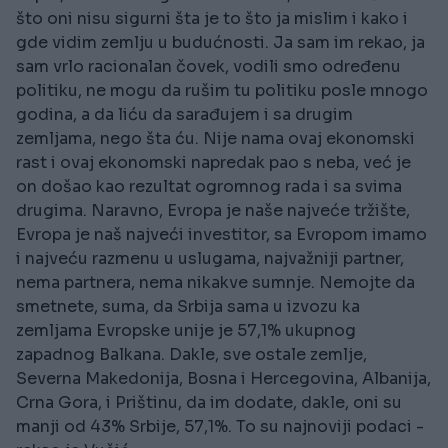
što oni nisu sigurni šta je to što ja mislim i kako i
gde vidim zemlju u budućnosti. Ja sam im rekao, ja
sam vrlo racionalan čovek, vodili smo određenu
politiku, ne mogu da rušim tu politiku posle mnogo
godina, a da liću da sarađujem i sa drugim
zemljama, nego šta ću. Nije nama ovaj ekonomski
rast i ovaj ekonomski napredak pao s neba, već je
on došao kao rezultat ogromnog rada i sa svima
drugima. Naravno, Evropa je naše najveće tržište,
Evropa je naš najveći investitor, sa Evropom imamo
i najveću razmenu u uslugama, najvažniji partner,
nema partnera, nema nikakve sumnje. Nemojte da
smetnete, suma, da Srbija sama u izvozu ka
zemljama Evropske unije je 57,1% ukupnog
zapadnog Balkana. Dakle, sve ostale zemlje,
Severna Makedonija, Bosna i Hercegovina, Albanija,
Crna Gora, i Prištinu, da im dodate, dakle, oni su
manji od 43% Srbije, 57,1%. To su najnoviji podaci -