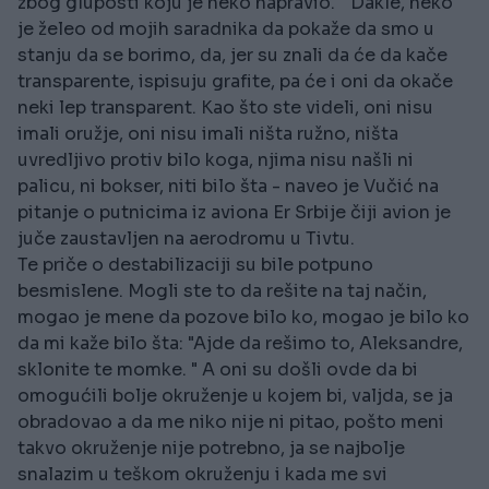
zbog gluposti koju je neko napravio. " Dakle, neko
je želeo od mojih saradnika da pokaže da smo u
stanju da se borimo, da, jer su znali da će da kače
transparente, ispisuju grafite, pa će i oni da okače
neki lep transparent. Kao što ste videli, oni nisu
imali oružje, oni nisu imali ništa ružno, ništa
uvredljivo protiv bilo koga, njima nisu našli ni
palicu, ni bokser, niti bilo šta - naveo je Vučić na
pitanje o putnicima iz aviona Er Srbije čiji avion je
juče zaustavljen na aerodromu u Tivtu.
Te priče o destabilizaciji su bile potpuno
besmislene. Mogli ste to da rešite na taj način,
mogao je mene da pozove bilo ko, mogao je bilo ko
da mi kaže bilo šta: "Ajde da rešimo to, Aleksandre,
sklonite te momke. " A oni su došli ovde da bi
omogućili bolje okruženje u kojem bi, valjda, se ja
obradovao a da me niko nije ni pitao, pošto meni
takvo okruženje nije potrebno, ja se najbolje
snalazim u teškom okruženju i kada me svi