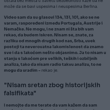
ostala bez mesta u Savetu bezbednosti kaže da ne
može da se bavi uspesima i neuspesima Berlina.
Video sam da su glasovi 134, 131, 101, ako se ne
varam, raspoređeni između Portugala, Austrije i
Nemačke. Ne mogu, i ne znam ni šta bih vam
rekao, da budem iskren. Nisam se, znate, za
razliku od mnogih drugih kod nas, Srba, uvek
postoji ta neverovatna lakomislenost da znamo
sve i da s lakoćom nešto objasnimo. Ja to nisam u
stanju s lakoćom pre velikih, teških i ozbiljnih
analiza, tako da nisam radio takvu analizu, to ne
mogu da uradim -
rekao je.
"Nisam sretan zbog historijskih
falsifikata"
I nemojte da me terate da vam kažem da sam