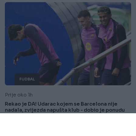
FUDBAL
Prije oko 1h
Rekao je DA! Udarac kojem se Barcelona nije
nadala, zvijezda napušta klub - dobio je ponudu
života
Saznaj više