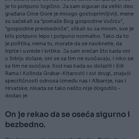
je to potpuno logično. Ja sam siguran da veliki deo
građana Crne Gore je mnogo gostoprimljiviji, mene
su sačekali sa "pomaže Bog gospodine Vučiću",
"gospodine predsedniče", slikali su sa mnom, sve je
bilo potpuno lepo i potpuno normalno. Tako da to
je politika, nema tu, morate da se naviknete, da
trpite i uvrede i kritike. Ja sam srećan što kada oni
u Srbiju dolaze, oni se sa tim ne suočavaju, i niko se
sa tim ne suočava. Kod nas kada su dolazili i Edi
Rama i Kolinda Grabar-Kitarović i svi drugi, znajući
specifičnosti odnosa između nas i Albanije, nas i
Hrvatske, nikada se tako nešto nije dogodilo -
dodao je.
On je rekao da se oseća sigurno i
bezbedno.