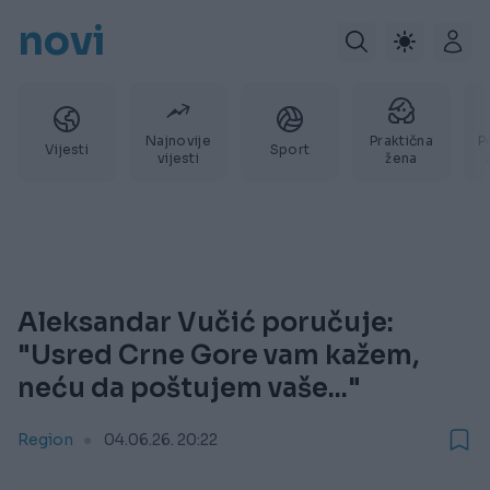
novi
Najnovije
Praktična
P
Vijesti
Sport
vijesti
žena
Aleksandar Vučić poručuje:
"Usred Crne Gore vam kažem,
neću da poštujem vaše..."
Region
04.06.26. 20:22