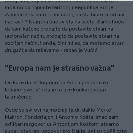
Beogradu, koji su se čudom čudili kako, zašto ih
molimo da napuste teritoriju Republike Srbije.
Zamislite da smo to mi radili, pa šta biste vi od nas
napravili? Najgora čudovišta na svetu. Samo hoću
da vam kažem: probajte da postavite stvari na
racionalan način, probajte da postavite stvari na
ozbiljan način, i onda, čini mi se, da možemo stvari
drugačije da rešavamo - rekao je Vučić.
"Evropa nam je strašno važna"
On kaže da je "logično da Srbiju predstave u
lošijem svetlu" i da je to sve konkurencija i
takmičenje.
Ovde su svi ovi najmoćniji ljudi, dakle Merkel,
Makron, Fonderlajen, i Antonio Košta, imao sam
odličan razgovor sa Antonijom Koštom, stvarno
super, otvoren razgovor bio.Dakle, oni su došli zato