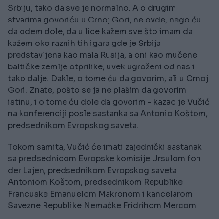
Srbiju, tako da sve je normalno. A o drugim
stvarima govoriću u Crnoj Gori, ne ovde, nego ću
da odem dole, da u lice kažem sve što imam da
kažem oko raznih tih igara gde je Srbija
predstavljena kao mala Rusija, a oni kao mučene
baltičke zemlje otprilike, uvek ugroženi od nas i
tako dalje. Dakle, o tome ću da govorim, ali u Crnoj
Gori. Znate, pošto se ja ne plašim da govorim
istinu, i o tome ću dole da govorim - kazao je Vučić
na konferenciji posle sastanka sa Antonio Koštom,
predsednikom Evropskog saveta.
Tokom samita, Vučić će imati zajednički sastanak
sa predsednicom Evropske komisije Ursulom fon
der Lajen, predsednikom Evropskog saveta
Antoniom Koštom, predsednikom Republike
Francuske Emanuelom Makronom i kancelarom
Savezne Republike Nemačke Fridrihom Mercom.