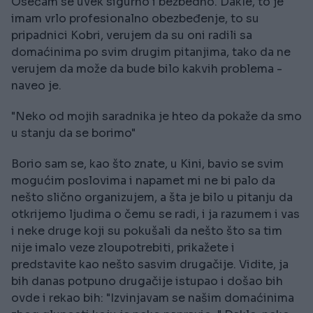
Osećam se uvek sigurno i bezbedno. Dakle, to je
imam vrlo profesionalno obezbeđenje, to su
pripadnici Kobri, verujem da su oni radili sa
domaćinima po svim drugim pitanjima, tako da ne
verujem da može da bude bilo kakvih problema -
naveo je.
"Neko od mojih saradnika je hteo da pokaže da smo
u stanju da se borimo"
Borio sam se, kao što znate, u Kini, bavio se svim
mogućim poslovima i napamet mi ne bi palo da
nešto slično organizujem, a šta je bilo u pitanju da
otkrijemo ljudima o čemu se radi, i ja razumem i vas
i neke druge koji su pokušali da nešto što sa tim
nije imalo veze zloupotrebiti, prikažete i
predstavite kao nešto sasvim drugačije. Vidite, ja
bih danas potpuno drugačije istupao i došao bih
ovde i rekao bih: "Izvinjavam se našim domaćinima