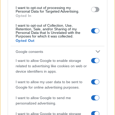
reakciju naših državnih organa koji se ponašaju u
skladu sa zakonom, u skladu sa pravilima
I want to opt-out of processing my
Personal Data for Targeted Advertising.
reciprociteta, ja ih molim da to ne rade. Ja ih molim
Opted In
da građani Crne Gore su naša braća, naše sestre, da
ih puštaju da dolaze u Srbiju najnormalnije, da mi
I want to opt-out of Collection, Use,
Retention, Sale, and/or Sharing of my
rešavamo probleme sa kriminalom onako kako smo
Personal Data that Is Unrelated with the
Purposes for which it was collected.
ih do sada rešavali, da budemo oštri, snažni,
Opted Out
beskompromisni, ali da nam ovo ne daje priliku da
koristimo tu kaučuk normu oko hibridnog
Google consents
ratovanja. Kaučuk norma, to su te elastične, veoma
I want to allow Google to enable storage
za široko tumačenje, veoma pogodne norme. Jer
related to advertising like cookies on web or
kada kažete hibridno ratovanje, mi zbog hibridnog
device identifiers in apps.
ratovanja možemo svakog drugog iz Crne Gore da
zaustavimo i da ga ne pustimo da uđe u Srbiju. Na
I want to allow my user data to be sent to
pamet nam ne pada i molim državne organe da to
Google for online advertising purposes.
ne čine. Trudićemo se uvek da imamo najbliže i
I want to allow Google to send me
najbolje odnose - naveo je.
personalized advertising.
"U nemirima 15. marta
I want to allow Google to enable storage