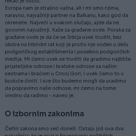
rekao je Vučić.
Evropa nam je strašno važna, ali i mi smo njima,
naravno, najvažniji partner na Balkanu, kako god da
okrenete. Najveći u svakom slučaju, ajde da ne
govorim najvažniji. Kaže za građane ovde. Poruka za
građane ovde je da će se Srbija uvek truditi, bez
obzira na hibridni rat koji je protiv nje vođen u delu
podgoričkog establišmenta i posebno podgoričkih
medija. Mi ćemo uvek se truditi da gradimo najbliže
prijateljske odnose i bratske odnose sa našim
sestrama i braćom u Crnoj Gori, i uvek ćemo to u
buduće činiti. I sve što budemo mogli da uradimo
da popravimo naše odnose, mi ćemo na tome
vredno da radimo - naveo je.
O izbornim zakonima
Četiri zakona smo već doneli. Ostaju još ova dva
najvažnija, to je ovaj o finansiranju političkih