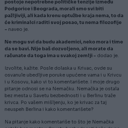
postoje nepotrebne političke tenzije između
Podgorice i Beograda, morali smo svi biti
pažljiviji, ali kada krenu optužbe kraja nema, to da
će kriminalci raditi svoj posao, tu nema filozofije
-
naveo je.
Ne mogu svi da budu akademici, neko mora i time
da se bavi. Nije baš dozvoljeno, ali morate da
računate da toga ima u svakoj zemlji -
dodao je.
Izvolite, kažite. Posle dolaska u Krivac, ovde su
osvanule ubedljive poruke upućene vama i u Krivcu
i u Kosovu, kako vi to komentarišete. I moje drugo
pitanje odnosi se na Nemačku. Nemačka je ostala
bez mesta u Savetu bezbednosti i u Berlinu traže
krivca. Po vašem mišljenju, ko je krivac za taj
neuspeh Berlina i kako komentarišete?
Na pitanje kako komentariše to što je Nemačka