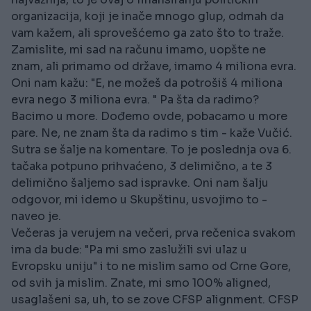
organizacija, koji je inače mnogo glup, odmah da
vam kažem, ali sprovešćemo ga zato što to traže.
Zamislite, mi sad na računu imamo, uopšte ne
znam, ali primamo od države, imamo 4 miliona evra.
Oni nam kažu: "E, ne možeš da potrošiš 4 miliona
evra nego 3 miliona evra. " Pa šta da radimo?
Bacimo u more. Dođemo ovde, pobacamo u more
pare. Ne, ne znam šta da radimo s tim - kaže Vučić.
Sutra se šalje na komentare. To je poslednja ova 6.
tačaka potpuno prihvaćeno, 3 delimično, a te 3
delimično šaljemo sad ispravke. Oni nam šalju
odgovor, mi idemo u Skupštinu, usvojimo to -
naveo je.
Večeras ja verujem na večeri, prva rečenica svakom
ima da bude: "Pa mi smo zaslužili svi ulaz u
Evropsku uniju" i to ne mislim samo od Crne Gore,
od svih ja mislim. Znate, mi smo 100% aligned,
usaglašeni sa, uh, to se zove CFSP alignment. CFSP