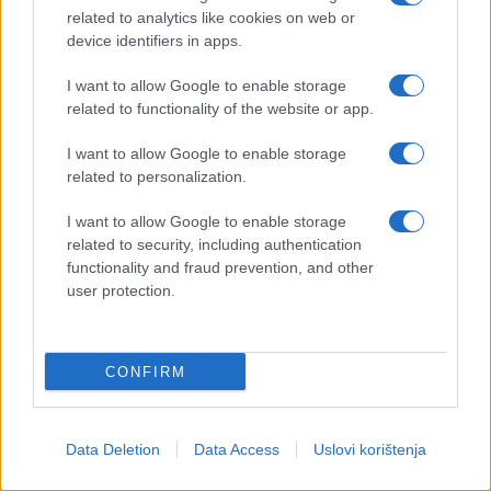
related to analytics like cookies on web or
učestvovalo više od 2.000
device identifiers in apps.
državljana Crne Gore"
I want to allow Google to enable storage
related to functionality of the website or app.
Vidite, u tim nemirima 15. marta učestvovalo je više
od 2. 000 državljana Crne Gore. Jesmo li ikada
I want to allow Google to enable storage
optužili Crnu Goru za to? Pazite, oni su učestvovali
related to personalization.
u demonstracijama koje su bile za rušenje ustavnog
I want to allow Google to enable storage
poretka Republike Srbije. Ovi ljudi ni u čemu nisu
related to security, including authentication
učestvovali, ni u čemu, baš ni u čemu. I bilo vam je
functionality and fraud prevention, and other
jasno iz svega što ste videli da ni u čemu nisu ni
user protection.
nameravali da učestvuju, osim da nekome ulepšaju,
da valjda meni bude drago kad budem video jedan
baner ovde lep, pa makar tamo bila dva loša. Dakle,
CONFIRM
ni u čemu drugom. I hoćete da me naterate da
kažem da je to bilo mnogo gore nego njihovo
učešće? Pa mi smo odavde imali, imali ste
Data Deletion
Data Access
Uslovi korištenja
poslanike koji su učestvovali u nemirima u