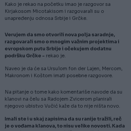
Kako je rekao na početku imao je razgovor sa
Kirjakosom Micotakisom i razgovarali su o
unapređenju odnosa Srbije i Grčke.
Verujem da smo otvorili nova polja saradnje,
razgovarali smo o mnogim važnim projektima i
evropskom putu Srbije i očekujem dodatnu
podršku Grčke -
rekao je.
Naveo je da će sa Ursulom fon der Lajen, Mercom,
Makronom i Koštom imati posebne razgovore.
Na pitanje o tome kako komentariše navode da su
klanovi na čelu sa Radojem Zvicerom planirali
njegovo ubistvo Vučić kaže da to nije ništa novo.
Imali ste i u skaj zapisima da su ranije tražili, reč
je o vođama klanova, to nisu velike novosti. Kada