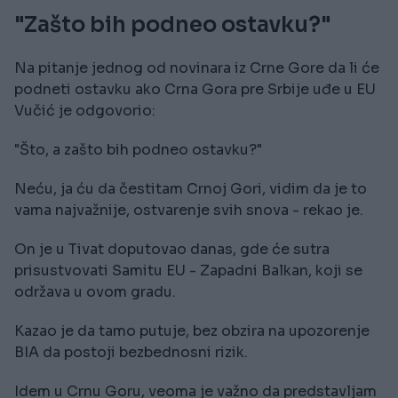
"Zašto bih podneo ostavku?"
Na pitanje jednog od novinara iz Crne Gore da li će
podneti ostavku ako Crna Gora pre Srbije uđe u EU
Vučić je odgovorio:
"Što, a zašto bih podneo ostavku?"
Neću, ja ću da čestitam Crnoj Gori, vidim da je to
vama najvažnije, ostvarenje svih snova - rekao je.
On je u Tivat doputovao danas, gde će sutra
prisustvovati Samitu EU - Zapadni Balkan, koji se
održava u ovom gradu.
Kazao je da tamo putuje, bez obzira na upozorenje
BIA da postoji bezbednosni rizik.
Idem u Crnu Goru, veoma je važno da predstavljam