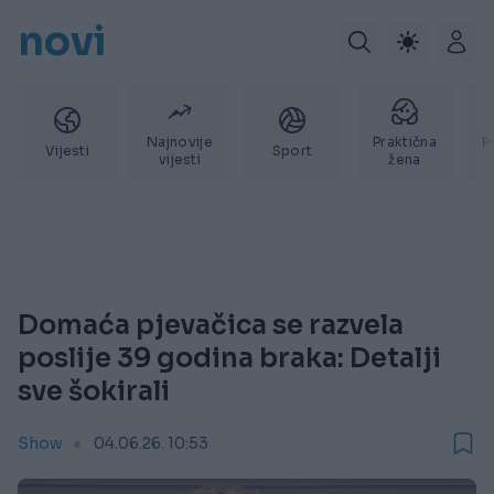
novi
Najnovije
Praktična
P
Vijesti
Sport
vijesti
žena
Domaća pjevačica se razvela
poslije 39 godina braka: Detalji
sve šokirali
Show
04.06.26. 10:53