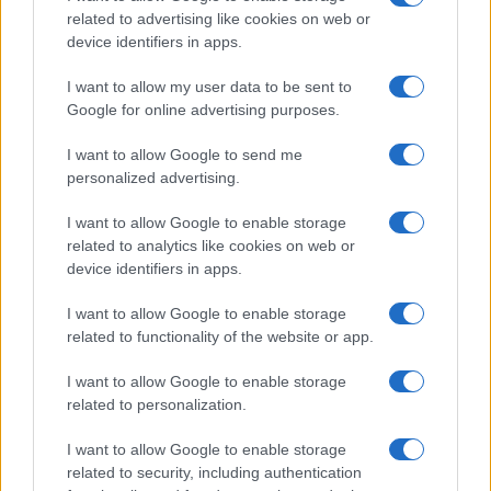
related to advertising like cookies on web or
Poslušala je njegov savjet, ali nije odustala od
device identifiers in apps.
muzike. Ubrzo je otvorila restoran u kojem je
povremeno nastupala i nastavila da njeguje kontakt
I want to allow my user data to be sent to
s publikom koja je godinama pratila njenu karijeru.
Google for online advertising purposes.
Iako je njihov brak završen nakon gotovo četiri
I want to allow Google to send me
decenije zajedničkog života, iza Gordane i
personalized advertising.
Radomira ostaju godine zajedničkih uspomena,
I want to allow Google to enable storage
porodica koju su zajedno izgradili i priča koja je
related to analytics like cookies on web or
dugo važila za jednu od najstabilnijih na domaćoj
device identifiers in apps.
estradi.
I want to allow Google to enable storage
related to functionality of the website or app.
I want to allow Google to enable storage
related to personalization.
I want to allow Google to enable storage
related to security, including authentication