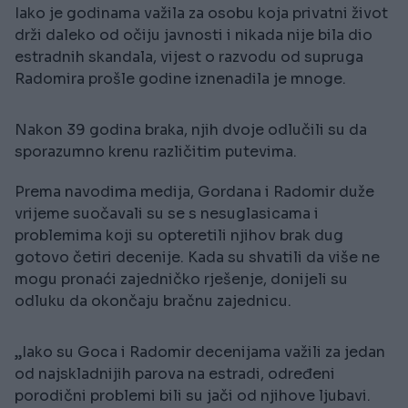
Iako je godinama važila za osobu koja privatni život
drži daleko od očiju javnosti i nikada nije bila dio
estradnih skandala, vijest o razvodu od supruga
Radomira prošle godine iznenadila je mnoge.
Nakon 39 godina braka, njih dvoje odlučili su da
sporazumno krenu različitim putevima.
Prema navodima medija, Gordana i Radomir duže
vrijeme suočavali su se s nesuglasicama i
problemima koji su opteretili njihov brak dug
gotovo četiri decenije. Kada su shvatili da više ne
mogu pronaći zajedničko rješenje, donijeli su
odluku da okončaju bračnu zajednicu.
„Iako su Goca i Radomir decenijama važili za jedan
od najskladnijih parova na estradi, određeni
porodični problemi bili su jači od njihove ljubavi.