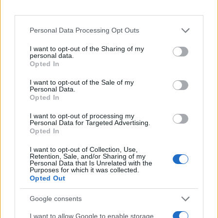
dvije kćerke, Mašu i Lanu, a porodica im je tokom
svih godina bila na prvom mjestu.
Personal Data Processing Opt Outs
Ljubav, porodica i zajednički život
U vrijeme kada je njihova ljubav bila na vrhuncu,
I want to opt-out of the Sharing of my
personal data.
zajedno su kupili stan i uredili ga prema vlastitim
Opted In
željama. Tokom godina prolazili su kroz brojne
izazove, ali su nastojali da ih rješavaju zajedno.
I want to opt-out of the Sale of my
Personal Data.
Opted In
Iako, prema riječima bliskih ljudi, nikada nije
direktno donosio odluke umjesto nje, Radomir je
I want to opt-out of processing my
Personal Data for Targeted Advertising.
bio osoba na koju je Gordana uvijek mogla da se
Opted In
osloni.
I want to opt-out of Collection, Use,
Retention, Sale, and/or Sharing of my
Kada su na estradnoj sceni veću pažnju počeli
Personal Data that Is Unrelated with the
Purposes for which it was collected.
dobijati neki manje zapaženi izvođači, a ona se
Opted Out
osjećala nepravedno zapostavljenom, upravo joj je
suprug savjetovao da se povuče iz javnosti i okrene
Google consents
drugim životnim planovima.
I want to allow Google to enable storage