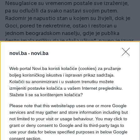
Nesuglasice su vremenom postale sve izraženije,
pa su odlučili da svako nastavi svojim putem.
Radomir je napustio stan u kojem su živjeli, dok je
Goci, pored te nekretnine, ostao i restoran u
jednom beogradskom naselju, gdje je publika
često imala priliku da je sluša uživo“, naveo je izvor
blizak paru.
novi.ba -
novi.ba
Godinama predmet nagađanja
Web portal Novi.ba koristi kolačiće (cookies) za pružanje
U estradnim krugovima gotovo dvije decenije
boljeg korisničkog iskustva i ispravan prikaz sadržaja.
kružile su priče da je upravo Gocin sada već bivši
Kolačići su anonimizirani i u svakom trenutku možete
suprug, za kojeg se udala 1986. godine, imao
izmijeniti postavke kolačića u vašem Internet pregledniku.
značajan uticaj na njenu odluku da se povuče sa
Slažete li se sa korištenjem kolačića?
scene u periodu najveće popularnosti.
Please note that this website/app uses one or more Google
services and may gather and store information including but
Međutim, pjevačica je takve tvrdnje uvijek odlučno
not limited to your visit or usage behaviour. You may click to
demantovala.
grant or deny consent to Google and its third-party tags to
use your data for below specified purposes in below Google
Ubrzo nakon vjenčanja, Gordana i Radomir dobili su
consent section.