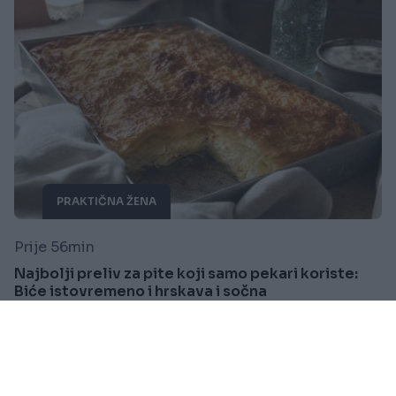
PRAKTIČNA ŽENA
Prije 56min
Najbolji preliv za pite koji samo pekari koriste:
Biće istovremeno i hrskava i sočna
Saznaj više