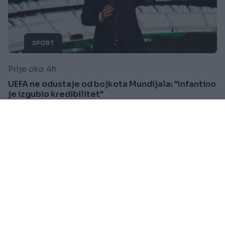
SPORT
Prije oko 4h
UEFA ne odustaje od bojkota Mundijala: "Infantino
je izgubio kredibilitet"
Saznaj više