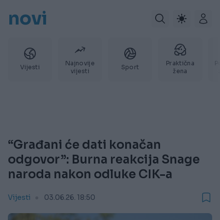
novi
Najnovije
Praktična
P
Vijesti
Sport
vijesti
žena
“Građani će dati konačan
odgovor”: Burna reakcija Snage
naroda nakon odluke CIK-a
Vijesti
03.06.26. 18:50