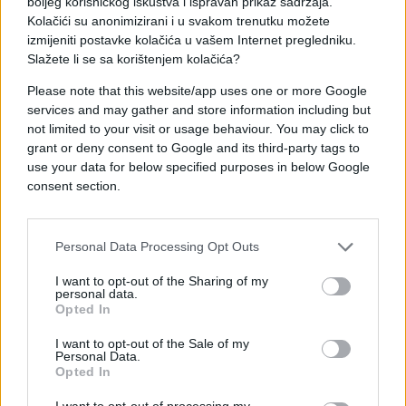
boljeg korisničkog iskustva i ispravan prikaz sadržaja.
institucionalnim putem.
Kolačići su anonimizirani i u svakom trenutku možete
izmijeniti postavke kolačića u vašem Internet pregledniku.
Na kraju ističu da će, kako navode, građani na
Slažete li se sa korištenjem kolačića?
izborima dati konačan odgovor na ovu situaciju.
Please note that this website/app uses one or more Google
services and may gather and store information including but
not limited to your visit or usage behaviour. You may click to
grant or deny consent to Google and its third-party tags to
use your data for below specified purposes in below Google
consent section.
#Ramo Isak
#politika
Personal Data Processing Opt Outs
I want to opt-out of the Sharing of my
personal data.
Opted In
I want to opt-out of the Sale of my
Personal Data.
Opted In
I want to opt-out of processing my