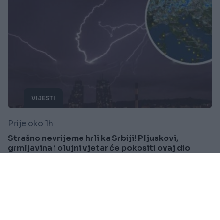
VIJESTI
Prije oko 1h
Strašno nevrijeme hrli ka Srbiji! Pljuskovi,
grmljavina i olujni vjetar će pokositi ovaj dio
Saznaj više