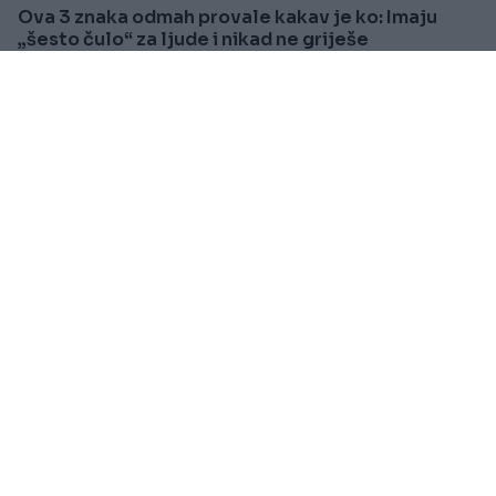
Ova 3 znaka odmah provale kakav je ko: Imaju
„šesto čulo“ za ljude i nikad ne griješe
Saznaj više
VIJESTI
Prije oko 1h