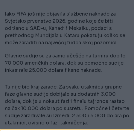
Iako FIFA još nije objavila službene naknade za
Svjetsko prvenstvo 2026. godine koje će biti
održano u SAD-u, Kanadi i Meksiku, podaci s
prethodnog Mundijala u Kataru pokazuju koliko se
može zaraditi na najvećoj fudbalskoj pozornici.
Glavne sudije su za samo učešće na turniru dobile
70.000 američkih dolara, dok su pomoćne sudije
inkasirale 25.000 dolara fiksne naknade.
Tu nije bio kraj zarade. Za svaku utakmicu grupne
faze glavne sudije dobijale su dodatnih 3.000
dolara, dok je u nokaut fazi i finalu taj iznos rastao
na čak 10.000 dolara po susretu. Pomoćne i četvrte
sudije zarađivale su između 2.500 i 5.000 dolara po
utakmici, ovisno o fazi takmičenja.