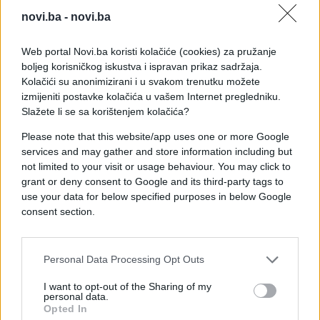
Kada se sve sabere, sudije koje su dijelile pravdu na
novi.ba -
novi.ba
većem broju utakmica, posebno u završnici turnira,
mogle su zaraditi i do 300.000 dolara. Pomoćne i
Web portal Novi.ba koristi kolačiće (cookies) za pružanje
četvrte sudije inkasirale su oko 150.000 dolara,
boljeg korisničkog iskustva i ispravan prikaz sadržaja.
dok su VAR sudije tokom prvenstva mogle zaraditi
Kolačići su anonimizirani i u svakom trenutku možete
približno 175.000 dolara.
izmijeniti postavke kolačića u vašem Internet pregledniku.
Slažete li se sa korištenjem kolačića?
Ostaje da se vidi hoće li FIFA dodatno povećati ove
Please note that this website/app uses one or more Google
iznose za Mundijal 2026. godine.
services and may gather and store information including but
not limited to your visit or usage behaviour. You may click to
grant or deny consent to Google and its third-party tags to
use your data for below specified purposes in below Google
consent section.
#evropsko prvenstvo
##fudbal
Personal Data Processing Opt Outs
I want to opt-out of the Sharing of my
personal data.
Opted In