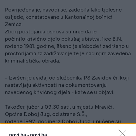
Povrijeđena je, navodi se, zadobila lake tjelesne
ozljede, konstatovane u Kantonalnoj bolnici
Zenica.
Zbog postojanja osnova sumnje da je
počinilo krivično djelo pokušaj ubistva, lice B.N.,
rođeno 1981. godine, lišeno je slobode i zadržano u
prostorijama za zadržavanje te je nad njim zavedena
kriminalistička obrada.
- Izvršen je uviđaj od službenika PS Zavidovići, koji
nastavljaju aktivnosti na dokumentovanju
navedenog krivičnog djela - kaže se u objavi.
Također, jučer u 09.30 sati, u mjestu Mravići,
Općina Doboj Jug, od strane Š.Š.,
rođene 1997. godine iz Doboj Juga, upućene su
prijetnje prema Š. M., rođenoj 1985. godine iz Doboj
novi.ba -
novi.ba