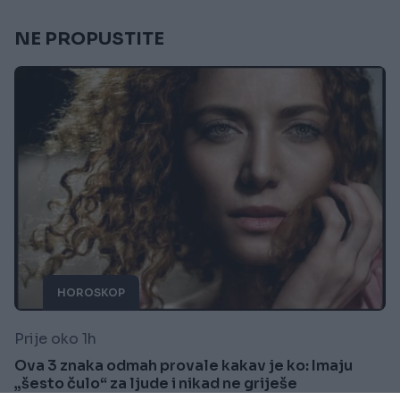
NE PROPUSTITE
HOROSKOP
Prije oko 1h
Ova 3 znaka odmah provale kakav je ko: Imaju
„šesto čulo“ za ljude i nikad ne griješe