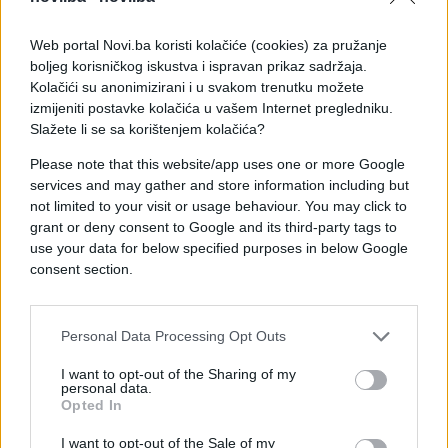
Juga.
- Zbog postojanja osnova sumnje da je
Web portal Novi.ba koristi kolačiće (cookies) za pružanje
boljeg korisničkog iskustva i ispravan prikaz sadržaja.
izvršila krivično djelo 'Ugrožavanje sigurnosti', Š.Š.
Kolačići su anonimizirani i u svakom trenutku možete
je lišena slobode i zadržana u prostorijama za
izmijeniti postavke kolačića u vašem Internet pregledniku.
zadržavanje te je nad njom zavedena kriminalistička
Slažete li se sa korištenjem kolačića?
obrada - naveli su iz MUP-a ZDK.
Please note that this website/app uses one or more Google
services and may gather and store information including but
not limited to your visit or usage behaviour. You may click to
grant or deny consent to Google and its third-party tags to
use your data for below specified purposes in below Google
consent section.
#Zavidovići
Personal Data Processing Opt Outs
I want to opt-out of the Sharing of my
personal data.
Opted In
I want to opt-out of the Sale of my