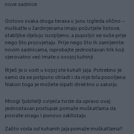
nove sadnice
Gotovo svaka druga terasa u junu izgleda slično –
muškatle u žardinjerama imaju požutjele listove,
stabljike djeluju iscrpljeno, a pupoljci se suše prije
nego što procvjetaju. Prije nego što ih zamijenite
novim sadnicama, isprobajte jednostavan trik koji
vjerovatno već imate u svojoj kuhinji.
Riječ je o vodi u kojoj ste kuhali jaja. Potrebno je
samo da se potpuno ohladi i da nije bila posoljena.
Nakon toga je možete sipati direktno u saksiju.
Mnogi ljubitelji cvijeća tvrde da upravo ovaj
jednostavan postupak pomaže muškatlama da
povrate snagu i ponovo zablistaju.
Zašto voda od kuhanih jaja pomaže muškatlama?