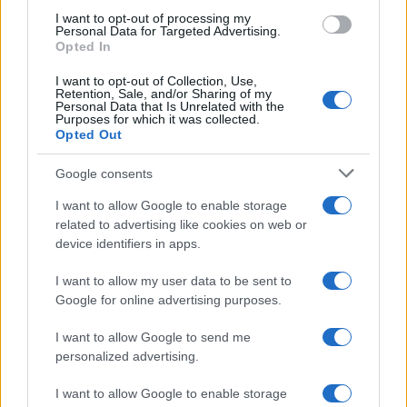
Ako je stabljika pri dnu potamnila, omekšala ili
I want to opt-out of processing my
Personal Data for Targeted Advertising.
pokazuje znakove truljenja, problem vjerovatno nije
Opted In
nedostatak hranjivih materija nego propadanje
I want to opt-out of Collection, Use,
korijena.
Retention, Sale, and/or Sharing of my
Personal Data that Is Unrelated with the
Purposes for which it was collected.
U takvim slučajevima voda od kuhanih jaja neće
Opted Out
moći spasiti biljku.
Google consents
Takođe, ovu vodu ne treba koristiti istovremeno sa
I want to allow Google to enable storage
komercijalnim đubrivima. Preporučuje se razmak od
related to advertising like cookies on web or
najmanje dvije sedmice između različitih tretmana.
device identifiers in apps.
Tajna najljepših balkona
I want to allow my user data to be sent to
Mnogi iskusni ljubitelji cvijeća koriste ono što bi
Google for online advertising purposes.
inače završilo u otpadu. Voda od kuhanih jaja, talog
kafe ili ohlađen čaj od kamilice često se koriste
I want to allow Google to send me
kao prirodna pomoć za biljke.
personalized advertising.
I want to allow Google to enable storage
Kalcij iz jaja, magnezij iz kafe i blaga svojstva