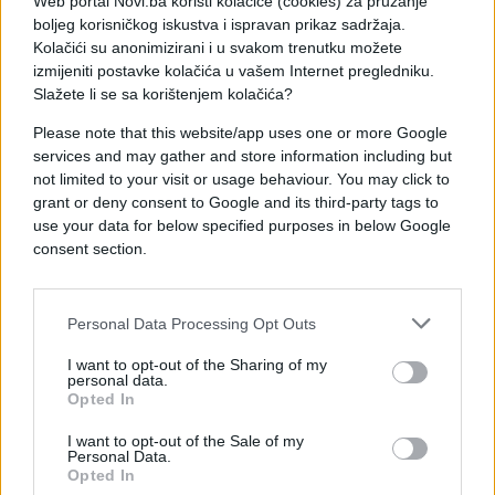
Web portal Novi.ba koristi kolačiće (cookies) za pružanje
Takođe, redovno uklanjajte požutjele listove i
boljeg korisničkog iskustva i ispravan prikaz sadržaja.
osušene pupoljke. Koristite makaze umjesto
Kolačići su anonimizirani i u svakom trenutku možete
čupanja rukom kako ne biste oštetili stabljiku.
izmijeniti postavke kolačića u vašem Internet pregledniku.
Slažete li se sa korištenjem kolačića?
Na taj način biljka će energiju usmjeriti na razvoj
Please note that this website/app uses one or more Google
novih listova i cvjetova.
services and may gather and store information including but
not limited to your visit or usage behaviour. You may click to
Da li trik djeluje na sve vrste muškatli?
grant or deny consent to Google and its third-party tags to
Najbolje rezultate obično daju klasične i viseće
use your data for below specified purposes in below Google
muškatle.
consent section.
Engleske muškatle sa krupnim cvjetovima često
traže dodatni izvor kalcija, pa neki uzgajivači
Personal Data Processing Opt Outs
preporučuju i sitno samljevene ljuske jaja koje se
I want to opt-out of the Sharing of my
lagano umiješaju u površinski sloj zemlje.
personal data.
Opted In
Kod njih se poboljšanje najčešće primijeti nakon
I want to opt-out of the Sale of my
nekoliko dana.
Personal Data.
Opted In
Kada ovaj trik neće pomoći?