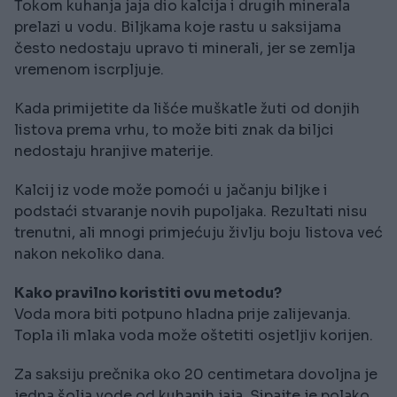
Tokom kuhanja jaja dio kalcija i drugih minerala
prelazi u vodu. Biljkama koje rastu u saksijama
često nedostaju upravo ti minerali, jer se zemlja
vremenom iscrpljuje.
Kada primijetite da lišće muškatle žuti od donjih
listova prema vrhu, to može biti znak da biljci
nedostaju hranjive materije.
Kalcij iz vode može pomoći u jačanju biljke i
podstaći stvaranje novih pupoljaka. Rezultati nisu
trenutni, ali mnogi primjećuju življu boju listova već
nakon nekoliko dana.
Kako pravilno koristiti ovu metodu?
Voda mora biti potpuno hladna prije zalijevanja.
Topla ili mlaka voda može oštetiti osjetljiv korijen.
Za saksiju prečnika oko 20 centimetara dovoljna je
jedna šolja vode od kuhanih jaja. Sipajte je polako