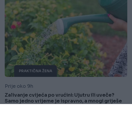
PRAKTIČNA ŽENA
Prije oko 9h
Zalivanje cvijeća po vrućini: Ujutru ili uveče?
Samo jedno vrijeme je ispravno, a mnogi griješe
Saznaj više