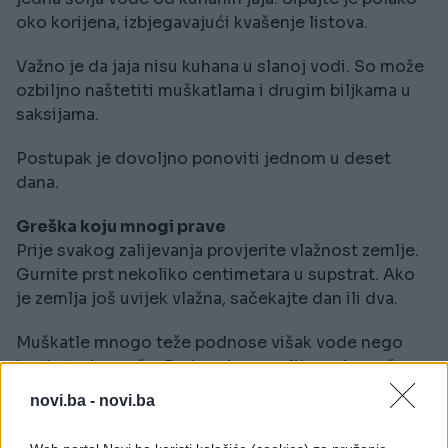
oko korijena, izbjegavajući kvašenje listova.
Važno je da jaja nisu kuhana u slanoj vodi. So može
ozbiljno naštetiti muškatlama i drugim biljkama u
saksijama.
Postupak je dovoljno ponoviti jednom u deset
dana.
Greška koju mnogi prave
Prije svakog zalijevanja provjerite vlažnost zemlje.
Gurnite prst nekoliko centimetara u supstrat. Ako
je zemlja još uvijek vlažna, sačekajte dan ili dva.
Muškatle mnogo teže podnose višak vode nego
kratkotrajnu sušu. Prekomjerno zalijevanje može
dovesti do truljenja korijena, naročito tokom toplih
novi.ba -
novi.ba
ljetnih dana.