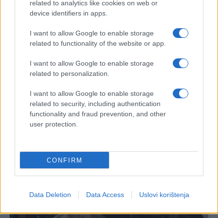
related to analytics like cookies on web or
kamilice mogu doprinijeti boljem rastu i cvjetanju
device identifiers in apps.
biljaka tokom cijele sezone.
I want to allow Google to enable storage
Ipak, treba imati na umu da uspjeh najviše zavisi od
related to functionality of the website or app.
pravilnog zalijevanja, dovoljno svjetlosti i
kvalitetne zemlje u kojoj biljka raste.
I want to allow Google to enable storage
related to personalization.
I want to allow Google to enable storage
related to security, including authentication
functionality and fraud prevention, and other
user protection.
#muškatle
CONFIRM
Data Deletion
Data Access
Uslovi korištenja