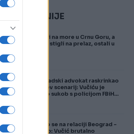
NAJČITANIJE
1
Krenuli na more u Crnu Goru, a
kad su stigli na prelaz, ostali u
šoku!
2
Beogradski advokat raskrinkao
Vučićev scenarij: Vučiću je
trebao sukob s policijom FBiH...
Usijalo se na relaciji Beograd -
Zagreb: Vučić brutalno