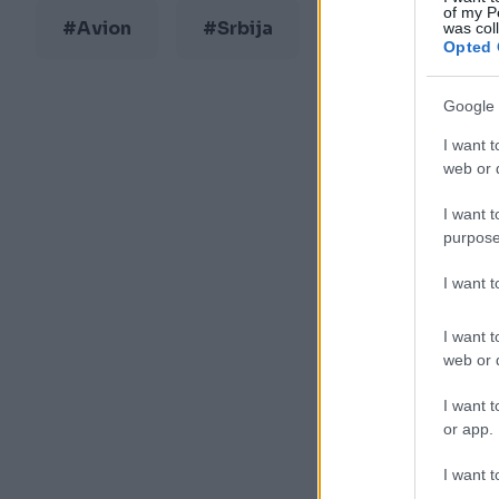
of my P
#Avion
#Srbija
was col
Opted 
Google 
I want t
web or d
I want t
purpose
I want 
I want t
web or d
I want t
or app.
I want t