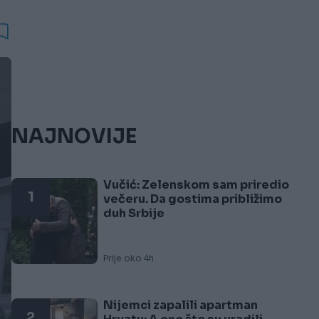
NAJNOVIJE
Vučić: Zelenskom sam priredio
1
večeru. Da gostima približimo
duh Srbije
Prije oko 4h
Nijemci zapalili apartman
2