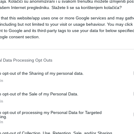
aja. Kolačići su anonimizirani i u svakom trenutku možete izmijeniti po
n i stavljen pod kontrolu čarter let na relaciji
ašem Internet pregledniku. Slažete li se sa korištenjem kolačića?
publike Srbije jutros doputovalo u Crnu Goru",
 that this website/app uses one or more Google services and may gath
čke Vijesti.
including but not limited to your visit or usage behaviour. You may click 
 to Google and its third-party tags to use your data for below specifi
ogle consent section.
a osnova njihovog dolaska i boravka, te će u skla
i radnje, kao i restriktivne mjere ukoliko za to
g.
l Data Processing Opt Outs
di sprovođenja detaljnih provjera osoba koje su
o opt-out of the Sharing of my personal data.
, imajući u vidu pojačane bezbjednosne mjere uo
In
ost će biti blagovremeno obaviještena o daljim
o opt-out of the Sale of my Personal Data.
nju policije.
In
to opt-out of processing my Personal Data for Targeted
ing.
In
o opt-out of Collection, Use, Retention, Sale, and/or Sharing