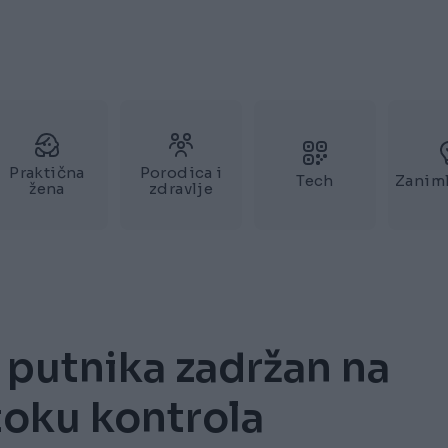
Praktična
Porodica i
Tech
Zaniml
žena
zdravlje
0 putnika zadržan na
toku kontrola