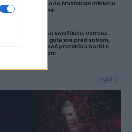
3
odgovorio hrvatskom ministru
odbrane
4
Drama u komšiluku: Vatrena
stihija guta sve pred sobom,
cijela noć protekla u borbi s
požarom