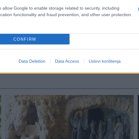
o allow Google to enable storage related to security, including
cation functionality and fraud prevention, and other user protection.
CONFIRM
Data Deletion
Data Access
Uslovi korištenja