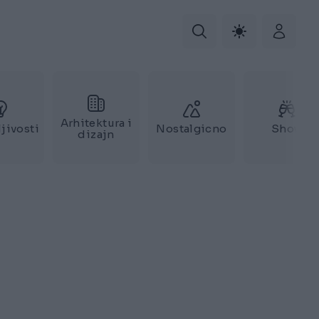
Arhitektura i
jivosti
Nostalgicno
Show
dizajn