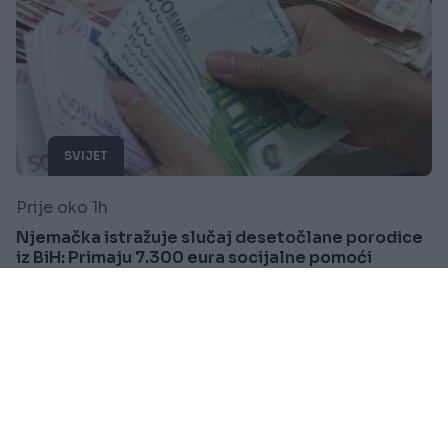
SVIJET
Prije oko 1h
Njemačka istražuje slučaj desetočlane porodice
iz BiH: Primaju 7.300 eura socijalne pomoći
mjesečno
Saznaj više