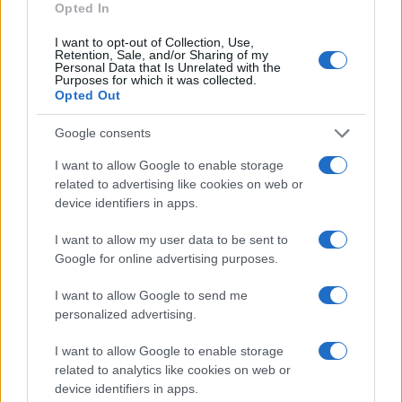
Opted In
Podsjetimo, Trumpu je prošle godine
dijagnosticirana kronična venska insuficijencija,
I want to opt-out of Collection, Use,
stanje koje je često kod starijih osoba i koje
Retention, Sale, and/or Sharing of my
Personal Data that Is Unrelated with the
otežava povrat krvi iz nogu prema srcu. Posljednjih
Purposes for which it was collected.
Opted Out
mjeseci više su puta zabilježene i modrice na
njegovim rukama, za koje je Bijela kuća tvrdila da su
Google consents
posljedica svakodnevnog uzimanja aspirina i
brojnih rukovanja, piše Mirror.
I want to allow Google to enable storage
related to advertising like cookies on web or
Prema službenim podacima, Trump svakodnevno
device identifiers in apps.
uzima 325 miligrama aspirina radi prevencije
I want to allow my user data to be sent to
srčanih bolesti. Sam predsjednik ranije je izjavio da
Google for online advertising purposes.
upravo ta terapija uzrokuje pojavu modrica.
I want to allow Google to send me
Iako Bijela kuća tvrdi da nema razloga za
personalized advertising.
zabrinutost, Trumpovo višednevno izbivanje iz
javnosti ponovno je otvorilo pitanja o njegovu
I want to allow Google to enable storage
related to analytics like cookies on web or
zdravstvenom stanju, osobito u trenutku kada se
device identifiers in apps.
približava 80. rođendanu, piše Dnevnik.hr.