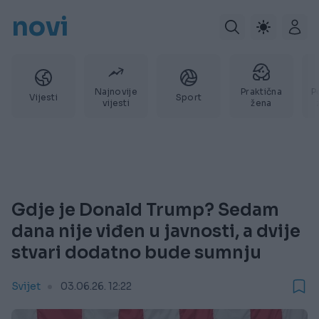
novi
Najnovije
Praktična
P
Vijesti
Sport
vijesti
žena
Gdje je Donald Trump? Sedam
dana nije viđen u javnosti, a dvije
stvari dodatno bude sumnju
Svijet
03.06.26. 12:22