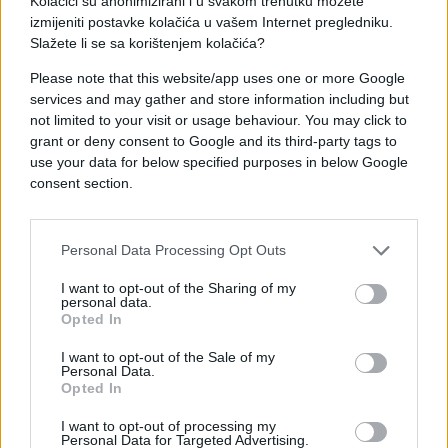
Kolačići su anonimizirani i u svakom trenutku možete
izmijeniti postavke kolačića u vašem Internet pregledniku.
"Obično ne radimo novo snimanje šest mjeseci
Slažete li se sa korištenjem kolačića?
nakon prethodnog, osim ako postoji zabrinutost
Please note that this website/app uses one or more Google
zbog ranijih nalaza. Što je potaknulo ponovljeni
services and may gather and store information including but
CT?" upitao je Reiner.
not limited to your visit or usage behaviour. You may click to
grant or deny consent to Google and its third-party tags to
Trump je najstarija osoba koja je preuzela
use your data for below specified purposes in below Google
predsjedničku dužnost u povijesti Sjedinjenih
consent section.
Država. Unatoč nagađanjima, Bijela kuća nastavlja
odbacivati bilo kakve sumnje u njegovo
Personal Data Processing Opt Outs
zdravstveno stanje.
I want to opt-out of the Sharing of my
personal data.
Opted In
"Predsjednik Trump je najoštriji i najpristupačniji
predsjednik u američkoj povijesti, koji neumorno
I want to opt-out of the Sale of my
radi na ispunjavanju svojih obećanja. I dalje je
Personal Data.
Opted In
izvrsnog zdravlja", poručio je glasnogovornik Bijele
kuće Davis Ingle.
I want to opt-out of processing my
Personal Data for Targeted Advertising.