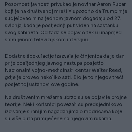
Pozornost javnosti privukao je novinar Aaron Rupar
koji je na društvenoj mreži X upozorio da Trump nije
sudjelovao ni na jednom javnom događaju od 27.
svibnja, kada je posljednji put viđen na sastanku
svog kabineta. Od tada se pojavio tek u unaprijed
snimljenom televizijskom intervjuu.
Dodatne špekulacije izazvala je činjenica da je dan
prije posljednjeg javnog nastupa posjetio
Nacionalni vojno-medicinski centar Walter Reed,
gdje je proveo nekoliko sati. Bio je to njegov treći
posjet toj ustanovi ove godine.
Na društvenim mrežama ubrzo su se pojavile brojne
teorije. Neki korisnici povezali su predsjednikovo
izbivanje s ranijim nagađanjima o modricama koje
su više puta primijećene na njegovim rukama.