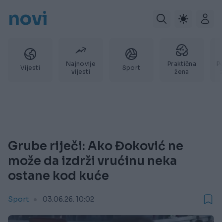
novi
Najnovije
Praktična
P
Vijesti
Sport
vijesti
žena
Grube riječi: Ako Đoković ne
može da izdrži vrućinu neka
ostane kod kuće
Sport
03.06.26. 10:02