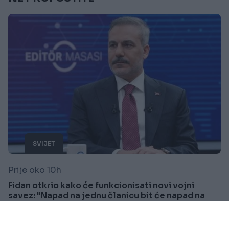
SVIJET
Prije oko 10h
Fidan otkrio kako će funkcionisati novi vojni
savez: "Napad na jednu članicu bit će napad na
sve"
Saznaj više