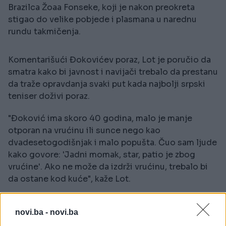
Brazilca Žoaa Fonseke, koji je nakon preokreta
stigao do velike pobjede i plasmana u narednu
rundu takmičenja.
Komentarišući Đokovićev poraz, Lot je poručio da
smatra kako bi javnost i navijači trebalo da prestanu
da traže opravdanja svaki put kada najbolji srpski
teniser doživi poraz.
"Đoković ima skoro 40 godina, malo je manje
otporan na vrućinu ili sunce nego kao
dvadesetogodišnjak i malo popušta. Čuo sam ljude
kako govore: 'Jadni momak, star, patio je zbog
vrućine'. Ako ne može da izdrži vrućinu, trebalo bi
da ostane kod kuće", kaže Lot.
Ipak, vjeruje da Novak može do titule na
novi.ba -
novi.ba
Vimbldonu.