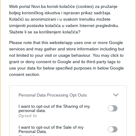
Web portal Novi.ba koristi kolačiće (cookies) za pružanje
"Izgubio je od Fonseke, koji je bio odličan. Ljudi
boljeg korisničkog iskustva i ispravan prikaz sadržaja.
stalno traže izgovore za njega, ali ovaj momak je
Kolačići su anonimizirani i u svakom trenutku možete
fantastičan. Još uvijek može da osvoji grend slem,
izmijeniti postavke kolačića u vašem Internet pregledniku.
poput Vimbldona, jer će uslovi biti brži", istakao je
Slažete li se sa korištenjem kolačića?
on.
Please note that this website/app uses one or more Google
services and may gather and store information including but
not limited to your visit or usage behaviour. You may click to
grant or deny consent to Google and its third-party tags to
use your data for below specified purposes in below Google
consent section.
#novak djokovic
Personal Data Processing Opt Outs
I want to opt-out of the Sharing of my
personal data.
Opted In
I want to opt-out of the Sale of my
Personal Data.