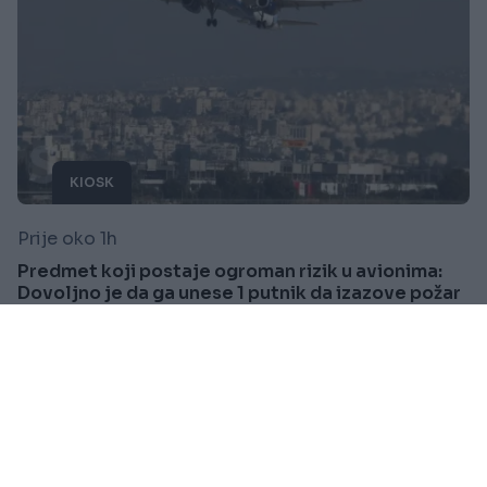
KIOSK
Prije oko 1h
Predmet koji postaje ogroman rizik u avionima:
Dovoljno je da ga unese 1 putnik da izazove požar
Saznaj više