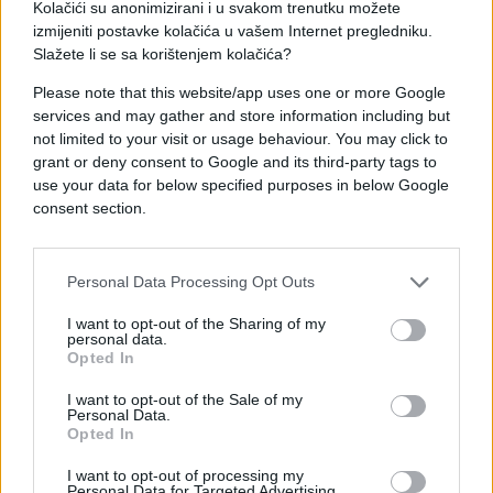
Kolačići su anonimizirani i u svakom trenutku možete
razmisliti o jednostavnijoj, jeftinijoj i ekološki
izmijeniti postavke kolačića u vašem Internet pregledniku.
prihvatljivijoj alternativi – alkoholnom octu. Iako ga
Slažete li se sa korištenjem kolačića?
većina nas ima u kuhinji, njegova moć u čišćenju
kućanstva često je podcijenjena.
Kako piše This
Please note that this website/app uses one or more Google
Old House, octena kiselina, glavni sastojak octa,
services and may gather and store information including but
not limited to your visit or usage behaviour. You may click to
izvanredno je učinkovita u razgradnji mineralnih
grant or deny consent to Google and its third-party tags to
naslaga poput kamenca i hrđe.
Djeluje tako što
use your data for below specified purposes in below Google
otapa kalcij i druge minerale, pretvarajući tvrde
consent section.
naslage u tvari koje se lako mogu isprati vodom.
Istovremeno, ocat je prirodni dezinficijens koji
ubija bakterije i plijesan, čime neutralizira sam izvor
Personal Data Processing Opt Outs
neugodnih mirisa, umjesto da ih samo prikriva. Za
I want to opt-out of the Sharing of my
razliku od izbjeljivača, ocat neće oštetiti osjetljive
personal data.
gumene i plastične dijelove unutar vodokotlića,
Opted In
što ga čini sigurnim rješenjem za dugoročno
I want to opt-out of the Sale of my
održavanje, prenosi Vecernji.hr.
Personal Data.
Opted In
I want to opt-out of processing my
Personal Data for Targeted Advertising.