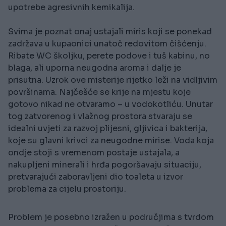
upotrebe agresivnih kemikalija.
Svima je poznat onaj ustajali miris koji se ponekad
zadržava u kupaonici unatoč redovitom čišćenju.
Ribate WC školjku, perete podove i tuš kabinu, no
blaga, ali uporna neugodna aroma i dalje je
prisutna. Uzrok ove misterije rijetko leži na vidljivim
površinama. Najčešće se krije na mjestu koje
gotovo nikad ne otvaramo – u vodokotliću. Unutar
tog zatvorenog i vlažnog prostora stvaraju se
idealni uvjeti za razvoj plijesni, gljivica i bakterija,
koje su glavni krivci za neugodne mirise. Voda koja
ondje stoji s vremenom postaje ustajala, a
nakupljeni minerali i hrđa pogoršavaju situaciju,
pretvarajući zaboravljeni dio toaleta u izvor
problema za cijelu prostoriju.
Problem je posebno izražen u područjima s tvrdom