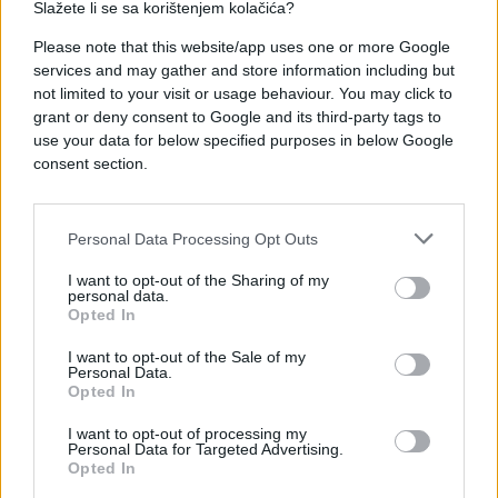
Slažete li se sa korištenjem kolačića?
mogu upućivati na anafilaktičku reakciju. U takvim
situacijama potrebno je odmah potražiti hitnu
Please note that this website/app uses one or more Google
medicinsku pomoć jer anafilaksija može biti
services and may gather and store information including but
životno ugrožavajuće stanje. Osobama koje znaju
not limited to your visit or usage behaviour. You may click to
da su alergične liječnici često preporučuju nošenje
grant or deny consent to Google and its third-party tags to
use your data for below specified purposes in below Google
adrenalinskog autoinjektora kako bi mogli odmah
consent section.
reagirati.
Kako bi smanjili rizik od uboda, stručnjaci savjetuju
Personal Data Processing Opt Outs
izbjegavanje naglih pokreta i mahanja rukama u
I want to opt-out of the Sharing of my
blizini osa i stršljena te preporučuju da pokrijete
personal data.
hranu i slatka pića kada boravite na otvorenom. Iako
Opted In
većina uboda prolazi bez ozbiljnijih posljedica,
I want to opt-out of the Sale of my
pravovremena reakcija i prepoznavanje opasnih
Personal Data.
simptoma mogu biti presudni za očuvanje zdravlja.
Opted In
I want to opt-out of processing my
Personal Data for Targeted Advertising.
Opted In