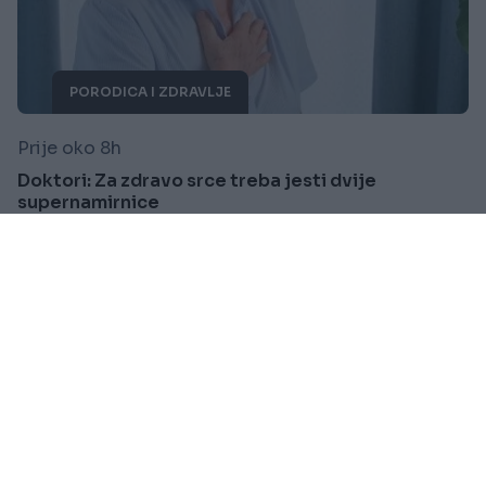
PORODICA I ZDRAVLJE
Prije oko 8h
Doktori: Za zdravo srce treba jesti dvije
supernamirnice
Saznaj više