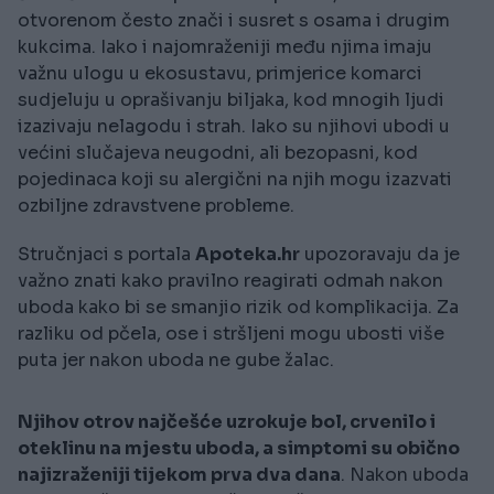
otvorenom često znači i susret s osama i drugim
kukcima. Iako i najomraženiji među njima imaju
važnu ulogu u ekosustavu, primjerice komarci
sudjeluju u oprašivanju biljaka, kod mnogih ljudi
izazivaju nelagodu i strah. Iako su njihovi ubodi u
većini slučajeva neugodni, ali bezopasni, kod
pojedinaca koji su alergični na njih mogu izazvati
ozbiljne zdravstvene probleme.
Stručnjaci s portala
Apoteka.hr
upozoravaju da je
važno znati kako pravilno reagirati odmah nakon
uboda kako bi se smanjio rizik od komplikacija. Za
razliku od pčela, ose i stršljeni mogu ubosti više
puta jer nakon uboda ne gube žalac.
Njihov otrov najčešće uzrokuje bol, crvenilo i
oteklinu na mjestu uboda, a simptomi su obično
najizraženiji tijekom prva dva dana
. Nakon uboda