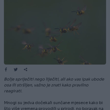
Bolje spriječiti nego liječiti, ali ako vas ipak ubode
osa ili stršljen, važno je znati kako pravilno
reagirati.
Mnogi su jedva dočekali sunčane mjesece kako bi
što više vremena provodili u prirodi, no boravak na