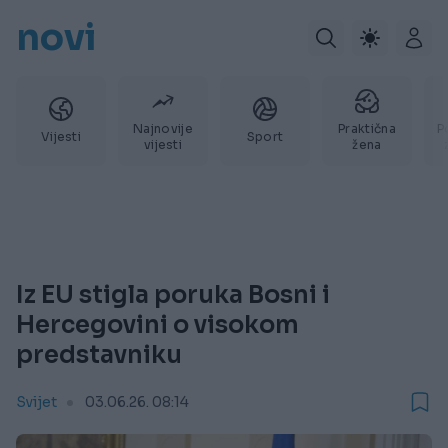
novi
Najnovije
Praktična
P
Vijesti
Sport
vijesti
žena
Iz EU stigla poruka Bosni i
Hercegovini o visokom
predstavniku
Svijet
03.06.26. 08:14