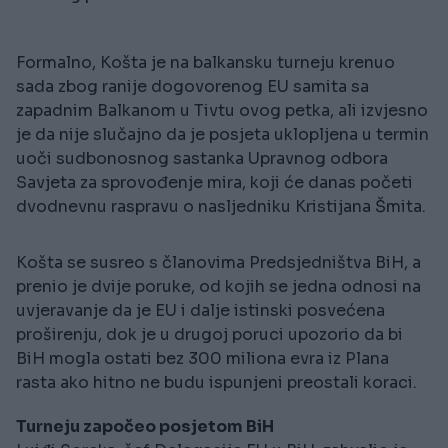
Formalno, Košta je na balkansku turneju krenuo
sada zbog ranije dogovorenog EU samita sa
zapadnim Balkanom u Tivtu ovog petka, ali izvjesno
je da nije slučajno da je posjeta uklopljena u termin
uoči sudbonosnog sastanka Upravnog odbora
Savjeta za sprovođenje mira, koji će danas početi
dvodnevnu raspravu o nasljedniku Kristijana Šmita.
Košta se susreo s članovima Predsjedništva BiH, a
prenio je dvije poruke, od kojih se jedna odnosi na
uvjeravanje da je EU i dalje istinski posvećena
proširenju, dok je u drugoj poruci upozorio da bi
BiH mogla ostati bez 300 miliona evra iz Plana
rasta ako hitno ne budu ispunjeni preostali koraci.
Turneju započeo posjetom BiH