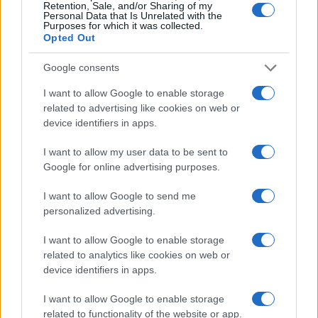
visokom predstavniku dobra ilustracija za to.
Retention, Sale, and/or Sharing of my
Personal Data that Is Unrelated with the
Purposes for which it was collected.
"U ovom trenutku teško je razlučiti šta su tačno ti
Opted Out
prioriteti. Da li je to izbor kandidata koji odgovara
Google consents
većem dijelu Evrope, ili definisanje okvira mandata
- u smislu vremenskog korišćenja bonskih
I want to allow Google to enable storage
ovlaštenja i budućnosti samog ureda - teško je
related to advertising like cookies on web or
reći", smatra on.
device identifiers in apps.
Kada je riječ o evropskom putu BiH, Ćerimagić
I want to allow my user data to be sent to
Google for online advertising purposes.
smatra da je on očigledno u zastoju.
I want to allow Google to send me
"Sve to se dešava u trenutku kada priča o
personalized advertising.
budućnosti EU i procesu evropskih integracija
zvuči prilično isprazno - ne samo među političarima
I want to allow Google to enable storage
u BiH, već i među građanima BiH", naglašava on.
related to analytics like cookies on web or
device identifiers in apps.
I want to allow Google to enable storage
related to functionality of the website or app.