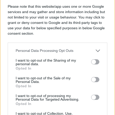
Upravnom odboru Savjeta za implementaciju mira.
Please note that this website/app uses one or more Google
SAD, prema svojim javnim izjavama,
dolaze sa
services and may gather and store information including but
ciljem da Upravni odbor izabere novog visokog
not limited to your visit or usage behaviour. You may click to
predstavnika koji bi preuzeo dužnost krajem
grant or deny consent to Google and its third-party tags to
juna",
smatra Ćerimagić. Prema njegovom
use your data for below specified purposes in below Google
mišljenju, postavlja se pitanje zbog nesuglasica
consent section.
unutar Evrope, ali i između Evrope i Amerike, da li
će, odnosno u kojoj mjeri će SAD uspjeti da
insistiraju i izdejstvuju da novi visoki predstavnik
Personal Data Processing Opt Outs
bude i izabran.
I want to opt-out of the Sharing of my
personal data.
I "
Nezavisne
" su proteklih dana pisale da postoji
Opted In
realna šansa da ne dođe do izbora novog visokog
I want to opt-out of the Sale of my
predstavnika, upravo zbog razlika u pogledima
Personal Data.
Opted In
između članica PIC-a ko bi to mogao biti.
I want to opt-out of processing my
Kada je riječ generalno o politici EU prema BiH,
Personal Data for Targeted Advertising.
Opted In
Ćerimagić smatra da se EU muči s definisanjem
svojih spoljnopolitičkih prioriteta, a da je priča o
I want to opt-out of Collection, Use,