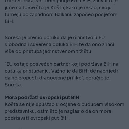
Luiđi Soreka, šef Delegacije EU u BiH, zahvalio je
juče na tome što je Košta, kako je rekao, svoju
turneju po zapadnom Balkanu započeo posjetom
BiH.
Soreka je prenio poruku da je članstvo u EU
slobodna i suverena odluka BiH te da ono znači
više od pristupa jedinstvenom tržištu.
"EU ostaje posvećen partner koji podržava BiH na
putu ka pristupanju. Važno je da BiH ide naprijed i
da ne propusti dragocjene prilike", poručio je
Soreka.
Mora podržati evropski put BiH
Košta se nije upuštao u ocjene o budućem visokom
predstavniku, osim što je naglasio da on mora
podržavati evropski put BiH.