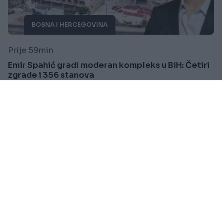
BOSNA I HERCEGOVINA
Prije 59min
Emir Spahić gradi moderan kompleks u BiH: Četiri
zgrade i 356 stanova
Saznaj više