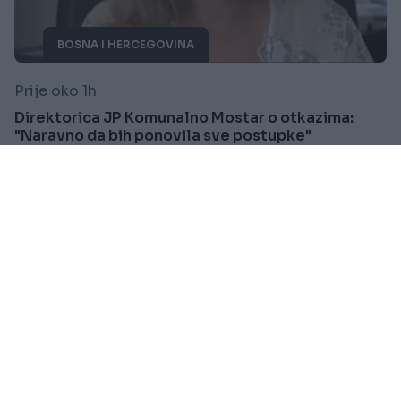
BOSNA I HERCEGOVINA
Prije oko 1h
Direktorica JP Komunalno Mostar o otkazima:
"Naravno da bih ponovila sve postupke"
Saznaj više