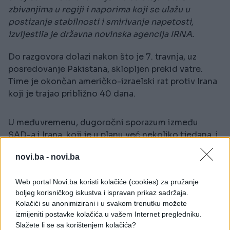
zbivanjima u regiji i naporima koji se ulažu u
postizanje stabilnosti i smirivanje napetosti,
izvijestila je državna novinska agencija IRNA.
Do razgovora dolazi nakon što je 7. travnja, uz
posredovanje Pakistana, sklopljen prekid vatre.
Time je okončan američko-izraelski rat protiv Irana
koji je trajao približno 40 dana.
U međuvremenu, dugoročni sporazum između
SAD-a i Irana, koji je u planu već nekoliko tjedana, i
dalje je na čekanju. Čini se da su pregovori
novi.ba -
novi.ba
zaustavljeni zbog neriješenih pitanja vezanih uz
Hormuški tjesnac i izraelske agresije u Libanonu.
Web portal Novi.ba koristi kolačiće (cookies) za pružanje
boljeg korisničkog iskustva i ispravan prikaz sadržaja.
Kolačići su anonimizirani i u svakom trenutku možete
izmijeniti postavke kolačića u vašem Internet pregledniku.
Slažete li se sa korištenjem kolačića?