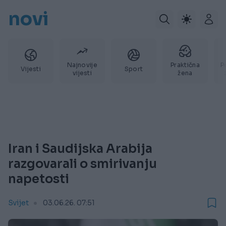
novi
Najnovije
Praktična
P
Vijesti
Sport
vijesti
žena
Iran i Saudijska Arabija
razgovarali o smirivanju
napetosti
Svijet
03.06.26. 07:51