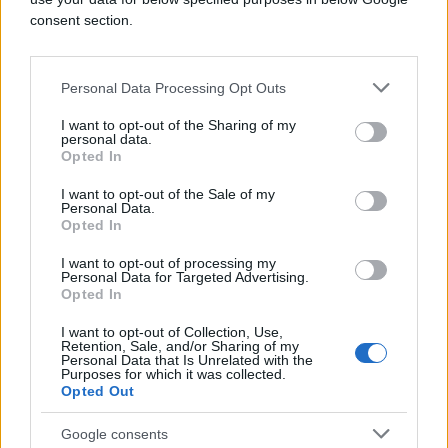
zbog povrede ukrštenih ligamenata bio van terena.
consent section.
Iako se uspješno oporavio od te teške povrede,
novi problemi sa zadnjom ložom primoraće ga da
Personal Data Processing Opt Outs
propusti duel protiv Bosne i Hercegovine, a vrlo
vjerovatno i još neke utakmice na prvenstvu,
I want to opt-out of the Sharing of my
personal data.
prenosi tportal.
Opted In
I want to opt-out of the Sale of my
Personal Data.
Opted In
I want to opt-out of processing my
Personal Data for Targeted Advertising.
#Mundijal
Opted In
I want to opt-out of Collection, Use,
Retention, Sale, and/or Sharing of my
Personal Data that Is Unrelated with the
Purposes for which it was collected.
Opted Out
Google consents