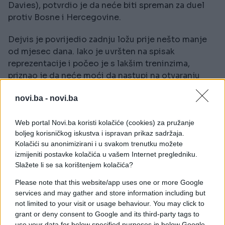
Davies), potvrdio je da neće biti spreman za duel
protiv Bosne i Hercegovine.
Dejvis je povrijedio zadnju ložu prije nešto manje
od mjesec dana. Iako je uvršten na spisak
reprezentacije i počeo je s lakšim treninzima,
priznao je da neće moći da nastupi na otvaranju
turnira.
novi.ba -
novi.ba
„Prva utakmica turnira neće biti moguća, ali
vidjećemo šta će biti u drugoj, trećoj, možda ako
Web portal Novi.ba koristi kolačiće (cookies) za pružanje
prođemo grupnu fazu. Sve zavisi od moje
boljeg korisničkog iskustva i ispravan prikaz sadržaja.
Kolačići su anonimizirani i u svakom trenutku možete
rehabilitacije, kako će moje tijelo reagovati na
izmijeniti postavke kolačića u vašem Internet pregledniku.
liječenje i koliko brzo mogu da se oporavim“, rekao
Slažete li se sa korištenjem kolačića?
je Dejvis.
Please note that this website/app uses one or more Google
Kanada bez ključnog igrača
services and may gather and store information including but
Dejvis je posljednji meč za reprezentaciju Kanade
not limited to your visit or usage behaviour. You may click to
grant or deny consent to Google and its third-party tags to
odigrao prije više od godinu dana, nakon čega je
use your data for below specified purposes in below Google