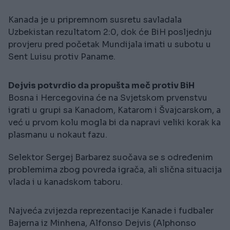
Kanada je u pripremnom susretu savladala
Uzbekistan rezultatom 2:0, dok će BiH posljednju
provjeru pred početak Mundijala imati u subotu u
Sent Luisu protiv Paname.
Dejvis potvrdio da propušta meč protiv BiH
Bosna i Hercegovina će na Svjetskom prvenstvu
igrati u grupi sa Kanadom, Katarom i Švajcarskom, a
već u prvom kolu mogla bi da napravi veliki korak ka
plasmanu u nokaut fazu.
Selektor Sergej Barbarez suočava se s određenim
problemima zbog povreda igrača, ali slična situacija
vlada i u kanadskom taboru.
Najveća zvijezda reprezentacije Kanade i fudbaler
Bajerna iz Minhena, Alfonso Dejvis (Alphonso