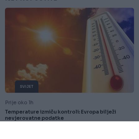
SVIJET
Prije oko 1h
Temperature izmiču kontroli: Evropa bilježi
nevjerovatne podatke
Saznaj više