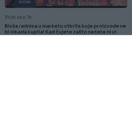
KIOSK
Prije oko 1h
Bivša radnica u marketu otkrila koje proizvode ne
bi nikada kupila! Kad čujete zašto nećete ni vi
Saznaj više