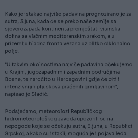
Kako je istakao najviše padavina prognozirano je za
sutra, 3.juna, kada će se preko naše zemlje sa
sjeverozapada kontinenta premještati visinska
dolina sa vlažnim mediteranskim zrakom, a u
prizemlju hladna fronta vezana uz plitko ciklonalno
polje.
"U takvim okolnostima najviše padavina očekujemo
u Krajini, jugozapadnim i zapadnim područjima
Bosne, te naročito u Hercegovini gdje će biti i
intenzivnijih pljuskova praćenih grmljavinom",
napisao je Sladić.
Podsjećamo, meteorolozi Republičkog
hidrometeorološkog zavoda upozorili su na
nepogode koje se očekuju sutra, 3.juna, u Republici
Srpskoj, a kako su istakli, moguća je i pojava leda.