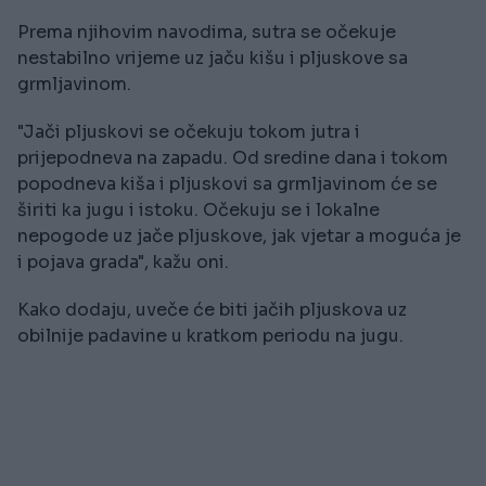
Prema njihovim navodima, sutra se očekuje
nestabilno vrijeme uz jaču kišu i pljuskove sa
grmljavinom.
"Jači pljuskovi se očekuju tokom jutra i
prijepodneva na zapadu. Od sredine dana i tokom
popodneva kiša i pljuskovi sa grmljavinom će se
širiti ka jugu i istoku. Očekuju se i lokalne
nepogode uz jače pljuskove, jak vjetar a moguća je
i pojava grada", kažu oni.
Kako dodaju, uveče će biti jačih pljuskova uz
obilnije padavine u kratkom periodu na jugu.