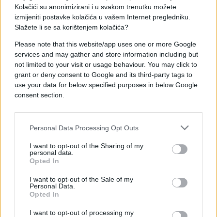
u Bugarskoj – 6,3 posto, zatim u Litvaniji 5,1 posto
Kolačići su anonimizirani i u svakom trenutku možete
te u Grčkoj 5 posto.
izmijeniti postavke kolačića u vašem Internet pregledniku.
Slažete li se sa korištenjem kolačića?
Please note that this website/app uses one or more Google
services and may gather and store information including but
not limited to your visit or usage behaviour. You may click to
grant or deny consent to Google and its third-party tags to
#inflacija
#Hrvatska
use your data for below specified purposes in below Google
consent section.
#evropa
Personal Data Processing Opt Outs
I want to opt-out of the Sharing of my
personal data.
Opted In
I want to opt-out of the Sale of my
Personal Data.
Opted In
I want to opt-out of processing my