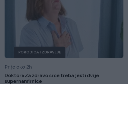
PORODICA I ZDRAVLJE
Prije oko 2h
Doktori: Za zdravo srce treba jesti dvije
supernamirnice
Saznaj više