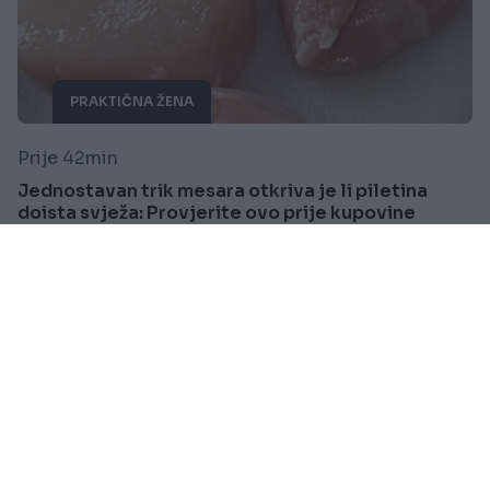
PRAKTIČNA ŽENA
Prije 42min
Jednostavan trik mesara otkriva je li piletina
doista svježa: Provjerite ovo prije kupovine
Saznaj više