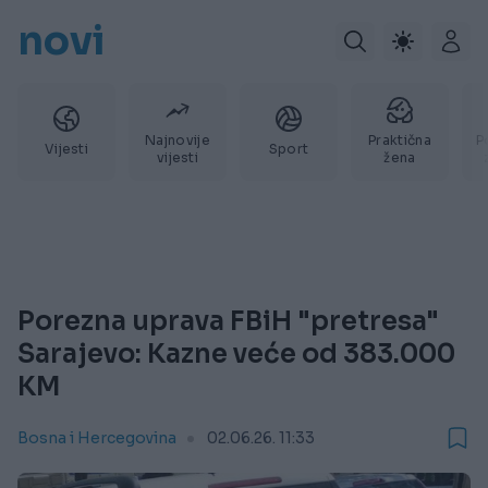
novi
Najnovije
Praktična
P
Vijesti
Sport
vijesti
žena
Porezna uprava FBiH "pretresa"
Sarajevo: Kazne veće od 383.000
KM
Bosna i Hercegovina
02.06.26. 11:33