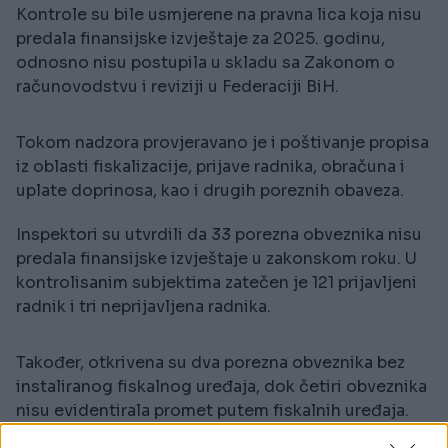
Kontrole su bile usmjerene na pravna lica koja nisu
predala finansijske izvještaje za 2025. godinu,
odnosno nisu postupila u skladu sa Zakonom o
računovodstvu i reviziji u Federaciji BiH.
Tokom nadzora provjeravano je i poštivanje propisa
iz oblasti fiskalizacije, prijave radnika, obračuna i
uplate doprinosa, kao i drugih poreznih obaveza.
Inspektori su utvrdili da 33 porezna obveznika nisu
predala finansijske izvještaje u zakonskom roku. U
kontrolisanim subjektima zatečen je 121 prijavljeni
radnik i tri neprijavljena radnika.
Također, otkrivena su dva porezna obveznika bez
instaliranog fiskalnog uređaja, dok četiri obveznika
nisu evidentirala promet putem fiskalnih uređaja.