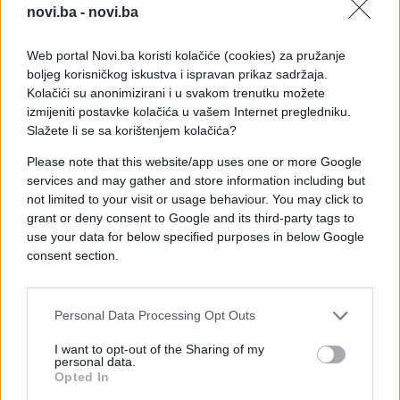
Zbog utvrđenih nepravilnosti u 37 slučajeva izdati
novi.ba -
novi.ba
su prekršajni nalozi, a ukupno izrečene novčane
kazne iznose 383.380 KM. Od tog iznosa, čak
Web portal Novi.ba koristi kolačiće (cookies) za pružanje
363.000 KM odnosi se na sankcije zbog
boljeg korisničkog iskustva i ispravan prikaz sadržaja.
nepodnošenja finansijskih izvještaja.
Kolačići su anonimizirani i u svakom trenutku možete
izmijeniti postavke kolačića u vašem Internet pregledniku.
Iz Porezne uprave FBiH poručuju da će i u narednom
Slažete li se sa korištenjem kolačića?
periodu nastaviti pojačane aktivnosti s ciljem
Please note that this website/app uses one or more Google
jačanja porezne discipline, suzbijanja sive
services and may gather and store information including but
ekonomije i zaštite javnih prihoda.
not limited to your visit or usage behaviour. You may click to
grant or deny consent to Google and its third-party tags to
use your data for below specified purposes in below Google
consent section.
Personal Data Processing Opt Outs
#porezna uprava
I want to opt-out of the Sharing of my
personal data.
Opted In