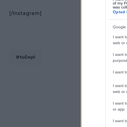
of my P
was col
Opted 
[/instagram]
Google 
I want t
web or d
I want t
#tučepi
purpose
I want 
I want t
web or d
I want t
or app.
I want t