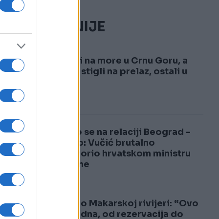
NAJČITANIJE
1
Krenuli na more u Crnu Goru, a
kad su stigli na prelaz, ostali u
šoku!
2
Usijalo se na relaciji Beograd -
Zagreb: Vučić brutalno
odgovorio hrvatskom ministru
odbrane
Turisti o Makarskoj rivijeri: “Ovo
je dno dna, od rezervacija do