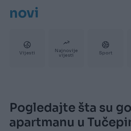
novi
Najnovije
Vijesti
Sport
vijesti
Pogledajte šta su gos
apartmanu u Tučepim