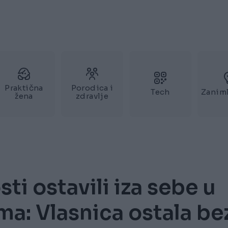
Praktična
Porodica i
Tech
Zaniml
žena
zdravlje
ti ostavili iza sebe u
a: Vlasnica ostala be