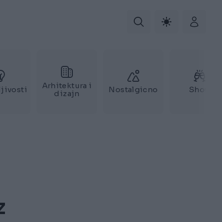
Arhitektura i
jivosti
Nostalgicno
Show
dizajn
z