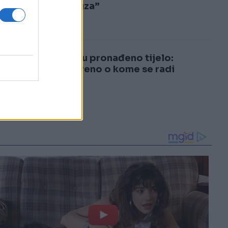
3
kukuruza”
4
U moru pronađeno tijelo:
Otkriveno o kome se radi