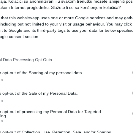
aja. Kolačići su anonimizirani i u svakom trenutku možete izmijeniti po
e i onu ljepšu stranu turističke sezone. Vlasnica
ašem Internet pregledniku. Slažete li se sa korištenjem kolačića?
dijelila video koji je vrlo brzo privukao pažnju
 that this website/app uses one or more Google services and may gath
osti napustili ostavljen je gotovo u savršenom
including but not limited to your visit or usage behaviour. You may click 
 to Google and its third-party tags to use your data for below specifi
ogle consent section.
remljen smještaj, zbog čega vlasnica nije skrival
 ne mogu opisati! – poručila je uz objavljeni vide
l Data Processing Opt Outs
 a mnogi su u komentarima istaknuli kako bi takvo
o opt-out of the Sharing of my personal data.
In
o opt-out of the Sale of my Personal Data.
In
to opt-out of processing my Personal Data for Targeted
ing.
post on Instagram
In
ared by Tucepi
ni_dasa_tucepi)
o opt-out of Collection, Use, Retention, Sale, and/or Sharing