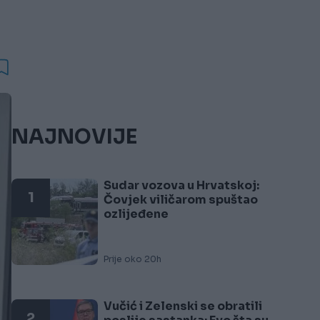
NAJNOVIJE
Sudar vozova u Hrvatskoj:
1
Čovjek viličarom spuštao
ozlijeđene
Prije oko 20h
Vučić i Zelenski se obratili
2