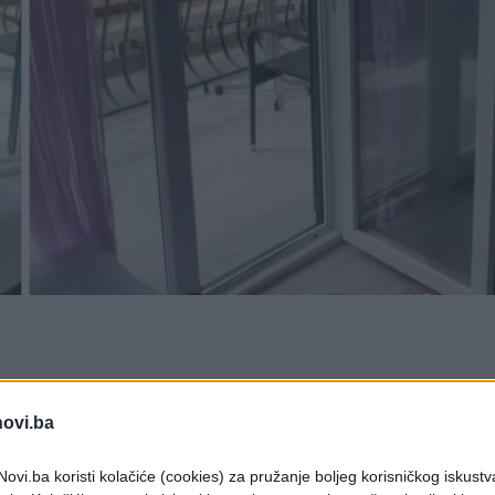
ežama podijelila video koji je vrlo brzo privukao
novi.ba
 često zatiču nered, oštećenja ili dodatni posao
ovi.ba koristi kolačiće (cookies) za pružanje boljeg korisničkog iskustv