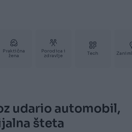
Praktična
Porodica i
Tech
Zaniml
žena
zdravlje
oz udario automobil,
ijalna šteta