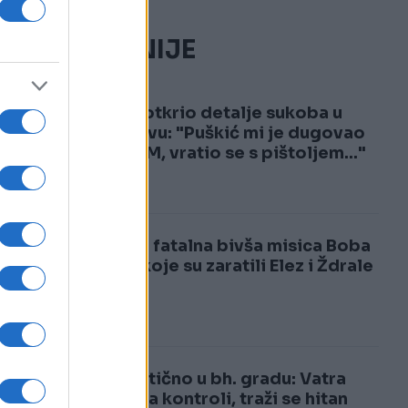
NAJČITANIJE
1
Hasić otkrio detalje sukoba u
Sarajevu: "Puškić mi je dugovao
400 KM, vratio se s pištoljem..."
2
Ovo je fatalna bivša misica Boba
zbog koje su zaratili Elez i Ždrale
Dramatično u bh. gradu: Vatra
izmakla kontroli, traži se hitan