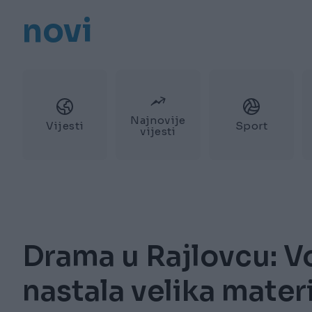
novi
Najnovije
Vijesti
Sport
vijesti
Drama u Rajlovcu: V
nastala velika mater