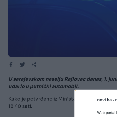
U sarajevskom naselju Rajlovac danas, 1. jun
udario u putnički automobil.
Kako je potvrđeno iz Ministarstva unutrašnjih
novi.ba -
18:40 sati.
Web portal N