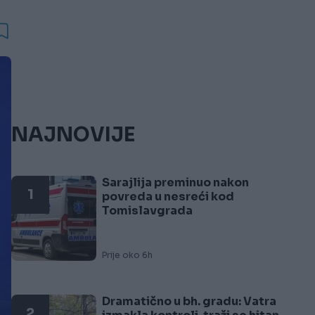
NAJNOVIJE
Sarajlija preminuo nakon
1
povreda u nesreći kod
Tomislavgrada
Prije oko 6h
Dramatično u bh. gradu: Vatra
2