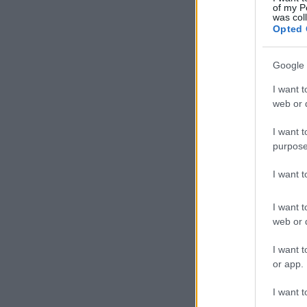
of my P
was col
Opted 
Google 
I want t
web or d
I want t
purpose
I want 
I want t
web or d
I want t
or app.
I want t