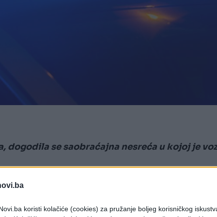
a, dogodila se saobraćajna nesreća u kojoj je vo
 poslova Kantona Sarajevo, nesreća se desila u
novi.ba
ovi.ba koristi kolačiće (cookies) za pružanje boljeg korisničkog iskustv