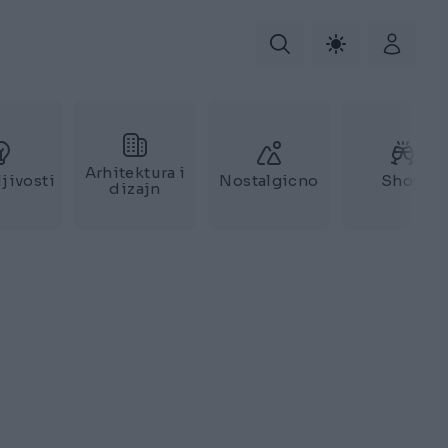
Arhitektura i
jivosti
Nostalgicno
Show
dizajn