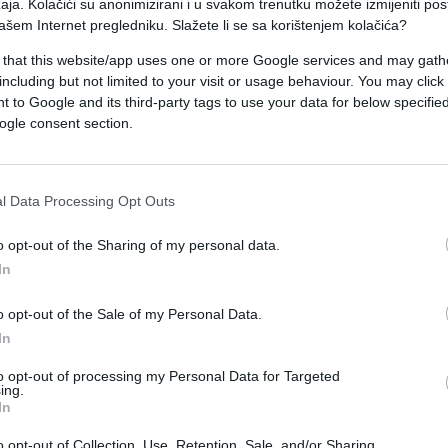
aja. Kolačići su anonimizirani i u svakom trenutku možete izmijeniti po
a KS, u ovom incidentu nije bilo povrijeđenih
ašem Internet pregledniku. Slažete li se sa korištenjem kolačića?
 šteta.
 that this website/app uses one or more Google services and may gath
including but not limited to your visit or usage behaviour. You may click 
žne službe utvrđuju sve okolnosti koje su dovele 
 to Google and its third-party tags to use your data for below specifi
ogle consent section.
l Data Processing Opt Outs
o opt-out of the Sharing of my personal data.
In
o opt-out of the Sale of my Personal Data.
In
to opt-out of processing my Personal Data for Targeted
ing.
In
o opt-out of Collection, Use, Retention, Sale, and/or Sharing