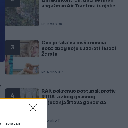
izmakla kontroli, traži se hitan
angažman Air Tractora i vojske
Prije oko 9h
Ovo je fatalna bivša misica
3
Boba zbog koje su zaratili Elez i
Ždrale
Prije oko 10h
z
RAK pokrenuo postupak protiv
4
RTRS-a zbog gnusnog
vrijeđanja žrtava genocida
Prije oko 11h
a i ispravan