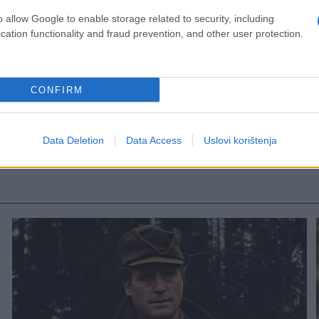
o allow Google to enable storage related to security, including
cation functionality and fraud prevention, and other user protection.
CONFIRM
Data Deletion
Data Access
Uslovi korištenja