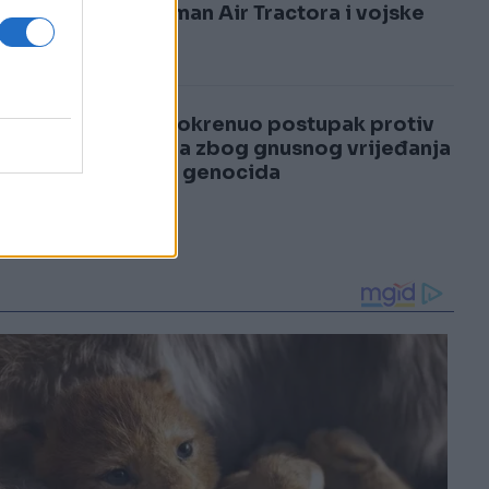
3
angažman Air Tractora i vojske
4
RAK pokrenuo postupak protiv
RTRS-a zbog gnusnog vrijeđanja
žrtava genocida