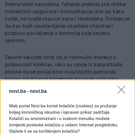
Prema istim navodima, Teheran prekida sve oblike
indirektnih razgovora i komunikacije dok se, kako
tvrde, ne uvaže stavovi Irana i Hezbolaha. Dodaje se
da Iran traži zaustavljanje izraelske ofanzive i
potpuno povlačenje s teritorija koje smatra
spornim.
Tasnim također tvrdi da je Hormuški moreuz u
potpunosti blokiran, iako su ranije iz Irana stizale
poruke da se prolaz kroz ovaj ključni pomorski
pravac odvija pod posebnim iranskim uslovima.
novi.ba -
novi.ba
Web portal Novi.ba koristi kolačiće (cookies) za pružanje
boljeg korisničkog iskustva i ispravan prikaz sadržaja.
Kolačići su anonimizirani i u svakom trenutku možete
izmijeniti postavke kolačića u vašem Internet pregledniku.
#Hormuški moreuz
#svijet
Slažete li se sa korištenjem kolačića?