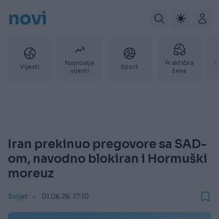
novi
Najnovije
Praktična
P
Vijesti
Sport
vijesti
žena
Iran prekinuo pregovore sa SAD-
om, navodno blokiran i Hormuški
moreuz
Svijet
01.06.26. 17:10