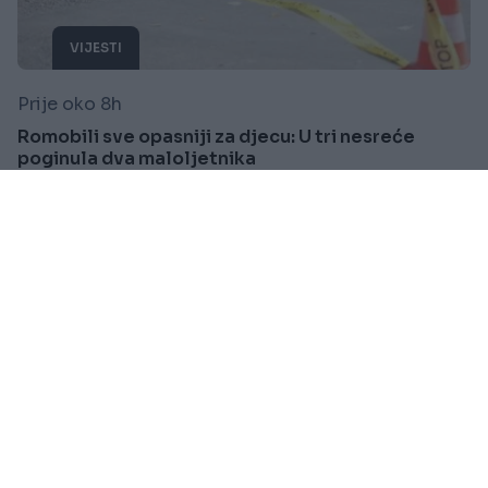
VIJESTI
Prije oko 8h
Romobili sve opasniji za djecu: U tri nesreće
poginula dva maloljetnika
Saznaj više