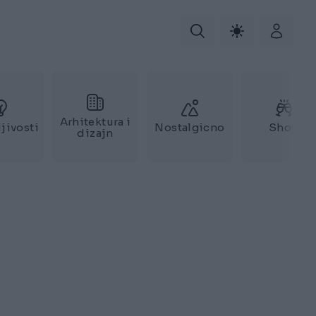
Arhitektura i
jivosti
Nostalgicno
Show
dizajn