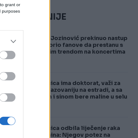
to grant or
ed purposes
NAJČITANIJE
1
Jakov Jozinović prekinuo nastup
i upozorio fanove da prestanu s
opasnim trendom na koncertima
VIDEO
2
Pjevačica ima doktorat, važi za
najobrazovaniju na estradi, a sa
mužem i sinom bere maline u selu
Pjevačica odbila liječenje raka
zbog sina: Njegov potez na