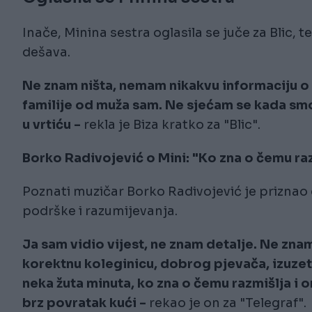
Inače, Minina sestra oglasila se juče za Blic, 
dešava.
Ne znam ništa, nemam nikakvu informaciju o
familije od muža sam. Ne sjećam se kada smo 
u vrtiću -
rekla je Biza kratko za "Blic".
Borko Radivojević o Mini: "Ko zna o čemu ra
Poznati muzičar Borko Radivojević je priznao da 
podrške i razumijevanja.
Ja sam vidio vijest, ne znam detalje. Ne zna
korektnu koleginicu, dobrog pjevača, izuz
neka žuta minuta, ko zna o čemu razmišlja i o
brz povratak kući -
rekao je on za "Telegraf".