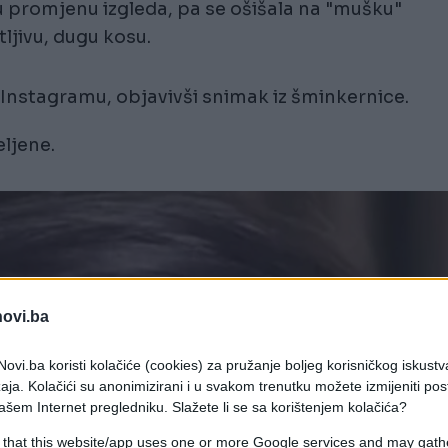
u promjenu izgleda, pa se ošišala na "mušku"
tljivu, dugu kosu.
 Instagramu, objavivši snimak iz šminkernice.
eljene.
novi.ba
ovi.ba koristi kolačiće (cookies) za pružanje boljeg korisničkog iskustv
aja. Kolačići su anonimizirani i u svakom trenutku možete izmijeniti po
ašem Internet pregledniku. Slažete li se sa korištenjem kolačića?
 that this website/app uses one or more Google services and may gath