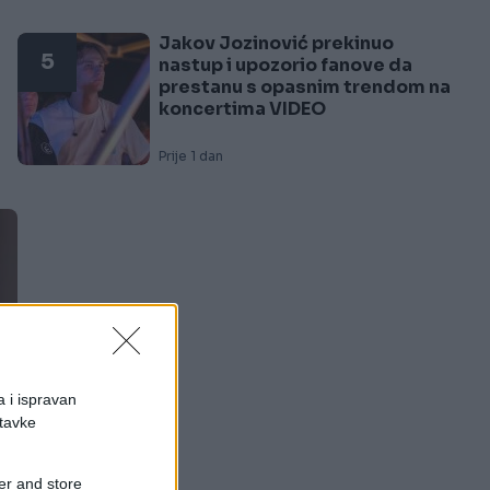
Jakov Jozinović prekinuo
5
nastup i upozorio fanove da
prestanu s opasnim trendom na
koncertima VIDEO
Prije 1 dan
a i ispravan
stavke
er and store