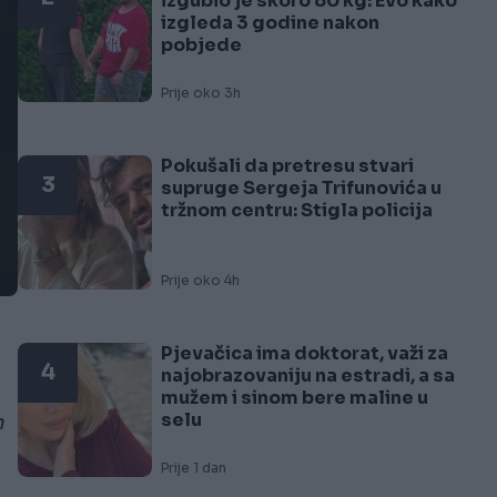
izgubio je skoro 80 kg: Evo kako
izgleda 3 godine nakon
pobjede
Prije oko 3h
Pokušali da pretresu stvari
3
supruge Sergeja Trifunovića u
tržnom centru: Stigla policija
Prije oko 4h
Pjevačica ima doktorat, važi za
4
najobrazovaniju na estradi, a sa
mužem i sinom bere maline u
selu
m
Prije 1 dan