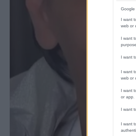
Google 
I want t
web or d
I want t
purpose
I want 
I want t
web or d
I want t
or app.
I want t
I want t
authenti