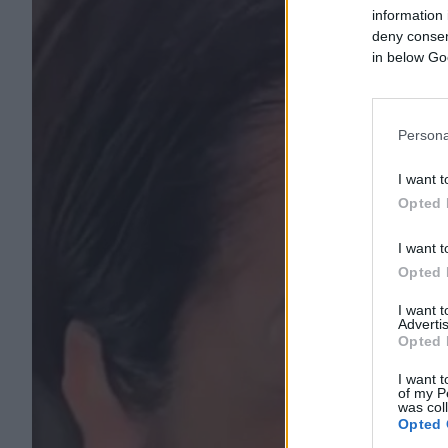
information 
deny consent
in below Go
Persona
I want t
Opted 
I want t
Opted 
I want 
Advertis
Opted 
I want t
of my P
was col
Opted 