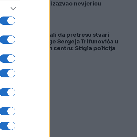
3
samrti izazvao nevjericu
4
Pokušali da pretresu stvari
supruge Sergeja Trifunovića u
tržnom centru: Stigla policija