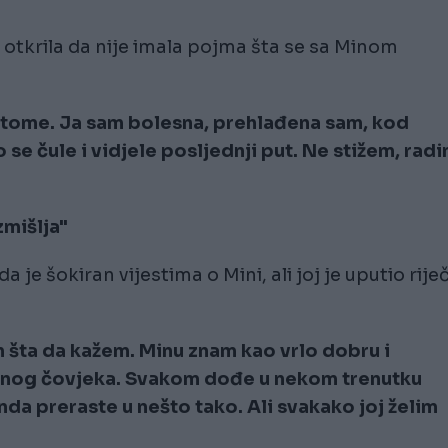
te otkrila da nije imala pojma šta se sa Minom
 tome. Ja sam bolesna, prehlađena sam, kod
se čule i vidjele posljednji put. Ne stižem, rad
zmišlja"
je šokiran vijestima o Mini, ali joj je uputio riječ
m šta da kažem. Minu znam kao vrlo dobru i
etnog čovjeka. Svakom dođe u nekom trenutku
nda preraste u nešto tako. Ali svakako joj želim