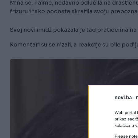
Mina se, naime, nedavno odlučila na drastičn
frizuru i tako podosta skratila svoju prepozna
Svoj novi imidž pokazala je tad pratiocima na
Komentari su se nizali, a reakcije su bile podij
novi.ba -
Web portal N
prikaz sadrž
kolačića u v
Please note