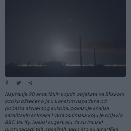
Najmanje 20 američkih vojnih objekata na Bliskom
istoku oštećeno je u iranskim napadima od
početka aktuelnog sukoba, pokazuje analiza
satelitskih snimaka i videosnimaka koju je objavio
BBC Verify. Nalazi sugeriraju da su iranski
protunapadi bili opsežniji nego što su američke