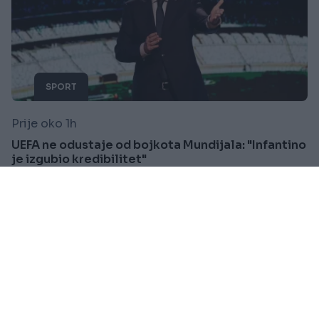
SPORT
Prije oko 1h
UEFA ne odustaje od bojkota Mundijala: "Infantino
je izgubio kredibilitet"
Saznaj više