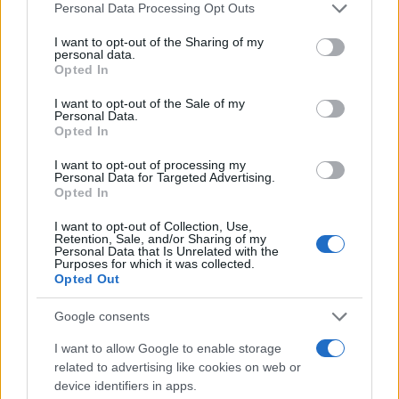
protuzračnu odbranu, Teheran se postepeno
Personal Data Processing Opt Outs
prebacio na manje, ali preciznije napade usmjerene
I want to opt-out of the Sharing of my
prema visokovrijednim ciljevima.
personal data.
Opted In
Analitičarka američkog instituta Stimson Center,
I want to opt-out of the Sale of my
Kelly Grieco, ocijenila je da su prvi napadi bili
Personal Data.
Opted In
usmjereni na količinu, dok su kasnije operacije
pokazivale znatno veću preciznost.
I want to opt-out of processing my
Personal Data for Targeted Advertising.
Opted In
Prema njenim riječima, čak i djelimično uspješni
napadi mogu prouzrokovati ozbiljnu štetu kada su
I want to opt-out of Collection, Use,
mete skupi sistemi protuzračne odbrane ili vojni
Retention, Sale, and/or Sharing of my
Personal Data that Is Unrelated with the
avioni.
Purposes for which it was collected.
Opted Out
Američko ministarstvo odbrane nije željelo
Google consents
komentirati nalaze BBC-ja, pozivajući se na
sigurnosne razloge.
I want to allow Google to enable storage
related to advertising like cookies on web or
device identifiers in apps.