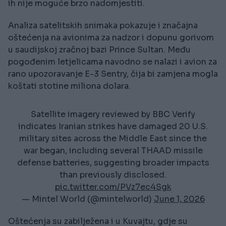
ih nije moguće brzo nadomjestiti.
Analiza satelitskih snimaka pokazuje i značajna
oštećenja na avionima za nadzor i dopunu gorivom
u saudijskoj zračnoj bazi Prince Sultan. Među
pogođenim letjelicama navodno se nalazi i avion za
rano upozoravanje E-3 Sentry, čija bi zamjena mogla
koštati stotine miliona dolara.
Satellite imagery reviewed by BBC Verify
indicates Iranian strikes have damaged 20 U.S.
military sites across the Middle East since the
war began, including several THAAD missile
defense batteries, suggesting broader impacts
than previously disclosed.
pic.twitter.com/PVz7ec4Sgk
— Mintel World (@mintelworld)
June 1, 2026
Oštećenja su zabilježena i u Kuvajtu, gdje su