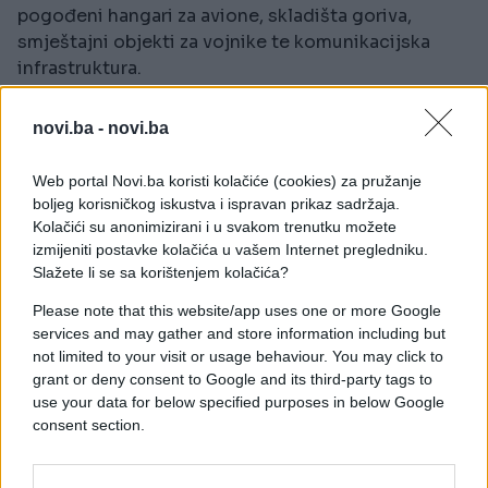
pogođeni hangari za avione, skladišta goriva,
smještajni objekti za vojnike te komunikacijska
infrastruktura.
Prema procjeni američkog Pentagona iz maja,
novi.ba -
novi.ba
ukupni troškovi operacije „Epic Fury“ dosegnuli su
29 milijardi dolara, pri čemu značajan dio otpada na
Web portal Novi.ba koristi kolačiće (cookies) za pružanje
popravak ili zamjenu uništene vojne opreme.
boljeg korisničkog iskustva i ispravan prikaz sadržaja.
Demokratski zastupnici u SAD-u smatraju da bi
Kolačići su anonimizirani i u svakom trenutku možete
stvarni troškovi mogli biti i veći.
izmijeniti postavke kolačića u vašem Internet pregledniku.
Slažete li se sa korištenjem kolačića?
BBC navodi kako su od februara oštećena ili
Please note that this website/app uses one or more Google
uništena najmanje 42 aviona, uključujući lovce F-15
services and may gather and store information including but
i F-35, bespilotne letjelice MQ-9 Reaper te jurišne
not limited to your visit or usage behaviour. You may click to
avione A-10.
grant or deny consent to Google and its third-party tags to
use your data for below specified purposes in below Google
Vojni stručnjaci ističu da je Iran tokom sukoba
consent section.
promijenio taktiku. Umjesto velikih valova
projektila kojima je pokušavao preopteretiti