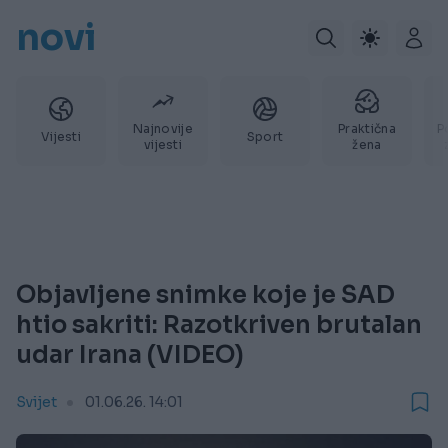
novi
Najnovije
Praktična
P
Vijesti
Sport
vijesti
žena
Objavljene snimke koje je SAD
htio sakriti: Razotkriven brutalan
udar Irana (VIDEO)
Svijet
01.06.26. 14:01