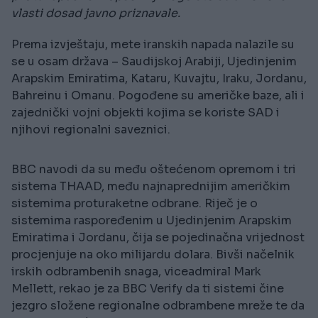
vlasti dosad javno priznavale.
Prema izvještaju, mete iranskih napada nalazile su
se u osam država – Saudijskoj Arabiji, Ujedinjenim
Arapskim Emiratima, Kataru, Kuvajtu, Iraku, Jordanu,
Bahreinu i Omanu. Pogođene su američke baze, ali i
zajednički vojni objekti kojima se koriste SAD i
njihovi regionalni saveznici.
BBC navodi da su među oštećenom opremom i tri
sistema THAAD, među najnaprednijim američkim
sistemima proturaketne odbrane. Riječ je o
sistemima raspoređenim u Ujedinjenim Arapskim
Emiratima i Jordanu, čija se pojedinačna vrijednost
procjenjuje na oko milijardu dolara. Bivši načelnik
irskih odbrambenih snaga, viceadmiral Mark
Mellett, rekao je za BBC Verify da ti sistemi čine
jezgro složene regionalne odbrambene mreže te da