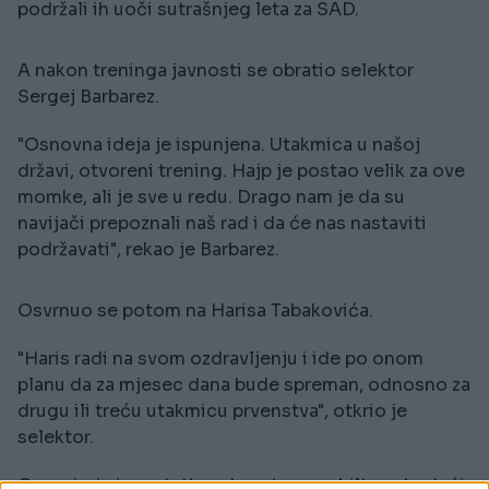
podržali ih uoči sutrašnjeg leta za SAD.
A nakon treninga javnosti se obratio selektor
Sergej Barbarez.
"Osnovna ideja je ispunjena. Utakmica u našoj
državi, otvoreni trening. Hajp je postao velik za ove
momke, ali je sve u redu. Drago nam je da su
navijači prepoznali naš rad i da će nas nastaviti
podržavati", rekao je Barbarez.
Osvrnuo se potom na Harisa Tabakovića.
"Haris radi na svom ozdravljenju i ide po onom
planu da za mjesec dana bude spreman, odnosno za
drugu ili treću utakmicu prvenstva", otkrio je
selektor.
Govorio je i o ostatku zdravstvenog biltena budući