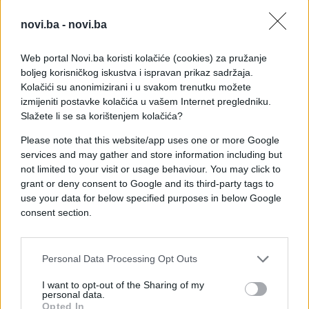
koji je imao prijavljeno boravište na području PU
Maribor, i saputnica iz drugog vozila, 39-
novi.ba -
novi.ba
godišnjakinja iz okoline Slovenske Bistrice. Vozač
(38) drugog automobila lakše je povrijeđen. Zbog
Web portal Novi.ba koristi kolačiće (cookies) za pružanje
posljedica nesreće oštećena su još četiri vozila.
boljeg korisničkog iskustva i ispravan prikaz sadržaja.
Oko 5.15 sati autoput na tom dijelu ponovo je
Kolačići su anonimizirani i u svakom trenutku možete
izmijeniti postavke kolačića u vašem Internet pregledniku.
otvoren za saobraćaj.
Slažete li se sa korištenjem kolačića?
Ovo je četvrta saobraćajna nesreća sa smrtnim
Please note that this website/app uses one or more Google
ishodom ove godine na području PU Maribor.
services and may gather and store information including but
not limited to your visit or usage behaviour. You may click to
grant or deny consent to Google and its third-party tags to
use your data for below specified purposes in below Google
consent section.
#Slovenija
#saobraćajna nesreća
Personal Data Processing Opt Outs
I want to opt-out of the Sharing of my
personal data.
Opted In