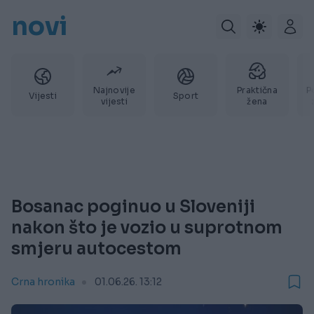
novi
Najnovije
Praktična
P
Vijesti
Sport
vijesti
žena
Bosanac poginuo u Sloveniji
nakon što je vozio u suprotnom
smjeru autocestom
Crna hronika
01.06.26. 13:12