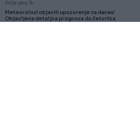
Prije oko 1h
Meteorolozi objavili upozorenje za danas!
Objavljena detaljna prognoza do četvrtka
Saznaj više
VIJESTI