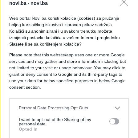
svakodnevno je prolazilo znatno više od 100
novi.ba -
novi.ba
trgovačkih brodova. S obzirom na to da se ove
akcije pod vodstvom SAD-a odvijaju u potpunoj
Web portal Novi.ba koristi kolačiće (cookies) za pružanje
tajnosti i s ugašenim sistemima za praćenje,
boljeg korisničkog iskustva i ispravan prikaz sadržaja.
analitičari ističu da je trenutno nemoguće
Kolačići su anonimizirani i u svakom trenutku možete
nezavisno provjeriti tačan broj brodova koji su
izmijeniti postavke kolačića u vašem Internet pregledniku.
Slažete li se sa korištenjem kolačića?
uspješno prošli kroz moreuz.
Please note that this website/app uses one or more Google
services and may gather and store information including but
not limited to your visit or usage behaviour. You may click to
grant or deny consent to Google and its third-party tags to
use your data for below specified purposes in below Google
consent section.
#SAD
#Bliski istok
#Hormuški moreuz
Personal Data Processing Opt Outs
I want to opt-out of the Sharing of my
personal data.
Opted In