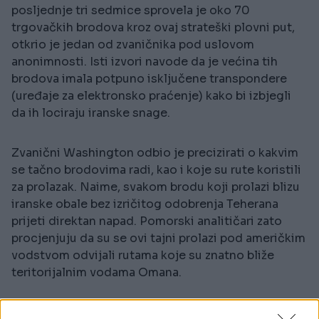
posljednje tri sedmice sprovela je oko 70
trgovačkih brodova kroz ovaj strateški plovni put,
otkrio je jedan od zvaničnika pod uslovom
anonimnosti. Isti izvori navode da je većina tih
brodova imala potpuno isključene transpondere
(uređaje za elektronsko praćenje) kako bi izbjegli
da ih lociraju iranske snage.
Zvanični Washington odbio je precizirati o kakvim
se tačno brodovima radi, kao i koje su rute koristili
za prolazak. Naime, svakom brodu koji prolazi blizu
iranske obale bez izričitog odobrenja Teherana
prijeti direktan napad. Pomorski analitičari zato
procjenjuju da su se ovi tajni prolazi pod američkim
vodstvom odvijali rutama koje su znatno bliže
teritorijalnim vodama Omana.
Prije izbijanja ovog sukoba kroz Hormuški moreuz