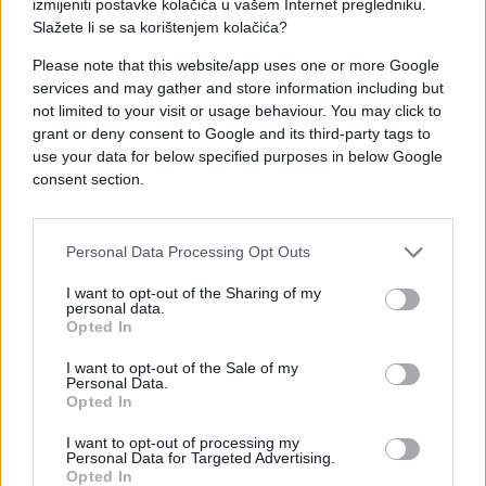
izmijeniti postavke kolačića u vašem Internet pregledniku.
mogu učiniti za tebe, šta mogu učiniti za tvoje
Slažete li se sa korištenjem kolačića?
momke?’ Odgovorio je:
‘Ne morate brinuti za
mene, molim vas, pobrinite se za moje ljude.’
Please note that this website/app uses one or more Google
Znao je da će biti zarobljen, ali nije tražio nikakve
services and may gather and store information including but
lične usluge“
, rekao je Ahmetov.
not limited to your visit or usage behaviour. You may click to
grant or deny consent to Google and its third-party tags to
use your data for below specified purposes in below Google
Odbrana Azovstala trajala je od 18. marta do 20.
consent section.
maja 2022. godine. Pošto više nisu mogli držati
položaje u ruševinama uništene fabrike, ukrajinski
borci su se predali po naređenju vojnog vrha
Personal Data Processing Opt Outs
Ukrajine i odvedeni u rusko zarobljeništvo.
I want to opt-out of the Sharing of my
personal data.
U septembru 2022. godine petorica komandanata
Opted In
razmijenjena su za 55 ruskih vojnika.
I want to opt-out of the Sale of my
Nakon razmjene, komandanti garnizona Azovstal
Personal Data.
Opted In
bili su internirani u Turskoj, gdje su proveli
određeni period.
I want to opt-out of processing my
Personal Data for Targeted Advertising.
Opted In