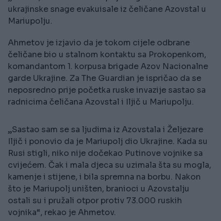
ukrajinske snage evakuisale iz čeličane Azovstal u
Mariupolju.
Ahmetov je izjavio da je tokom cijele odbrane
čeličane bio u stalnom kontaktu sa Prokopenkom,
komandantom 1. korpusa brigade Azov Nacionalne
garde Ukrajine. Za The Guardian je ispričao da se
neposredno prije početka ruske invazije sastao sa
radnicima čeličana Azovstal i Iljič u Mariupolju.
„Sastao sam se sa ljudima iz Azovstala i Željezare
Iljič i ponovio da je Mariupolj dio Ukrajine. Kada su
Rusi stigli, niko nije dočekao Putinove vojnike sa
cvijećem. Čak i mala djeca su uzimala šta su mogla,
kamenje i stijene, i bila spremna na borbu. Nakon
što je Mariupolj uništen, branioci u Azovstalju
ostali su i pružali otpor protiv 73.000 ruskih
vojnika“, rekao je Ahmetov.