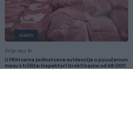
VIJESTI
Prije oko 1h
U FBiH nema jedinstvene evidencije o povučenom
mesu s tržišta: Inspektori izrekli kazne od 48.000
KM
Saznaj više