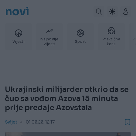
novi
Najnovije
Praktična
P
Vijesti
Sport
vijesti
žena
Ukrajinski milijarder otkrio da se
čuo sa vođom Azova 15 minuta
prije predaje Azovstala
Svijet
01.06.26. 12:17