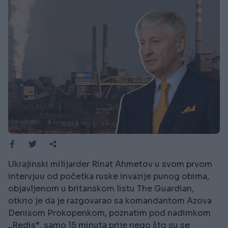
Ukrajinski milijarder Rinat Ahmetov u svom prvom
intervjuu od početka ruske invazije punog obima,
objavljenom u britanskom listu The Guardian,
otkrio je da je razgovarao sa komandantom Azova
Denisom Prokopenkom, poznatim pod nadimkom
„Redis“, samo 15 minuta prije nego što su se