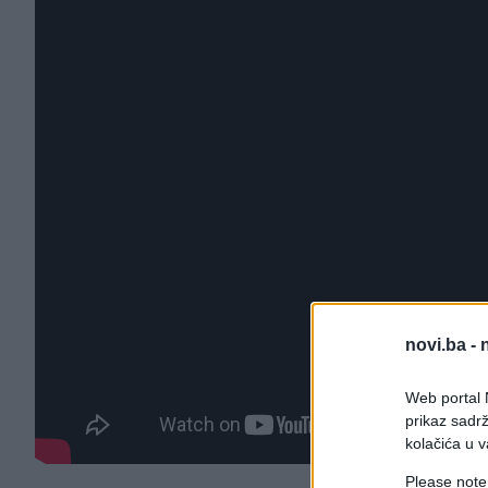
novi.ba -
Web portal N
prikaz sadrž
kolačića u v
Please note