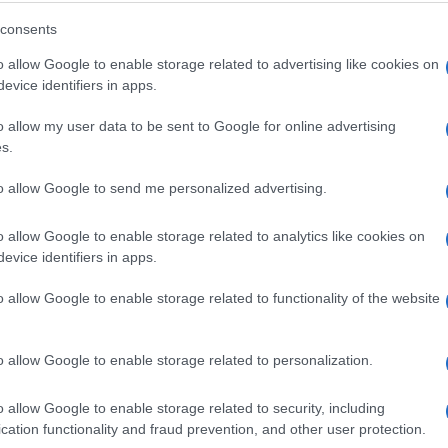
consents
rgetskih izvora za građane Bosne i Hercegovine, a
o allow Google to enable storage related to advertising like cookies on
vora.
evice identifiers in apps.
govine imaju novi energetski izvor, ali sve oko t
o allow my user data to be sent to Google for online advertising
vno ne ulijeva povjerenje“, kazao je.
s.
to allow Google to send me personalized advertising.
nije pružila dokaze da ima kapacitete za
o allow Google to enable storage related to analytics like cookies on
evice identifiers in apps.
za da je AAFS LLC kompanija sposobna odraditi
je do sada dobila“, naveo je Puljić, dodajući da
o allow Google to enable storage related to functionality of the website
kom sektoru te da nisu predstavljena imena
projektu.
o allow Google to enable storage related to personalization.
o allow Google to enable storage related to security, including
cation functionality and fraud prevention, and other user protection.