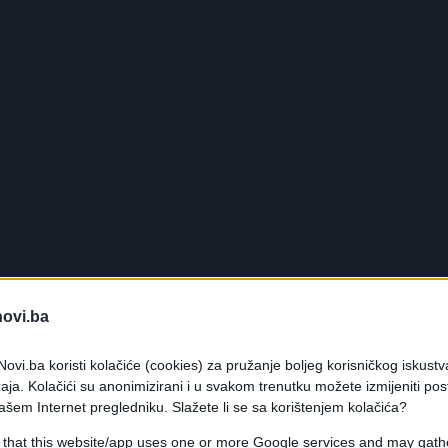
novi.ba
ovi.ba koristi kolačiće (cookies) za pružanje boljeg korisničkog iskustv
aja. Kolačići su anonimizirani i u svakom trenutku možete izmijeniti po
ašem Internet pregledniku. Slažete li se sa korištenjem kolačića?
 that this website/app uses one or more Google services and may gath