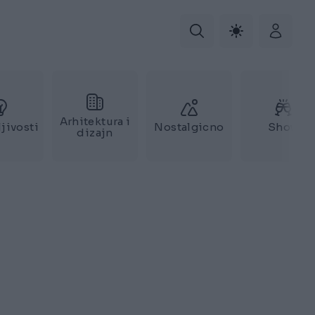
Arhitektura i
jivosti
Nostalgicno
Show
dizajn