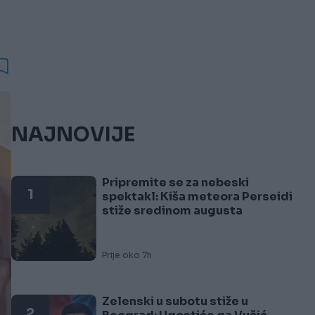
NAJNOVIJE
Pripremite se za nebeski
1
spektakl: Kiša meteora Perseidi
stiže sredinom augusta
Prije oko 7h
Zelenski u subotu stiže u
2