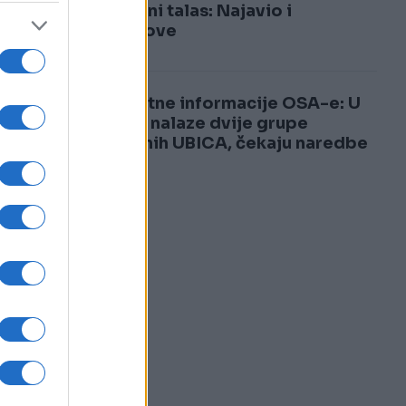
3
toplotni talas: Najavio i
pljuskove
li
4
Šokantne informacije OSA-e: U
og
BiH se nalaze dvije grupe
plaćenih UBICA, čekaju naredbe
od...