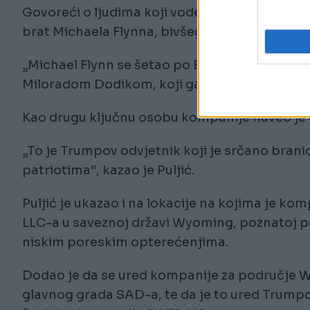
Govoreći o ljudima koji vode kompaniju, Pulji
brat Michaela Flynna, bivšeg savjetnika za n
„Michael Flynn se šetao po Banjoj Luci u druš
Miloradom Dodikom, koji ga mjesečno plaća ok
Kao drugu ključnu osobu kompanije naveo je 
„To je Trumpov odvjetnik koji je srčano brani
patriotima“, kazao je Puljić.
Puljić je ukazao i na lokacije na kojima je ko
LLC-a u saveznoj državi Wyoming, poznatoj po
niskim poreskim opterećenjima.
Dodao je da se ured kompanije za područje Wa
glavnog grada SAD-a, te da je to ured Trumpo