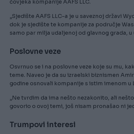
čovjeka kompanije AAFS LLC.
„Sjedište AAFS LLC-a je u saveznoj državi Wy
dok je sjedište te kompanije za područje Was
samo par milja udaljenoj od glavnog grada, u ul
Poslovne veze
Osvrnuo se i na poslovne veze koje su mu, kak
teme. Naveo je da su izraelski biznismen Amir
godine osnovali kompanije s istim imenom u Lj
„Ne tvrdim da ima nešto nezakonito, ali nešto
govorio o ovoj temi, još nisam pronašao ni jed
Trumpovi interesi