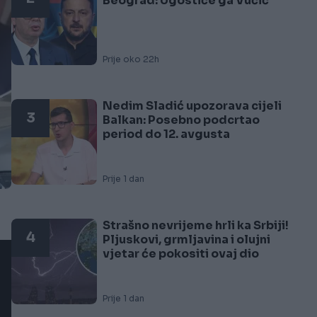
Beograd: Ugostiće ga Vučić
Prije oko 22h
Nedim Sladić upozorava cijeli
3
Balkan: Posebno podcrtao
period do 12. avgusta
Prije 1 dan
Strašno nevrijeme hrli ka Srbiji!
4
Pljuskovi, grmljavina i olujni
vjetar će pokositi ovaj dio
Prije 1 dan