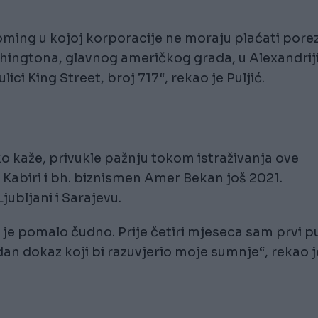
oming u kojoj korporacije ne moraju plaćati porez
hingtona, glavnog američkog grada, u Alexandriji
ici King Street, broj 717“, rekao je Puljić.
o kaže, privukle pažnju tokom istraživanja ove
 Kabiri i bh. biznismen Amer Bekan još 2021.
ubljani i Sarajevu.
 je pomalo čudno. Prije četiri mjeseca sam prvi p
an dokaz koji bi razuvjerio moje sumnje“, rekao j