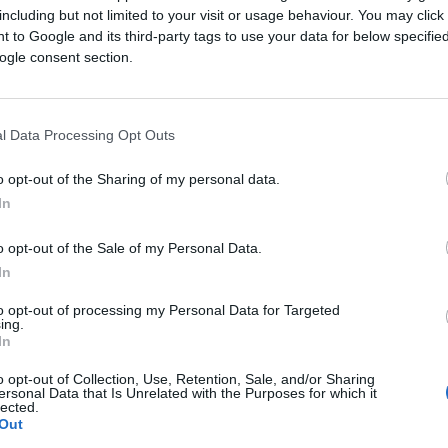
 Američkih Država, govoreći za Federalnu televiziju 
including but not limited to your visit or usage behaviour. You may click 
 to Google and its third-party tags to use your data for below specifi
rvatske i Bosne i Hercegovine, izrazio je ozbiljn
ogle consent section.
posao izgradnje gasovoda.
rojekta, ljudima koji stoje iza kompanije,
l Data Processing Opt Outs
esima administracije američkog predsjednika
o opt-out of the Sharing of my personal data.
In
o opt-out of the Sale of my Personal Data.
In
blema činjenica da kompanija AAFS LLC posao nije
to opt-out of processing my Personal Data for Targeted
ing.
In
o opt-out of Collection, Use, Retention, Sale, and/or Sharing
nansijske konstrukcije, nije poznata nikome.
ersonal Data that Is Unrelated with the Purposes for which it
lected.
osnu i Hercegovinu može skupo koštati u skorijoj
Out