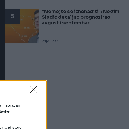
“Nemojte se iznenaditi”: Nedim
5
Sladić detaljno prognozirao
avgust i septembar
Prije 1 dan
a i ispravan
stavke
er and store