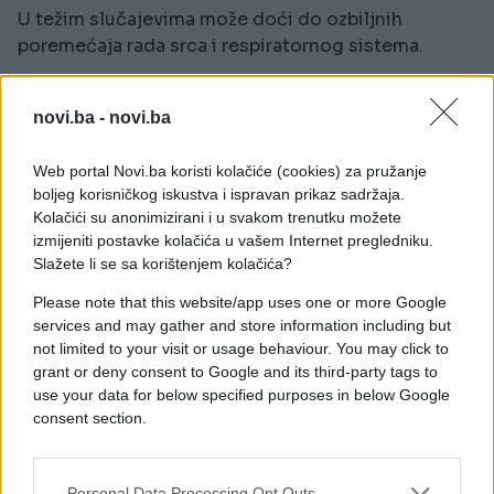
U težim slučajevima može doći do ozbiljnih
poremećaja rada srca i respiratornog sistema.
Šta uraditi ako je dodirnete?
novi.ba -
novi.ba
Ako ste slučajno dotakli ovu biljku, važno je
reagovati odmah.
Web portal Novi.ba koristi kolačiće (cookies) za pružanje
boljeg korisničkog iskustva i ispravan prikaz sadržaja.
1. Operite kožu što prije
Kolačići su anonimizirani i u svakom trenutku možete
izmijeniti postavke kolačića u vašem Internet pregledniku.
Slažete li se sa korištenjem kolačića?
Mjesto kontakta odmah isperite velikom količinom
vode i sapuna. Nemojte snažno trljati kožu jer to
Please note that this website/app uses one or more Google
može olakšati prodiranje toksina.
services and may gather and store information including but
not limited to your visit or usage behaviour. You may click to
2. Ne dodirujte lice
grant or deny consent to Google and its third-party tags to
use your data for below specified purposes in below Google
Posebno izbjegavajte dodirivanje očiju, nosa i usta
consent section.
dok temeljito ne operete ruke.
3. Skinite odjeću koja je bila u kontaktu s biljkom
Personal Data Processing Opt Outs