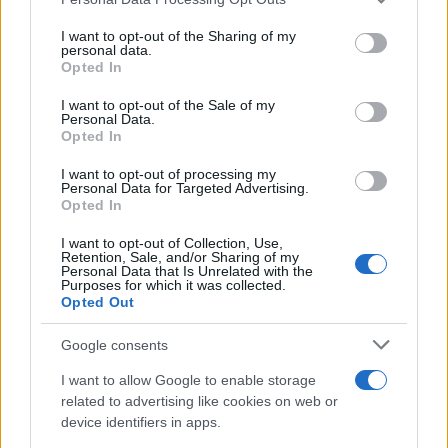
I want to opt-out of the Sharing of my
Ako je biljka dodirnula odjeću ili rukavice, pažljivo
personal data.
ih skinite i operite prije ponovne upotrebe.
Opted In
I want to opt-out of the Sale of my
4. Pratite moguće simptome
Personal Data.
Opted In
Ako se pojave trnjenje, vrtoglavica, problemi s
I want to opt-out of processing my
disanjem ili srčane tegobe, odmah potražite hitnu
Personal Data for Targeted Advertising.
medicinsku pomoć.
Opted In
I want to opt-out of Collection, Use,
Mnoge otrovne biljke upravo zbog svoje ljepote
Retention, Sale, and/or Sharing of my
privlače pažnju ljudi. Jedić je jedan od najboljih
Personal Data that Is Unrelated with the
Purposes for which it was collected.
primjera koliko priroda može biti varljiva – cvijet
Opted Out
koji izgleda nježno i elegantno, a sadrži jedan od
najjačih biljnih otrova poznatih čovjeku.
Google consents
I want to allow Google to enable storage
Zbog toga stručnjaci savjetuju da ne dodirujete
related to advertising like cookies on web or
nepoznate biljke golim rukama, naročito tokom
device identifiers in apps.
planinarenja, šetnje prirodom ili rada u vrtu.