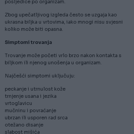
posljedice po organizam.
Zbog upečatljivog izgleda često se uzgaja kao
ukrasna biljka u vrtovima, iako mnogi nisu svjesni
koliko može biti opasna.
Simptomi trovanja
Trovanje može početi vrlo brzo nakon kontakta s
biljkom ili njenog unošenja u organizam.
Najčešći simptomi uključuju:
peckanje i utrnulost kože
trnjenje usana i jezika
vrtoglavicu
mučninu i povraćanje
ubrzan ili usporen rad srca
otežano disanje
slabost mišića