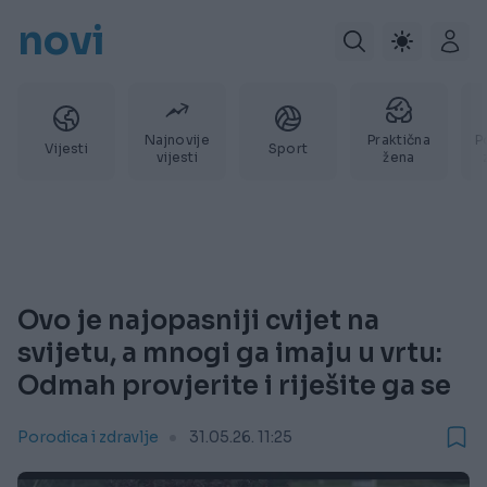
novi
Najnovije
Praktična
P
Vijesti
Sport
vijesti
žena
Ovo je najopasniji cvijet na
svijetu, a mnogi ga imaju u vrtu:
Odmah provjerite i riješite ga se
Porodica i zdravlje
31.05.26. 11:25