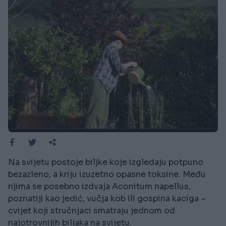
Na svijetu postoje biljke koje izgledaju potpuno
bezazleno, a kriju izuzetno opasne toksine. Među
njima se posebno izdvaja Aconitum napellus,
poznatiji kao jedić, vučja kob ili gospina kaciga –
cvijet koji stručnjaci smatraju jednom od
najotrovnijih biljaka na svijetu.