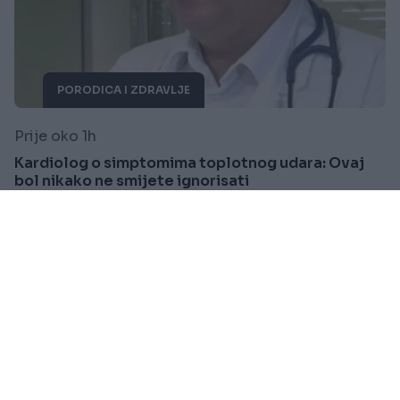
PORODICA I ZDRAVLJE
Prije oko 1h
Kardiolog o simptomima toplotnog udara: Ovaj
bol nikako ne smijete ignorisati
Saznaj više