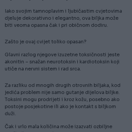
Iako svojim tamnoplavim i ljubičastim cvjetovima
djeluje dekorativno i elegantno, ova biljka može
biti veoma opasna čak i pri običnom dodiru.
Zašto je ovaj cvijet toliko opasan?
Glavni razlog njegove izuzetne toksičnosti jeste
akonitin – snažan neurotoksin i kardiotoksin koji
utiče na nervni sistem i rad srca.
Za razliku od mnogih drugih otrovnih biljaka, kod
jedića problem nije samo gutanje dijelova biljke.
Toksini mogu prodrijeti i kroz kožu, posebno ako
postoje posjekotine ili ako je kontakt s biljkom
duži.
Čak i vrlo mala količina može izazvati ozbiljne