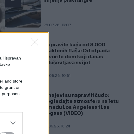
mijenja pravila igre
28.07.26. 19:07
Napravile kuću od 8.000
3
staklenih flaša: Od otpada
stvorile dom koji danas
a i ispravan
oduševljava svijet
stavke
23.06.26. 10:51
er and store
to grant or
ed purposes
Zmajevi su napravili čudo:
4
Pogledajte atmosferu na letu
između Los Angelesa i Las
Vegasa (VIDEO)
21.06.26. 16:24