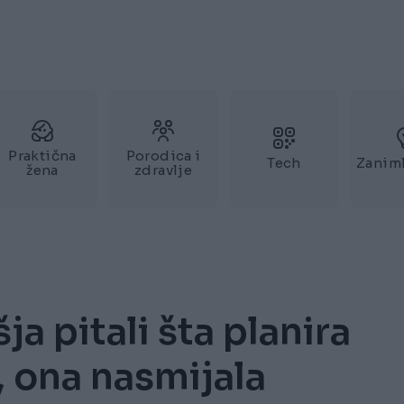
Praktična
Porodica i
Tech
Zaniml
žena
zdravlje
a pitali šta planira
, ona nasmijala