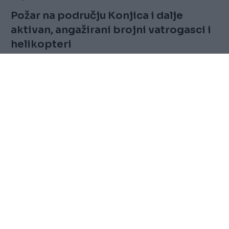
Požar na području Konjica i dalje
aktivan, angažirani brojni vatrogasci i
helikopteri
Saznaj više
FOLLOW
Marketing
Sitemap