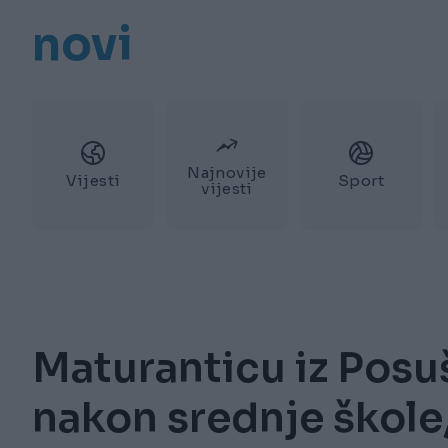
novi
Najnovije
Vijesti
Sport
vijesti
Maturanticu iz Posušj
nakon srednje škole