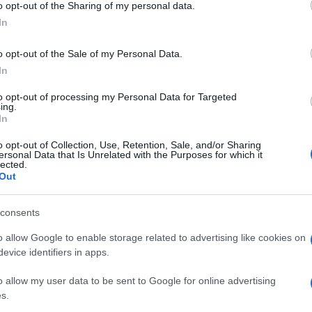
osmijeh rekla: "Udati se u Široki".
o opt-out of the Sharing of my personal data.
In
o opt-out of the Sale of my Personal Data.
In
post on Instagram
to opt-out of processing my Personal Data for Targeted
y Borak.TV (@boraktv)
ing.
In
o opt-out of Collection, Use, Retention, Sale, and/or Sharing
ge. Znači, motika i to je to", kazao je maturant. Jo
ersonal Data that Is Unrelated with the Purposes for which it
lected.
aju udati.
Out
 moram upisati faks", kazala je jedna od njih.
consents
 kazao da planira glumiti Jakova Jozinovića.
o allow Google to enable storage related to advertising like cookies on
evice identifiers in apps.
ti gajbe kod ćaće u firmi", rekao je drugi mladić.
o allow my user data to be sent to Google for online advertising
je i maturant koji je rekao da planira trošiti očev
s.