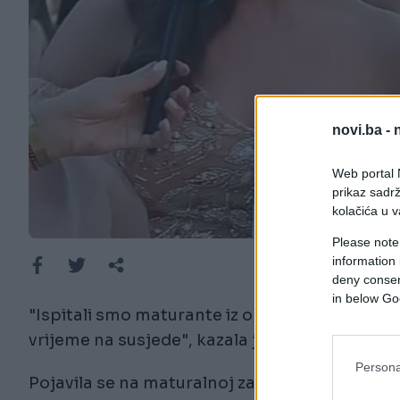
novi.ba -
Web portal N
prikaz sadrž
kolačića u v
Please note
information 
deny consent
in below Go
"Ispitali smo maturante iz obje srednje škole 
vrijeme na susjede", kazala je voditeljica Bora
Persona
Pojavila se na maturalnoj zabavi Srednje stru