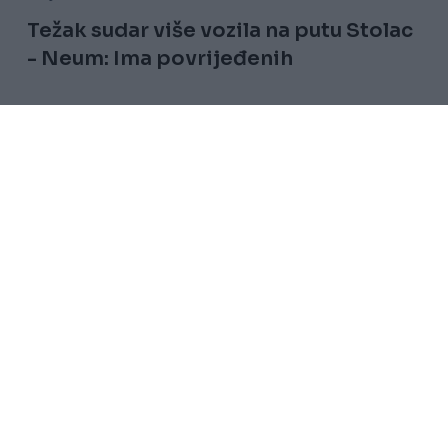
Težak sudar više vozila na putu Stolac
- Neum: Ima povrijeđenih
Saznaj više
Uslovi korištenja
Kontakt