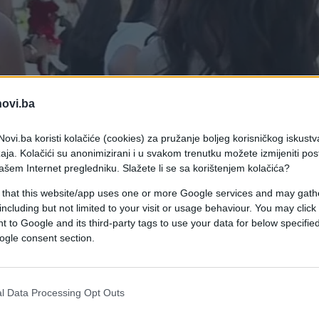
novi.ba
ovi.ba koristi kolačiće (cookies) za pružanje boljeg korisničkog iskustv
aja. Kolačići su anonimizirani i u svakom trenutku možete izmijeniti po
ašem Internet pregledniku. Slažete li se sa korištenjem kolačića?
 that this website/app uses one or more Google services and may gath
including but not limited to your visit or usage behaviour. You may click 
 to Google and its third-party tags to use your data for below specifi
ogle consent section.
iz Širokog Brijega šta će nakon srednje, a sad je
k.TV.
l Data Processing Opt Outs
kovne škole Posušje i Gimnazije fra Grge Martića.