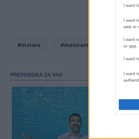
I want 
I want t
web or d
I want t
#matura
#maturantica
#Posušj
or app.
I want t
I want t
authenti