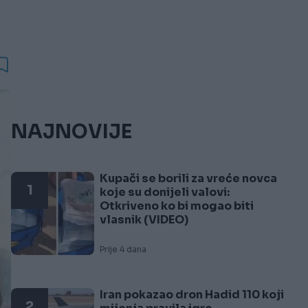
NAJNOVIJE
Kupači se borili za vreće novca
1
koje su donijeli valovi:
Otkriveno ko bi mogao biti
vlasnik (VIDEO)
Prije 4 dana
Iran pokazao dron Hadid 110 koji
2