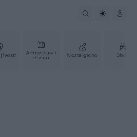
Arhitektura i
jivosti
Nostalgicno
Show
dizajn