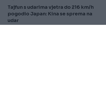
Tajfun s udarima vjetra do 216 km/h
pogodio Japan: Kina se sprema na
udar
Saznaj više
novi
Impressum
RSS