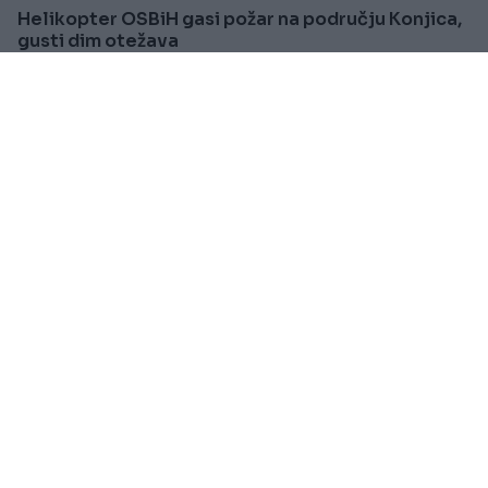
Helikopter OSBiH gasi požar na području Konjica,
gusti dim otežava
Saznaj više
BOSNA I HERCEGOVINA
Prije oko 1h