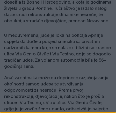
doselila iz Bosne i Hercegovine, a koja je godinama
živjela u gradu Pontine. Tužilaštvo je izdalo nalog
da se uradi rekonstrukcije dinamike nesreće, te
obdukcija stradale djevojčice, prenose Nezavisne.
U međuvremenu, juče je lokalna policija Aprilije
uspjela da dođe u posjed snimaka sa privatnih
nadzornih kamera koje se nalaze u blizini raskrsnice
ulica Via Genio Čivile i Via Tesino, gdje se dogodio
tragičan udes. Za volanom automobila bila je 56-
godišnja žena.
Analiza snimaka može da doprinese razjašnjavanju
okolnosti samog udesa te utvrđivanju
odgovornosti za nesreću. Prema prvoj
rekonstrukciji, djevojčica je, nakon što je prošla
ulicom Via Tesino, ušla u ulicu Via Genio Čivile,
gdje ju je vozilo žene udarilo, odbacivši je najprije
na vjetrobransko staklo, a zatim na asfalt. Bicikl je