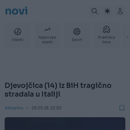
novi
Najnovije
Praktična
P
Vijesti
Sport
vijesti
žena
Djevojčica (14) iz BiH tragično
stradala u Italiji
Aktuelno
29.05.26. 22:30