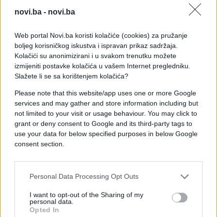
završio u jarku pored kolovoza.
novi.ba -
novi.ba
Web portal Novi.ba koristi kolačiće (cookies) za pružanje
Žena, koja je bila bila za volanom automobila,
boljeg korisničkog iskustva i ispravan prikaz sadržaja.
hospitalizovana je u stanju šoka. Protiv nje će biti
Kolačići su anonimizirani i u svakom trenutku možete
pokrenuta istraga zbog sumnje za izazivanje
izmijeniti postavke kolačića u vašem Internet pregledniku.
saobraćajne nesreće sa smrtnim ishodom. Takođe,
Slažete li se sa korištenjem kolačića?
očekuju se i rezultati već obavljenih toksikoloških
Please note that this website/app uses one or more Google
analiza.
services and may gather and store information including but
not limited to your visit or usage behaviour. You may click to
grant or deny consent to Google and its third-party tags to
use your data for below specified purposes in below Google
consent section.
##nesreća
Personal Data Processing Opt Outs
I want to opt-out of the Sharing of my
personal data.
Opted In