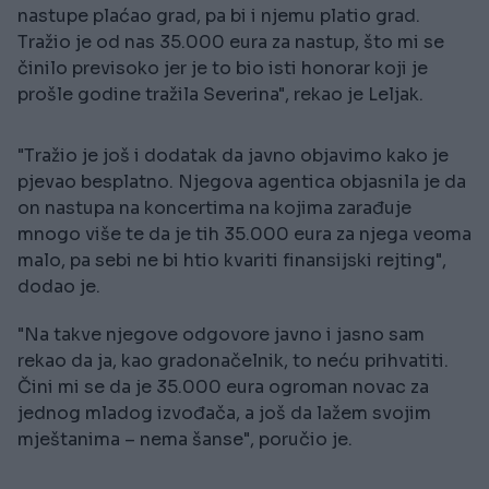
nastupe plaćao grad, pa bi i njemu platio grad.
Tražio je od nas 35.000 eura za nastup, što mi se
činilo previsoko jer je to bio isti honorar koji je
prošle godine tražila Severina", rekao je Leljak.
"Tražio je još i dodatak da javno objavimo kako je
pjevao besplatno. Njegova agentica objasnila je da
on nastupa na koncertima na kojima zarađuje
mnogo više te da je tih 35.000 eura za njega veoma
malo, pa sebi ne bi htio kvariti finansijski rejting",
dodao je.
"Na takve njegove odgovore javno i jasno sam
rekao da ja, kao gradonačelnik, to neću prihvatiti.
Čini mi se da je 35.000 eura ogroman novac za
jednog mladog izvođača, a još da lažem svojim
mještanima – nema šanse", poručio je.