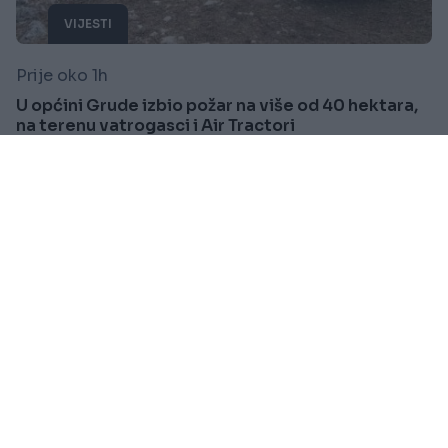
VIJESTI
Prije oko 1h
U općini Grude izbio požar na više od 40 hektara,
na terenu vatrogasci i Air Tractori
Saznaj više