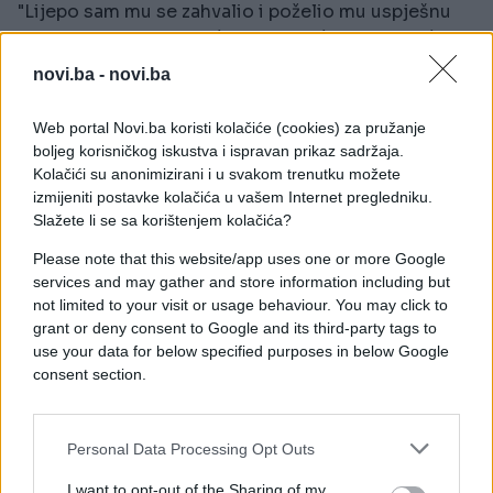
"Lijepo sam mu se zahvalio i poželio mu uspješnu
karijeru. Nadam se da će ubrzo doći k sebi, da će
poštovati okolinu u kojoj živi, običaje i sve ono što
novi.ba -
novi.ba
se događalo u Beogradu razumjeti, iako je mlad i
nije to doživio", zaključio je Leljak.
Web portal Novi.ba koristi kolačiće (cookies) za pružanje
boljeg korisničkog iskustva i ispravan prikaz sadržaja.
Nakon što su njegove izjave izazvale brojne
Kolačići su anonimizirani i u svakom trenutku možete
reakcije, oglasila se i Jakovljeva menadžerica Mia
izmijeniti postavke kolačića u vašem Internet pregledniku.
Milovčić.
Slažete li se sa korištenjem kolačića?
Please note that this website/app uses one or more Google
"Ne komentarišem netačne i neistinite informacije
services and may gather and store information including but
koje su navedene. U slučaju daljnjeg širenja takvih
not limited to your visit or usage behaviour. You may click to
neistinitih navoda, bit ćemo primorani poduzeti
grant or deny consent to Google and its third-party tags to
odgovarajuće pravne mjere", poručila je Mia
use your data for below specified purposes in below Google
Milovčić za Dnevno.hr.
consent section.
Personal Data Processing Opt Outs
I want to opt-out of the Sharing of my